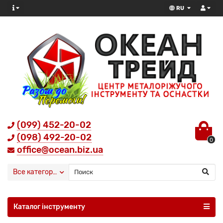
RU
(099) 452-20-02
(098) 492-20-02
0
office@ocean.biz.ua
Все категории
Каталог інструменту