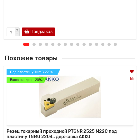
Предзаказ
Похожие товары
Под пластину TNMG 2204..
Ваша скидка: -20%
Резец токарный проходной PTGNR 2525 M22C под
пластину TNMG 2204.. державка AKKO