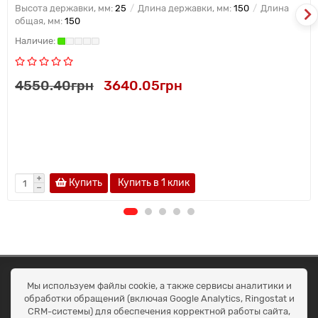
Высота державки, мм:
25
Длина державки, мм:
150
Длина
общая, мм:
150
4550.40грн
3640.05грн
Купить
Купить в 1 клик
ОКЕАН ТРЕЙД
Мы используем файлы cookie, а также сервисы аналитики и
Договір публичної оферти
обработки обращений (включая Google Analytics, Ringostat и
Доставка та оплата
CRM-системы) для обеспечения корректной работы сайта,
Наші контакти