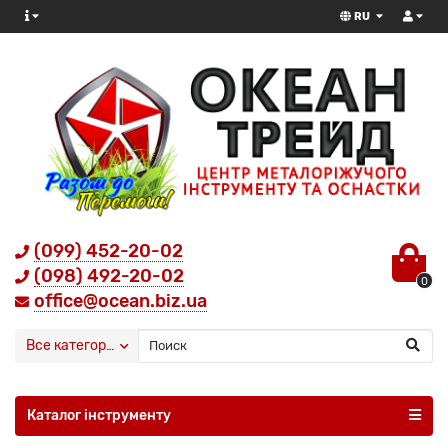
RU
(099) 452-20-02
(098) 492-20-02
0
office@ocean.biz.ua
Все категории
Каталог інструменту