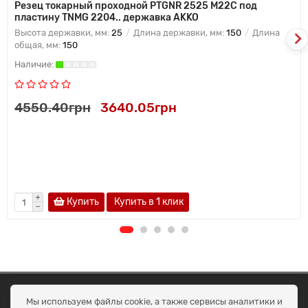
Резец токарный проходной PTGNR 2525 M22C под
пластину TNMG 2204.. державка AKKO
Высота державки, мм:
25
Длина державки, мм:
150
Длина
общая, мм:
150
4550.40грн
3640.05грн
Купить
Купить в 1 клик
ОКЕАН ТРЕЙД
Мы используем файлы cookie, а также сервисы аналитики и
Договір публичної оферти