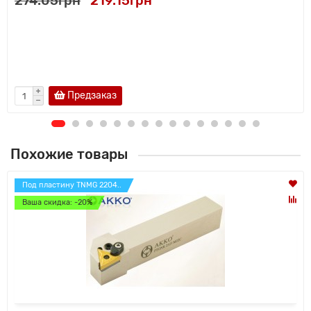
274.05грн
219.15грн
Предзаказ
Похожие товары
Под пластину TNMG 2204..
Ваша скидка: -20%