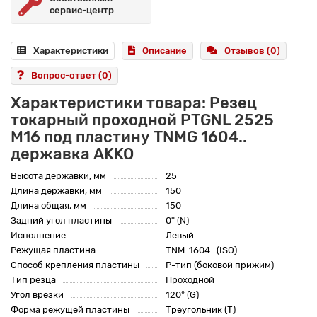
сервис-центр
Характеристики
Описание
Отзывов (0)
Вопрос-ответ
(0)
Характеристики товара: Резец
токарный проходной PTGNL 2525
M16 под пластину TNMG 1604..
державка AKKO
Высота державки, мм
25
Длина державки, мм
150
Длина общая, мм
150
Задний угол пластины
0° (N)
Исполнение
Левый
Режущая пластина
TNM. 1604.. (ISO)
Способ крепления пластины
P-тип (боковой прижим)
Тип резца
Проходной
Угол врезки
120° (G)
Форма режущей пластины
Треугольник (T)