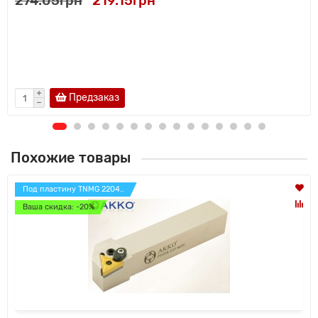
274.05грн
219.15грн
Предзаказ
Похожие товары
Под пластину TNMG 2204..
Ваша скидка: -20%