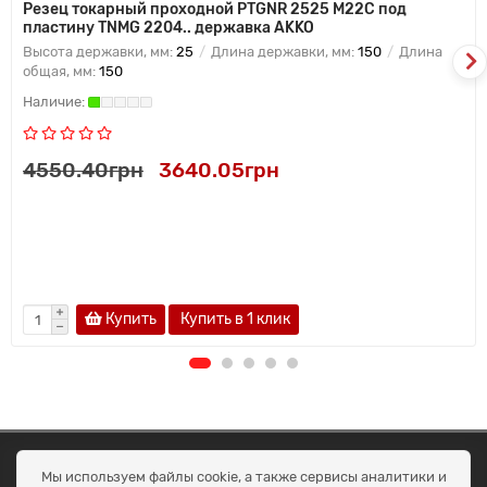
Резец токарный проходной PTGNR 2525 M22C под
пластину TNMG 2204.. державка AKKO
Высота державки, мм:
25
Длина державки, мм:
150
Длина
общая, мм:
150
4550.40грн
3640.05грн
Купить
Купить в 1 клик
ОКЕАН ТРЕЙД
Мы используем файлы cookie, а также сервисы аналитики и
Договір публичної оферти