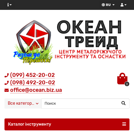
RU
(099) 452-20-02
(098) 492-20-02
0
office@ocean.biz.ua
Все категории
Каталог інструменту