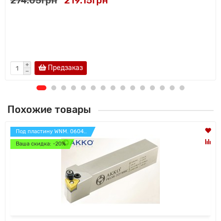
274.05грн
219.15грн
Предзаказ
Похожие товары
Под пластину WNM. 0604..
Ваша скидка: -20%