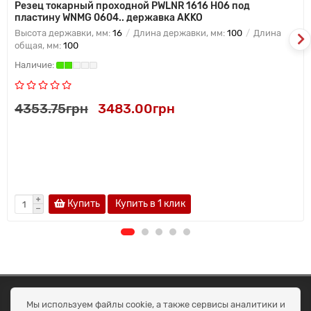
Резец токарный проходной PWLNR 1616 H06 под
пластину WNMG 0604.. державка AKKO
Высота державки, мм:
16
Длина державки, мм:
100
Длина
общая, мм:
100
4353.75грн
3483.00грн
Купить
Купить в 1 клик
ОКЕАН ТРЕЙД
Мы используем файлы cookie, а также сервисы аналитики и
Договір публичної оферти