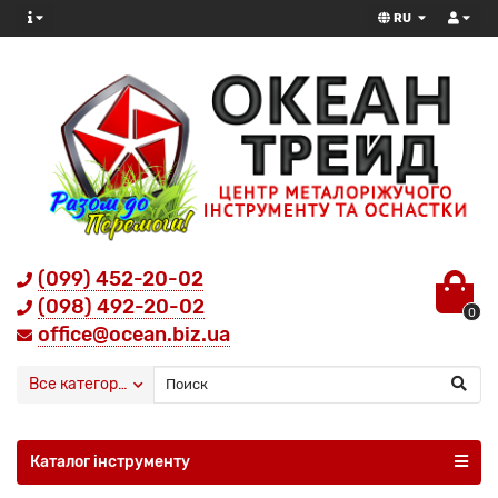
RU
(099) 452-20-02
(098) 492-20-02
0
office@ocean.biz.ua
Все категории
Каталог інструменту