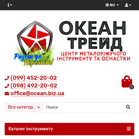
RU
(099) 452-20-02
(098) 492-20-02
0
office@ocean.biz.ua
Все категории
Каталог інструменту