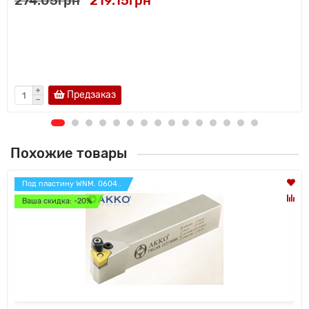
274.05грн
219.15грн
Предзаказ
Похожие товары
Под пластину WNM. 0604..
Ваша скидка: -20%