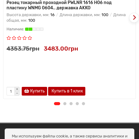
Резец токарный проходной PWLNR 1616 H06 под
пластину WNMG 0604.. державка AKKO
Высота державки, мм:
16
Длина державки, мм:
100
Длина
общая, мм:
100
4353.75грн
3483.00грн
Купить
Купить в 1 клик
ОКЕАН ТРЕЙД
Мы используем файлы cookie, а также сервисы аналитики и
Договір публичної оферти