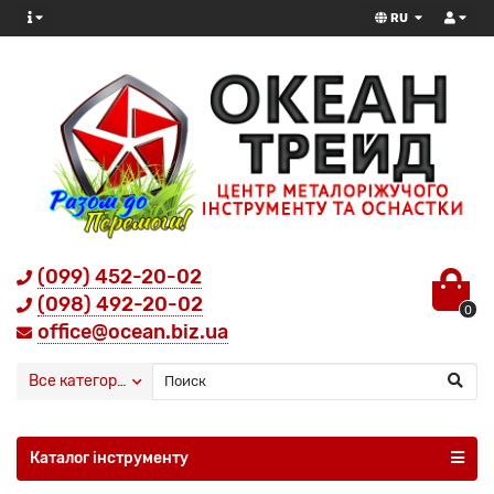
RU
(099) 452-20-02
(098) 492-20-02
0
office@ocean.biz.ua
Все категории
Каталог інструменту