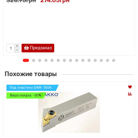
328.95грн
274.05грн
Предзаказ
Похожие товары
Под пластину DNM. 1504..
Ваша скидка: -20%