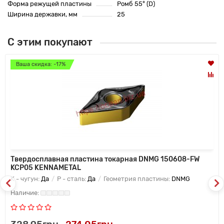
Форма режущей пластины
Ромб 55° (D)
Ширина державки, мм
25
С этим покупают
Ваша скидка: -17%
Твердосплавная пластина токарная DNMG 150608-FW
KCP05 KENNAMETAL
K - чугун:
Да
P - сталь:
Да
Геометрия пластины:
DNMG