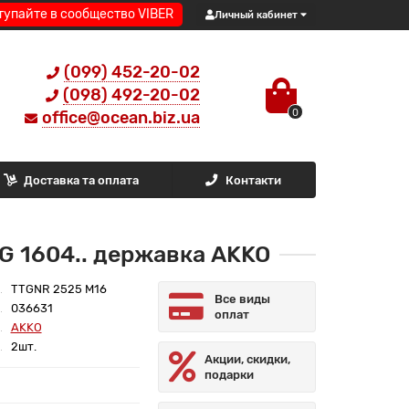
тупайте в сообщество VIBER
Личный кабинет
(099) 452-20-02
(098) 492-20-02
0
office@ocean.biz.ua
Доставка та оплата
Контакти
G 1604.. державка AKKO
TTGNR 2525 M16
Все виды
036631
оплат
AKKO
2шт.
Акции, скидки,
подарки