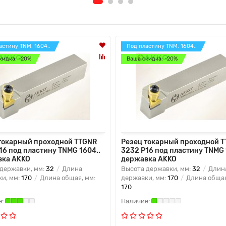
астину TNM. 1604..
Под пластину TNM. 1604..
кидка: -20%
Ваша скидка: -20%
токарный проходной TTGNR
Резец токарный проходной 
16 под пластину TNMG 1604..
3232 P16 под пластину TNMG 
вка AKKO
державка AKKO
державки, мм:
32
Длина
Высота державки, мм:
32
Длин
и, мм:
170
Длина общая, мм:
державки, мм:
170
Длина общая
170