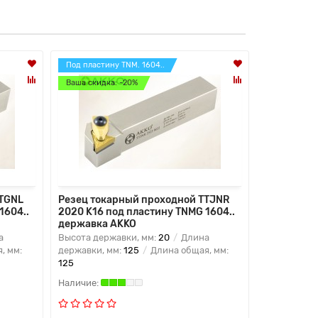
Под пластину TNM. 1604..
Под пластин
Ваша скидка: -20%
Ваша скидк
TTGNL
Резец токарный проходной TTJNR
Резец ток
1604..
2020 K16 под пластину TNMG 1604..
2525 M16 
державка AKKO
державка
а
Высота державки, мм:
20
Длина
Высота дер
, мм:
державки, мм:
125
Длина общая, мм:
державки, 
125
150