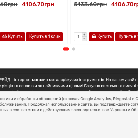
.60грн
4106.70грн
5133.60грн
4106.70г
Купить
Купить в 1 клик
Купить
Купить в 
ЕЙД – інтернет магазин металоріжучих інструментів. На нашому сайті 
 різців та оснастки за найнижчими цінами! Бонусна система та смачні 
ртнерів Грамотні менеджери допоможуть зробити правильний вибір! К
литики и обработки обращений (включая Google Analytics, Ringostat 
обслуживания. Продолжая использование сайта, вы подтверждаете сог
нных в соответствии с действующим законодательством Украины и О