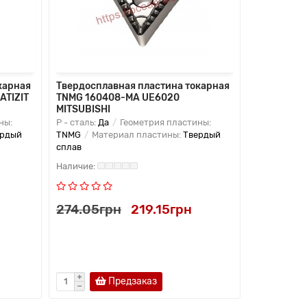
карная
Твердосплавная пластина токарная
Твердоспл
ATIZIT
TNMG 160408-MA UE6020
TNMG 1604
MITSUBISHI
ны:
P - сталь:
Да
Геометрия пластины:
K - чугун:
Д
ердый
TNMG
Материал пластины:
Твердый
TNMG
Мат
сплав
сплав
274.05грн
219.15грн
274.05г
Предзаказ