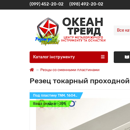
(099) 452-20-02
(098) 492-20-02
Все ка
Каталог інструменту
Резцы со сменными пластинами
Резец токарный проходной
Под пластину TNM. 1604..
Ваша скидка: -20%