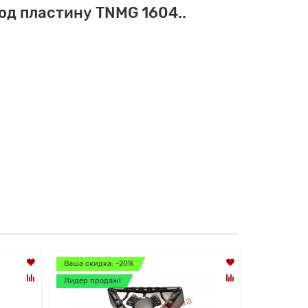
од пластину TNMG 1604..
Ваша скидка: -20%
Ваша скидк
Лидер продаж!