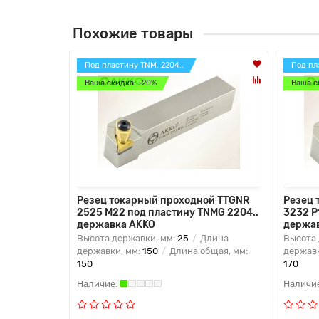
Похожие товары
Под пластину TNM. 2204..
Под пл
Ваша скидка: -20%
Ваша с
Резец токарный проходной TTGNR
Резец 
2525 M22 под пластину TNMG 2204..
3232 P
державка AKKO
держа
Высота державки, мм:
25
Длина
Высота 
державки, мм:
150
Длина общая, мм:
державк
150
170