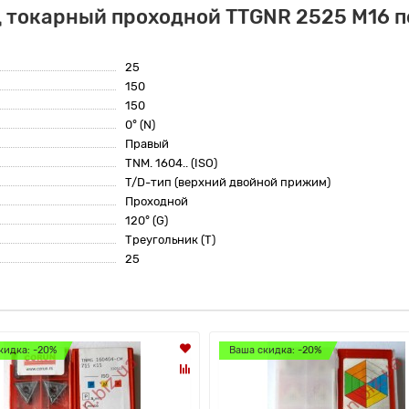
 токарный проходной TTGNR 2525 M16 п
25
150
150
0° (N)
Правый
TNM. 1604.. (ISO)
T/D-тип (верхний двойной прижим)
Проходной
120° (G)
Треугольник (T)
25
кидка: -20%
Ваша скидка: -20%