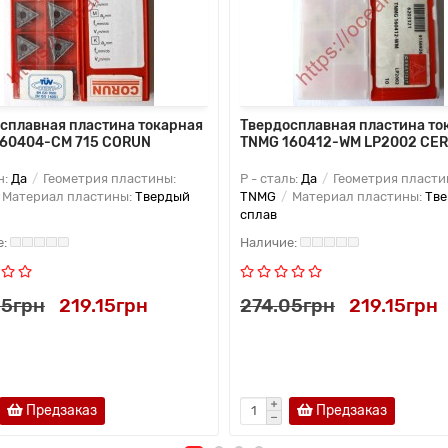
сплавная пластина токарная
Твердосплавная пластина то
160404-CM 715 CORUN
TNMG 160412-WM LP2002 CER
н:
Да
Геометрия пластины:
P - сталь:
Да
Геометрия пласти
Материал пластины:
Твердый
TNMG
Материал пластины:
Тв
сплав
05грн
219.15грн
274.05грн
219.15грн
Предзаказ
Предзаказ