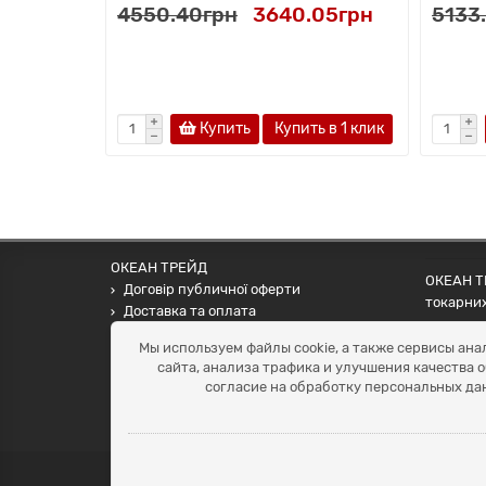
4550.40грн
3640.05грн
5133
Купить
Купить в 1 клик
ОКЕАН ТРЕЙД
ОКЕАН ТР
Договір публичної оферти
токарних
Доставка та оплата
наших па
Наші контакти
Мы используем файлы cookie, а также сервисы ана
Умови повернення
сайта, анализа трафика и улучшения качества 
+38 (099) 452-20-02
согласие на обработку персональных да
+38 (098) 492-20-02
office@ocean.biz.ua