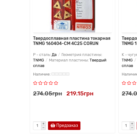
 токарная
Твердосплавная пластина токарная
Твердо
TNMG 160404-CM 4C25 CORUN
TNMG 
астины:
P - сталь:
Да
Геометрия пластины:
K - чугу
:
Твердый
TNMG
Материал пластины:
Твердый
TNMG
сплав
сплав
рн
274.05грн
219.15грн
274.
Предзаказ