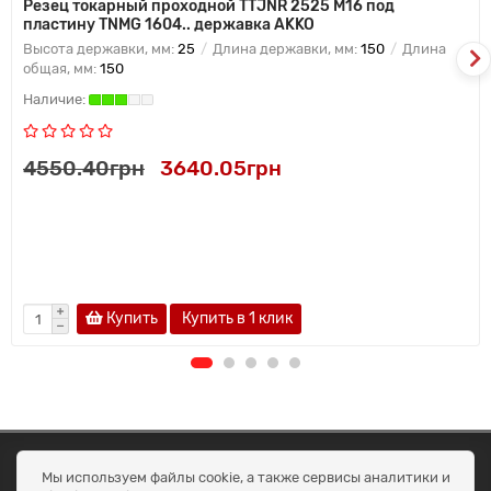
Резец токарный проходной TTJNR 2525 M16 под
пластину TNMG 1604.. державка AKKO
Высота державки, мм:
25
Длина державки, мм:
150
Длина
общая, мм:
150
4550.40грн
3640.05грн
Купить
Купить в 1 клик
ОКЕАН ТРЕЙД
Мы используем файлы cookie, а также сервисы аналитики и
Договір публичної оферти