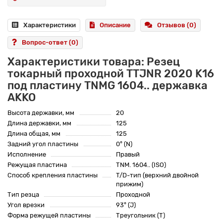
Характеристики
Описание
Отзывов (0)
Вопрос-ответ
(0)
Характеристики товара: Резец
токарный проходной TTJNR 2020 K16
под пластину TNMG 1604.. державка
AKKO
Высота державки, мм
20
Длина державки, мм
125
Длина общая, мм
125
Задний угол пластины
0° (N)
Исполнение
Правый
Режущая пластина
TNM. 1604.. (ISO)
Способ крепления пластины
T/D-тип (верхний двойной
прижим)
Тип резца
Проходной
Угол врезки
93° (J)
Форма режущей пластины
Треугольник (T)