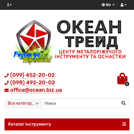
RU
(099) 452-20-02
(098) 492-20-02
0
office@ocean.biz.ua
Все категории
Каталог інструменту