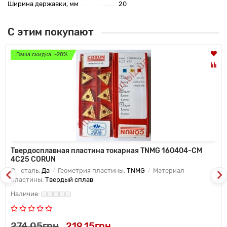
Ширина державки, мм
20
С этим покупают
Ваша скидка: -20%
Твердосплавная пластина токарная TNMG 160404-CM
4C25 CORUN
P - сталь:
Да
Геометрия пластины:
TNMG
Материал
пластины:
Твердый сплав
274.05грн
219.15грн