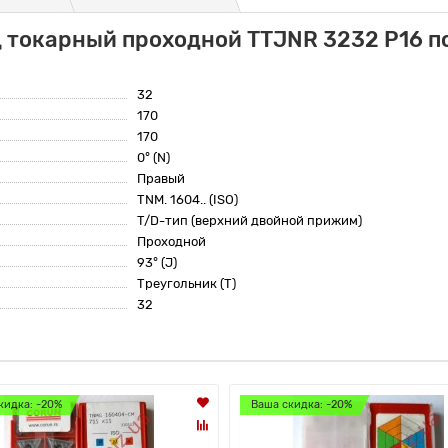
 токарный проходной TTJNR 3232 P16 по
32
170
170
0° (N)
Правый
TNM. 1604.. (ISO)
T/D-тип (верхний двойной прижим)
Проходной
93° (J)
Треугольник (T)
32
кидка: -20%
Ваша скидка: -20%