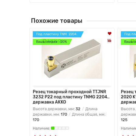
Похожие товары
Под пластину TNM. 2204..
Под пл
Ваша скидка: -20%
Ваша с
Резец токарный проходной TTJNR
Резец 
3232 P22 под пластину TNMG 2204..
2020 K
державка AKKO
держа
Высота державки, мм:
32
Длина
Высота 
державки, мм:
170
Длина общая, мм:
державк
170
125