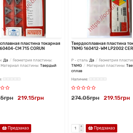
сплавная пластина токарная
Твердосплавная пластина то
160404-CM 715 CORUN
TNMG 160412-WM LP2002 CER
н:
Да
Геометрия пластины:
P - сталь:
Да
Геометрия пласти
Материал пластины:
Твердый
TNMG
Материал пластины:
Тв
сплав
05грн
219.15грн
274.05грн
219.15грн
Предзаказ
Предзаказ