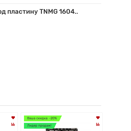
д пластину TNMG 1604..
Ваша скидка: -20%
Ваша скидк
Лидер продаж!