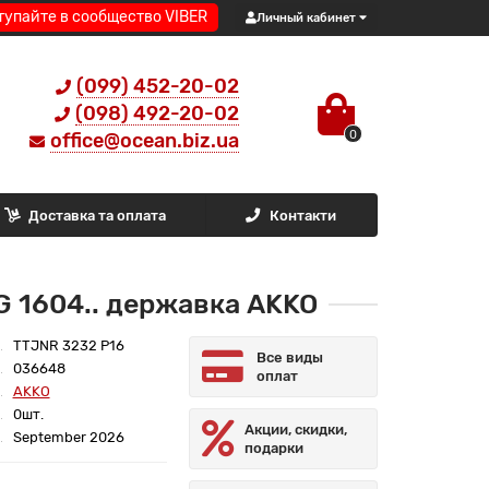
тупайте в сообщество VIBER
Личный кабинет
(099) 452-20-02
(098) 492-20-02
0
office@ocean.biz.ua
Доставка та оплата
Контакти
 1604.. державка AKKO
TTJNR 3232 P16
Все виды
036648
оплат
AKKO
0шт.
Акции, скидки,
September 2026
подарки