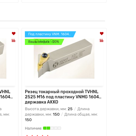
Под пластину VNM. 1604..
Под пластин
Ваша скидка: -20%
Ваша скидк
TVHNL
Резец токарный проходной TVHNL
Резец ток
1604..
2525 M16 под пластину VNMG 1604..
2020 K16 п
державка AKKO
державка
а
Высота державки, мм:
25
Длина
Высота дер
, мм:
державки, мм:
150
Длина общая, мм:
державки, 
150
125