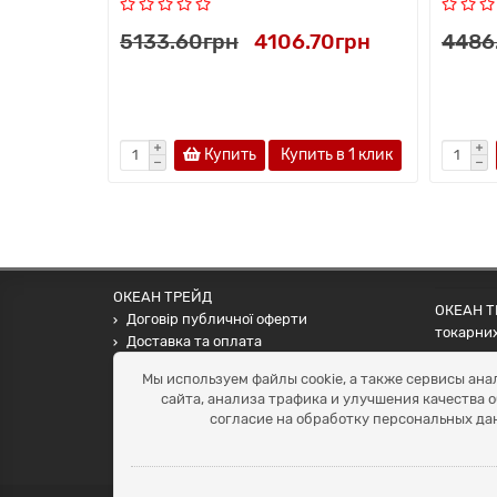
5133.60грн
4106.70грн
4486
Купить
Купить в 1 клик
ОКЕАН ТРЕЙД
ОКЕАН ТР
Договір публичної оферти
токарних
Доставка та оплата
наших па
Наші контакти
Мы используем файлы cookie, а также сервисы ана
Умови повернення
сайта, анализа трафика и улучшения качества 
+38 (099) 452-20-02
согласие на обработку персональных да
+38 (098) 492-20-02
office@ocean.biz.ua