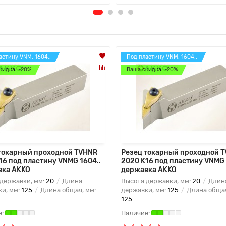
астину VNM. 1604..
Под пластину VNM. 1604..
кидка: -20%
Ваша скидка: -20%
токарный проходной TVHNR
Резец токарный проходной 
16 под пластину VNMG 1604..
2020 K16 под пластину VNMG 
вка AKKO
державка AKKO
державки, мм:
20
Длина
Высота державки, мм:
20
Длин
и, мм:
125
Длина общая, мм:
державки, мм:
125
Длина общая
125