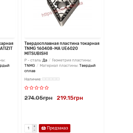
карная
Твердосплавная пластина токарная
Твердоспл
ATIZIT
TNMG 160408-MA UE6020
TNMG 1604
MITSUBISHI
ны:
P - сталь:
Да
Геометрия пластины:
K - чугун:
Д
ердый
TNMG
Материал пластины:
Твердый
TNMG
Мат
сплав
сплав
274.05грн
219.15грн
274.05г
Предзаказ