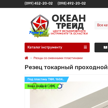
(099) 452-20-02
(098) 492-20-02
Все ка
Каталог інструменту
Резцы со сменными пластинами
Резец токарный проходной
Под пластину TNM. 1604..
Ваша скидка: -20%