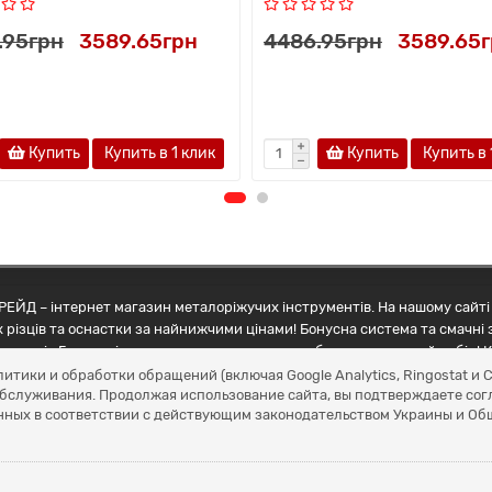
.95грн
3589.65грн
4486.95грн
3589.65
Купить
Купить в 1 клик
Купить
Купить в 
ЕЙД – інтернет магазин металоріжучих інструментів. На нашому сайті 
 різців та оснастки за найнижчими цінами! Бонусна система та смачні 
ртнерів Грамотні менеджери допоможуть зробити правильний вибір! К
литики и обработки обращений (включая Google Analytics, Ringostat 
обслуживания. Продолжая использование сайта, вы подтверждаете сог
нных в соответствии с действующим законодательством Украины и О