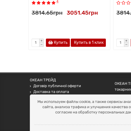
4
3814.65грн
3051.45грн
3814
Купить
Купить в 1 клик
ОКЕАН ТРЕЙД
ОКЕАН ТР
Договір публичної оферти
токарних
Доставка та оплата
наших па
Наші контакти
Мы используем файлы cookie, а также сервисы ана
Умови повернення
сайта, анализа трафика и улучшения качества 
+38 (099) 452-20-02
согласие на обработку персональных да
+38 (098) 492-20-02
office@ocean.biz.ua