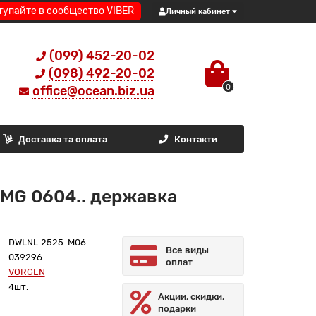
тупайте в сообщество VIBER
Личный кабинет
(099) 452-20-02
(098) 492-20-02
0
office@ocean.biz.ua
Доставка та оплата
Контакти
MG 0604.. державка
DWLNL-2525-M06
Все виды
039296
оплат
VORGEN
4шт.
Акции, скидки,
подарки