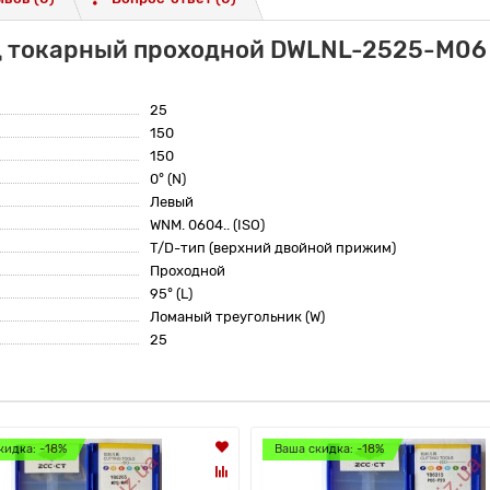
ц токарный проходной DWLNL-2525-M06 
25
150
150
0° (N)
Левый
WNM. 0604.. (ISO)
T/D-тип (верхний двойной прижим)
Проходной
95° (L)
Ломаный треугольник (W)
25
кидка: -18%
Ваша скидка: -18%