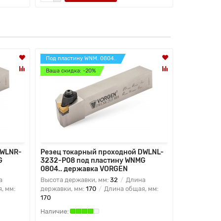
Под пластину WNM. 0804..
Под пластин
Ваша скидка: -20%
Ваша скидк
DWLNR-
Резец токарный проходной DWLNL-
Резец ток
G
3232-P08 под пластину WNMG
2020-K12 
0804.. державка VORGEN
державка
а
Высота державки, мм:
32
Длина
Высота дер
, мм:
державки, мм:
170
Длина общая, мм:
державки, 
170
125