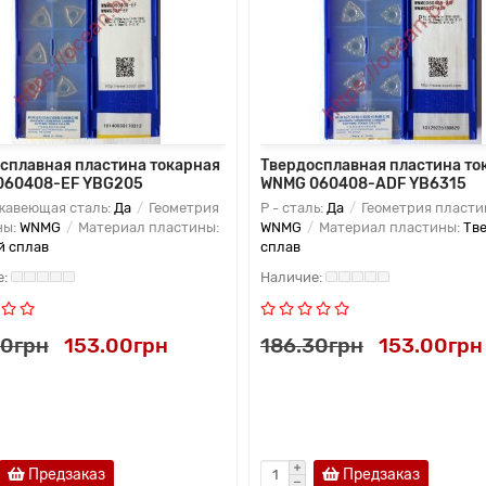
сплавная пластина токарная
Твердосплавная пластина то
060408-EF YBG205
WNMG 060408-ADF YB6315
жавеющая сталь:
Да
Геометрия
P - сталь:
Да
Геометрия пласти
ны:
WNMG
Материал пластины:
WNMG
Материал пластины:
Тв
й сплав
сплав
30грн
153.00грн
186.30грн
153.00грн
Предзаказ
Предзаказ