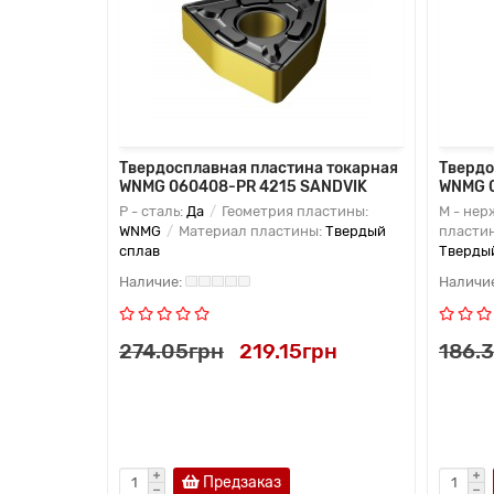
 токарная
Твердосплавная пластина токарная
Твердо
 KORLOY
WNMG 060408-PR 4215 SANDVIK
WNMG 
астины:
P - сталь:
Да
Геометрия пластины:
M - нер
:
Твердый
WNMG
Материал пластины:
Твердый
пласти
сплав
Тверды
рн
274.05грн
219.15грн
186.
Предзаказ