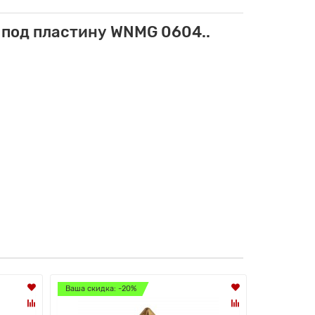
под пластину WNMG 0604..
Ваша скидка: -20%
Ваша скидк