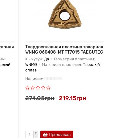
карная
Твердосплавная пластина токарная
Твердоспл
WNMG 060408-MT TT7015 TAEGUTEC
WNMG 060
ны:
K - чугун:
Да
Геометрия пластины:
P - сталь:
Д
ердый
WNMG
Материал пластины:
Твердый
WNMG
Мат
сплав
сплав
274.05грн
219.15грн
274.05г
Предзаказ