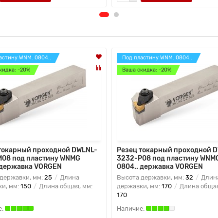
астину WNM. 0804..
Под пластину WNM. 0804..
кидка: -20%
Ваша скидка: -20%
токарный проходной DWLNL-
Резец токарный проходной 
08 под пластину WNMG
3232-P08 под пластину WNM
 державка VORGEN
0804.. державка VORGEN
державки, мм:
25
Длина
Высота державки, мм:
32
Длин
и, мм:
150
Длина общая, мм:
державки, мм:
170
Длина общая
170