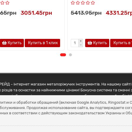
.65грн
3051.45грн
5413.95грн
4331.25г
Купить
Купить в 1 клик
Купить
Купить в 
ЕЙД – інтернет магазин металоріжучих інструментів. На нашому сайті 
 різців та оснастки за найнижчими цінами! Бонусна система та смачні 
ртнерів Грамотні менеджери допоможуть зробити правильний вибір! К
литики и обработки обращений (включая Google Analytics, Ringostat 
обслуживания. Продолжая использование сайта, вы подтверждаете сог
нных в соответствии с действующим законодательством Украины и О