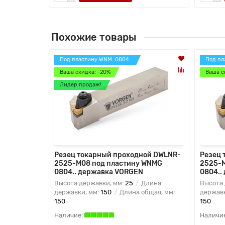
Похожие товары
Под пластину WNM. 0804..
Под пл
Ваша скидка: -20%
Ваша с
Лидер продаж!
Резец токарный проходной DWLNR-
Резец 
2525-M08 под пластину WNMG
2525-M
0804.. державка VORGEN
0804..
Высота державки, мм:
25
Длина
Высота 
державки, мм:
150
Длина общая, мм:
державк
150
150