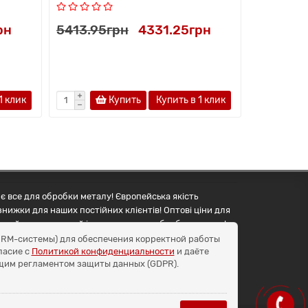
рн
5413.95грн
4331.25грн
3691.35
1 клик
Купить
Купить в 1 клик
є все для обробки металу! Європейська якість
знижки для наших постійних клієнтів! Оптові ціни для
упуйте правильний інструмент для обробки металу!
и CRM-системы) для обеспечения корректной работы
ласие с
Политикой конфиденциальности
и даёте
бщим регламентом защиты данных (GDPR).