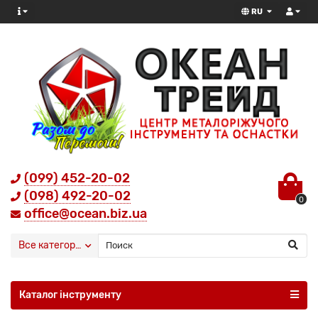
RU
(099) 452-20-02
(098) 492-20-02
0
office@ocean.biz.ua
Все категории
Каталог інструменту