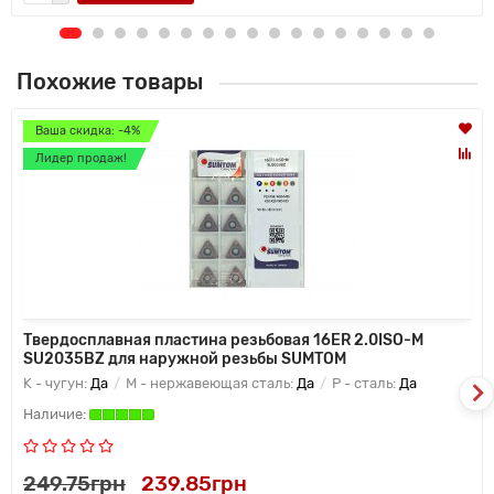
Похожие товары
Ваша скидка: -4%
Лидер продаж!
Твердосплавная пластина резьбовая 16ER 2.0ISO-M
SU2035BZ для наружной резьбы SUMTOM
K - чугун:
Да
M - нержавеющая сталь:
Да
P - сталь:
Да
249.75грн
239.85грн