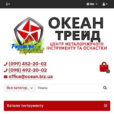
RU
(099) 452-20-02
(098) 492-20-02
0
office@ocean.biz.ua
Все категории
Каталог інструменту