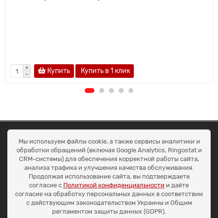
Купить
Купить в 1 клик
ОКЕАН ТРЕЙД
Мы используем файлы cookie, а также сервисы аналитики и
Договір публичної оферти
обработки обращений (включая Google Analytics, Ringostat и
Доставка та оплата
CRM-системы) для обеспечения корректной работы сайта,
Наші контакти
анализа трафика и улучшения качества обслуживания.
Умови повернення
Продолжая использование сайта, вы подтверждаете
+38 (099) 452-20-02
согласие с
Политикой конфиденциальности
и даёте
+38 (098) 492-20-02
согласие на обработку персональных данных в соответствии
office@ocean.biz.ua
с действующим законодательством Украины и Общим
регламентом защиты данных (GDPR).