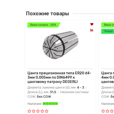
Похожие товары
Ваша скидка: -20%
Ваша с
Лидер 
Цанга прецизионная типа ER20 d4-
Цанга 
3мм 0.005мм по DIN6499 к
4мм 0.
цанговому патрону DEGERLI
цангов
Диаметр зажима цанги (d), мм:
4 - 3
Диаметр
Длина (L), мм:
31,5
Наличие системы
Длина (
СОЖ:
без СОЖ
СОЖ:
б