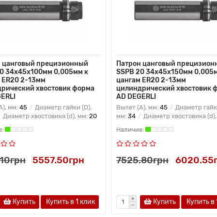
 цанговый прецизионный
Патрон цанговый прецизион
0 34x45x100мм 0,005мм к
SSPB 20 34x45x150мм 0,005м
 ER20 2-13мм
цангам ER20 2-13мм
рический хвостовик форма
цилиндрический хвостовик 
ERLI
AD DEGERLI
A), мм:
45
Диаметр гайки (D),
Вылет (A), мм:
45
Диаметр гайки
Диаметр хвостовика (d), мм:
20
мм:
34
Диаметр хвостовика (d),
.10грн
5557.50грн
7525.80грн
6020.55
Купить
Купить в 1 клик
Купить
Купить в 