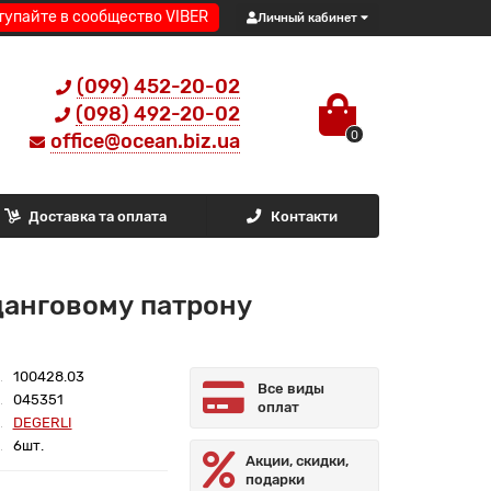
тупайте в сообщество VIBER
Личный кабинет
(099) 452-20-02
(098) 492-20-02
0
office@ocean.biz.ua
Доставка та оплата
Контакти
цанговому патрону
100428.03
Все виды
045351
оплат
DEGERLI
6шт.
Акции, скидки,
подарки