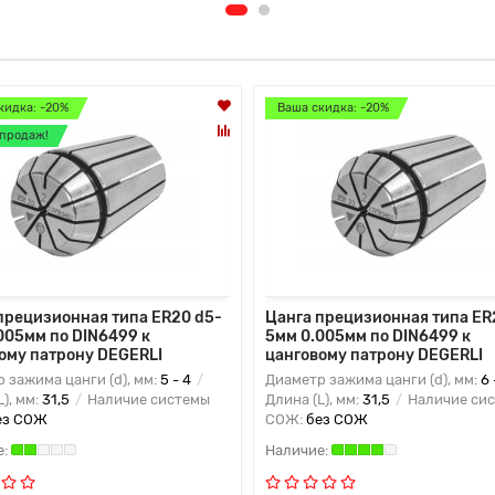
кидка: -20%
Ваша скидка: -20%
продаж!
прецизионная типа ER20 d5-
Цанга прецизионная типа ER
005мм по DIN6499 к
5мм 0.005мм по DIN6499 к
ому патрону DEGERLI
цанговому патрону DEGERLI
 зажима цанги (d), мм:
5 - 4
Диаметр зажима цанги (d), мм:
6 
L), мм:
31,5
Наличие системы
Длина (L), мм:
31,5
Наличие си
ез СОЖ
СОЖ:
без СОЖ