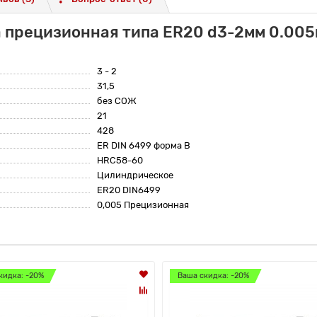
 прецизионная типа ER20 d3-2мм 0.005
3 - 2
31,5
без СОЖ
21
428
ER DIN 6499 форма B
HRC58-60
Цилиндрическое
ER20 DIN6499
0,005 Прецизионная
кидка: -20%
Ваша скидка: -20%