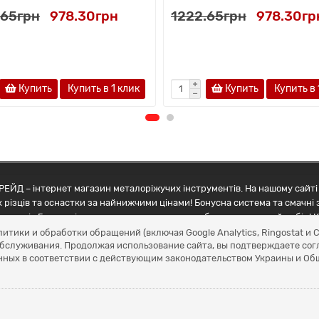
.65грн
978.30грн
1222.65грн
978.30гр
Купить
Купить в 1 клик
Купить
Купить в 
ЕЙД – інтернет магазин металоріжучих інструментів. На нашому сайті 
 різців та оснастки за найнижчими цінами! Бонусна система та смачні 
ртнерів Грамотні менеджери допоможуть зробити правильний вибір! К
литики и обработки обращений (включая Google Analytics, Ringostat 
обслуживания. Продолжая использование сайта, вы подтверждаете сог
нных в соответствии с действующим законодательством Украины и О