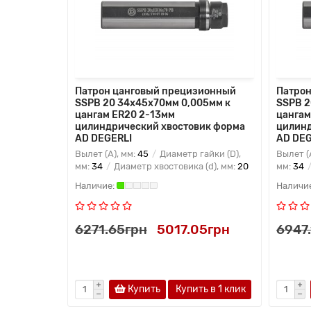
зионный
Патрон цанговый прецизионный
Патрон
005мм к
SSPB 20 34x45x70мм 0,005мм к
SSPB 2
цангам ER20 2-13мм
цангам
ик форма
цилиндрический хвостовик форма
цилинд
AD DEGERLI
AD DEG
айки (D),
Вылет (A), мм:
45
Диаметр гайки (D),
Вылет (
(d), мм:
25
мм:
34
Диаметр хвостовика (d), мм:
20
мм:
34
0грн
6271.65грн
5017.05грн
6947
ь в 1 клик
Купить
Купить в 1 клик