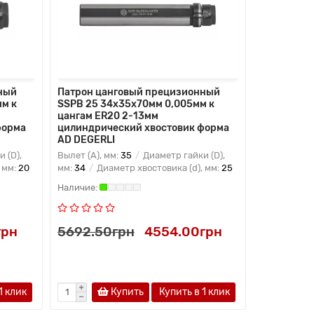
ный
Патрон цанговый прецизионный
Патрон ца
м к
SSPB 25 34x35x70мм 0,005мм к
SSPB 25 3
цангам ER20 2-13мм
цангам ER
форма
цилиндрический хвостовик форма
цилиндрич
AD DEGERLI
AD DEGERL
 (D),
Вылет (A), мм:
35
Диаметр гайки (D),
Вылет (A), 
 мм:
20
мм:
34
Диаметр хвостовика (d), мм:
25
мм:
34
Диа
грн
5692.50грн
4554.00грн
6947.10
1 клик
Купить
Купить в 1 клик