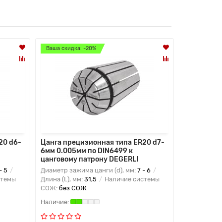
Ваша скидка: -20%
Ваша скидк
20 d6-
Цанга прецизионная типа ER20 d7-
Цанга пре
6мм 0.005мм по DIN6499 к
7мм 0.005
цанговому патрону DEGERLI
цанговому
- 5
Диаметр зажима цанги (d), мм:
7 - 6
Диаметр заж
стемы
Длина (L), мм:
31,5
Наличие системы
Длина (L), м
СОЖ:
без СОЖ
СОЖ:
без 