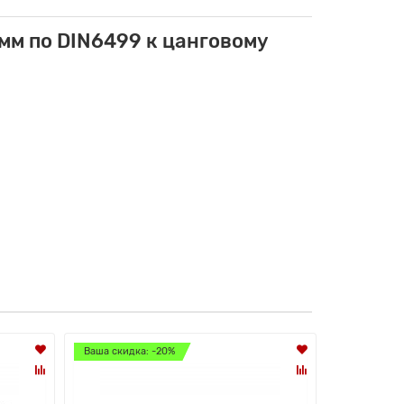
мм по DIN6499 к цанговому
Ваша скидка: -20%
Ваша скидк