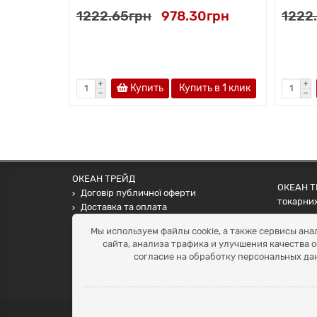
1222.65грн
978.30грн
1222
Купить
Купить в 1 клик
ОКЕАН ТРЕЙД
ОКЕАН ТР
Договір публичної оферти
токарних
Доставка та оплата
наших па
Наші контакти
Мы используем файлы cookie, а также сервисы ана
Умови повернення
сайта, анализа трафика и улучшения качества 
+38 (099) 452-20-02
согласие на обработку персональных да
+38 (098) 492-20-02
office@ocean.biz.ua