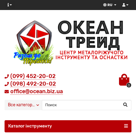
RU
(099) 452-20-02
(098) 492-20-02
0
office@ocean.biz.ua
Все категории
Каталог інструменту