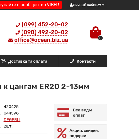
тупайте в сообщество VIBER
Личный кабинет
(099) 452-20-02
(098) 492-20-02
0
office@ocean.biz.ua
Доставка та оплата
Контакти
 к цангам ER20 2-13мм
420428
Все виды
044598
оплат
DEGERLI
2шт.
Акции, скидки,
подарки