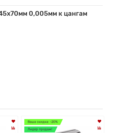
45x70мм 0,005мм к цангам
Ваша скидка: -20%
Ваша скидк
Лидер продаж!