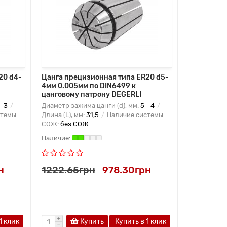
20 d4-
Цанга прецизионная типа ER20 d5-
Цанга пре
4мм 0.005мм по DIN6499 к
5мм 0.005
цанговому патрону DEGERLI
цанговому
- 3
Диаметр зажима цанги (d), мм:
5 - 4
Диаметр заж
стемы
Длина (L), мм:
31,5
Наличие системы
Длина (L), м
СОЖ:
без СОЖ
СОЖ:
без 
н
1222.65грн
978.30грн
1222.65
1 клик
Купить
Купить в 1 клик