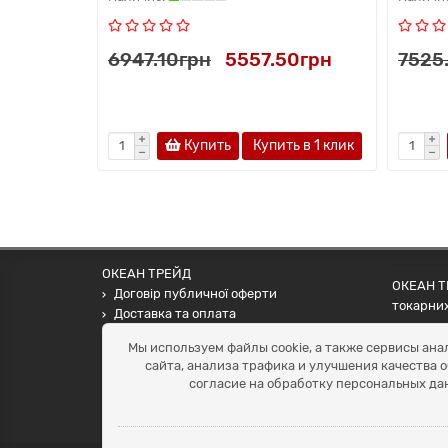
6947.10грн
5557.50грн
7525
Купить
Купить в 1 клик
ОКЕАН ТРЕЙД
ОКЕАН ТР
Договір публичної оферти
токарних
Доставка та оплата
наших па
Наші контакти
Мы используем файлы cookie, а также сервисы ана
Умови повернення
сайта, анализа трафика и улучшения качества 
+38 (099) 452-20-02
согласие на обработку персональных да
+38 (098) 492-20-02
office@ocean.biz.ua