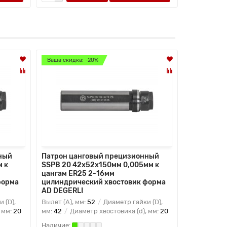
Ваша скидка: -20%
Ваша скидк
ный
Патрон цанговый прецизионный
Патрон ца
 к
SSPB 20 42x52x150мм 0,005мм к
SSPB 20 5
цангам ER25 2-16мм
цангам ER
форма
цилиндрический хвостовик форма
цилиндрич
AD DEGERLI
AD DEGERL
 (D),
Вылет (A), мм:
52
Диаметр гайки (D),
Вылет (A), 
 мм:
20
мм:
42
Диаметр хвостовика (d), мм:
20
мм:
50
Диа