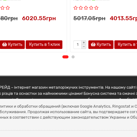
.80грн
6020.55грн
5017.05грн
4013.55г
Купить
Купить в 1 клик
Купить
Купить в 
ЕЙД – інтернет магазин металоріжучих інструментів. На нашому сайті 
 різців та оснастки за найнижчими цінами! Бонусна система та смачні 
ртнерів Грамотні менеджери допоможуть зробити правильний вибір! К
литики и обработки обращений (включая Google Analytics, Ringostat 
обслуживания. Продолжая использование сайта, вы подтверждаете сог
нных в соответствии с действующим законодательством Украины и О