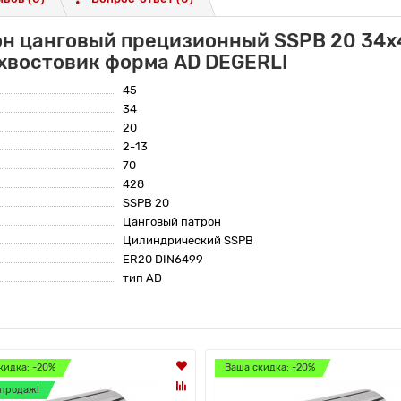
он цанговый прецизионный SSPB 20 34x
хвостовик форма AD DEGERLI
45
34
20
2-13
70
428
SSPB 20
Цанговый патрон
Цилиндрический SSPB
ER20 DIN6499
тип AD
кидка: -20%
Ваша скидка: -20%
продаж!