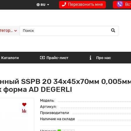
Перезвонить мне
Вс
RU
тегории
Каталоги
Прайс-лист
Про нас
нный SSPB 20 34x45x70мм 0,005мм
к форма AD DEGERLI
Модель:
Артикул:
Производители
Наличие на складе