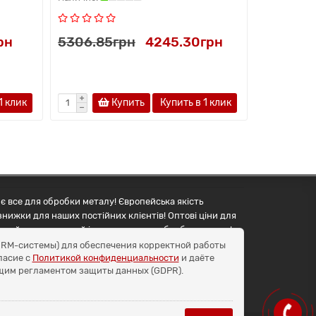
рн
5306.85грн
4245.30грн
5017.05
1 клик
Купить
Купить в 1 клик
є все для обробки металу! Європейська якість
знижки для наших постійних клієнтів! Оптові ціни для
упуйте правильний інструмент для обробки металу!
и CRM-системы) для обеспечения корректной работы
ласие с
Политикой конфиденциальности
и даёте
бщим регламентом защиты данных (GDPR).