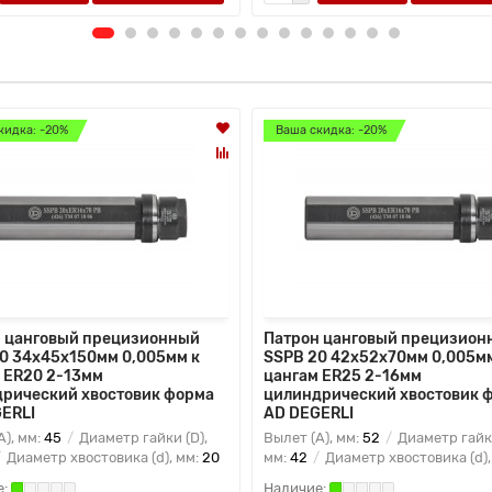
кидка: -20%
Ваша скидка: -20%
 цанговый прецизионный
Патрон цанговый прецизион
0 34x45x150мм 0,005мм к
SSPB 20 42x52x70мм 0,005мм
 ER20 2-13мм
цангам ER25 2-16мм
рический хвостовик форма
цилиндрический хвостовик 
ERLI
AD DEGERLI
A), мм:
45
Диаметр гайки (D),
Вылет (A), мм:
52
Диаметр гайки
Диаметр хвостовика (d), мм:
20
мм:
42
Диаметр хвостовика (d),