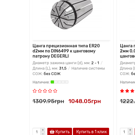
5,8мм
Цанга прецизионная типа ER20
Цанга 
нговому
d2мм по DIN6499 к цанговому
2мм 0.
патрону DEGERLI
цангов
м:
16 -
Диаметр зажима цанги (d), мм:
2 - 1
Диаметр
аличие
Длина (L), мм:
31,5
Наличие системы
Длина (
СОЖ:
без СОЖ
СОЖ:
б
15грн
1309.95грн
1048.05грн
1222
Купить
Купить в 1 клик