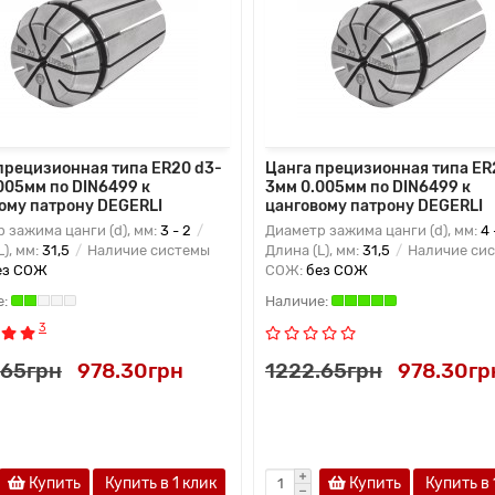
прецизионная типа ER20 d3-
Цанга прецизионная типа ER
005мм по DIN6499 к
3мм 0.005мм по DIN6499 к
ому патрону DEGERLI
цанговому патрону DEGERLI
 зажима цанги (d), мм:
3 - 2
Диаметр зажима цанги (d), мм:
4 
L), мм:
31,5
Наличие системы
Длина (L), мм:
31,5
Наличие си
ез СОЖ
СОЖ:
без СОЖ
3
.65грн
978.30грн
1222.65грн
978.30гр
Купить
Купить в 1 клик
Купить
Купить в 