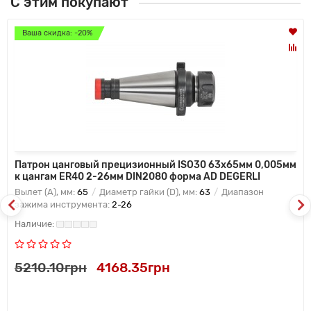
С этим покупают
Ваша скидка: -20%
Патрон цанговый прецизионный ISO30 63x65мм 0,005мм
к цангам ER40 2-26мм DIN2080 форма AD DEGERLI
Вылет (A), мм:
65
Диаметр гайки (D), мм:
63
Диапазон
зажима инструмента:
2-26
5210.10грн
4168.35грн