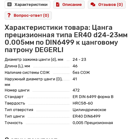
Характеристики
Описание
Отзывов (0)
Вопрос-ответ
(0)
Характеристики товара: Цанга
прецизионная типа ER40 d24-23мм
0.005мм по DIN6499 к цанговому
патрону DEGERLI
Диаметр зажима цанги (d), мм
24 - 23
Длина (L), мм
46
Наличие системы СОЖ
без СОЖ
Наружный диаметр цанги (D),
41
мм
Номер цанги
472
Стандарт
ER DIN 6499 форма B
Твердость
HRC58-60
Тип отверстия
Цилиндрическое
Тип цанги
ER40 DIN6499
Точность
0,005 Прецизионная