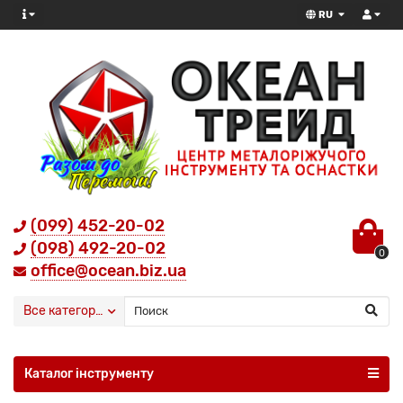
RU
(099) 452-20-02
(098) 492-20-02
0
office@ocean.biz.ua
Все категории
Каталог інструменту