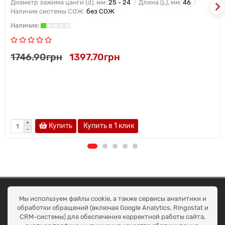
Диаметр зажима цанги (d), мм:
25 - 24
Длина (L), мм:
46
Наличие системы СОЖ:
без СОЖ
1746.90грн
1397.70грн
Купить
Купить в 1 клик
ОКЕАН ТРЕЙД
Мы используем файлы cookie, а также сервисы аналитики и
Договір публичної оферти
обработки обращений (включая Google Analytics, Ringostat и
Доставка та оплата
CRM-системы) для обеспечения корректной работы сайта,
Наші контакти