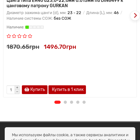
Цанга типа ER40 d23,0-22,0мм 0.015мм по DIN6499 к
цанговому патрону GURKAN
Диаметр зажима цанги (d), мм:
23 - 22
Длина (L), мм:
46
Наличие системы СОЖ:
без СОЖ
1870.65грн
1496.70грн
Купить
Купить в 1 клик
ОКЕАН ТРЕЙД
Мы используем файлы cookie, а также сервисы аналитики и
Договір публичної оферти