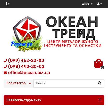
RU
(099) 452-20-02
(098) 492-20-02
0
office@ocean.biz.ua
Все категории
Каталог інструменту