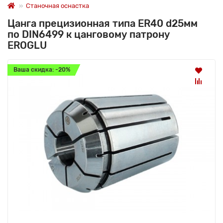
Станочная оснастка
Цанга прецизионная типа ER40 d25мм
по DIN6499 к цанговому патрону
EROGLU
Ваша скидка: -20%