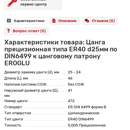
сервис-центр
Характеристики
Описание
Отзывов (0)
Вопрос-ответ
(0)
Характеристики товара: Цанга
прецизионная типа ER40 d25мм по
DIN6499 к цанговому патрону
EROGLU
Диаметр зажима цанги (d), мм
25 - 24
Длина (L), мм
46
Наличие системы СОЖ
без СОЖ
Наружный диаметр цанги (D),
41
мм
Номер цанги
472
Стандарт
ER DIN 6499 форма B
Тип отверстия
Цилиндрическое
Тип цанги
ER40 DIN6499
Точность
0,005 Прецизионная