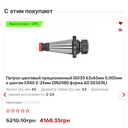
С этим покупают
Ваша скидка: -20%
Патрон цанговый прецизионный ISO30 63x65мм 0,005мм
к цангам ER40 2-26мм DIN2080 форма AD DEGERLI
Вылет (A), мм:
65
Диаметр гайки (D), мм:
63
Диапазон
зажима инструмента:
2-26
5210.10грн
4168.35грн