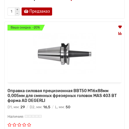
Предзаказ
Ваша скидка: -20%
Оправка силовая прецизионная BBT50 M16x88мм
0,005мм для сменных фрезерных головок MAS 403 BT
форма AD DEGERLI
D1, мм:
29
D2, мм:
16,5
L, мм:
50