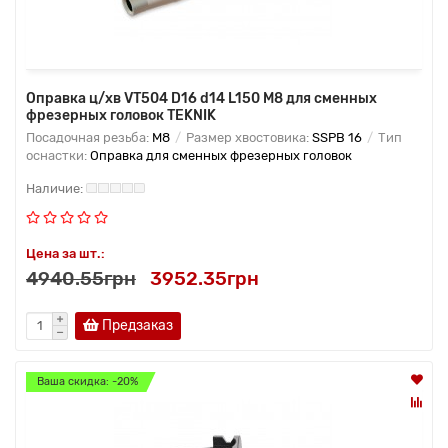
Оправка ц/хв VT504 D16 d14 L150 M8 для сменных
фрезерных головок TEKNIK
Посадочная резьба:
M8
Размер хвостовика:
SSPB 16
Тип
оснастки:
Оправка для сменных фрезерных головок
Цена за шт.:
4940.55грн
3952.35грн
Предзаказ
Ваша скидка: -20%