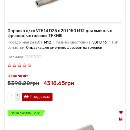
Оправка ц/хв VT514 D25 d20 L150 M12 для сменных
фрезерных головок TEKNIK
Посадочная резьба:
M12
Размер хвостовика:
SSPB 16
Тип
оснастки:
Оправка для сменных фрезерных головок
Цена за шт.:
5398.20грн
4318.65грн
Предзаказ
Ваша скидка: -20%