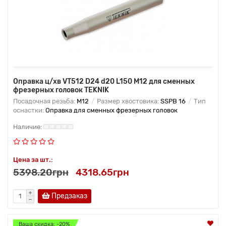
Оправка ц/хв VT512 D24 d20 L150 M12 для сменных
фрезерных головок TEKNIK
Посадочная резьба:
M12
Размер хвостовика:
SSPB 16
Тип
оснастки:
Оправка для сменных фрезерных головок
Цена за шт.:
5398.20грн
4318.65грн
Предзаказ
Ваша скидка: -20%