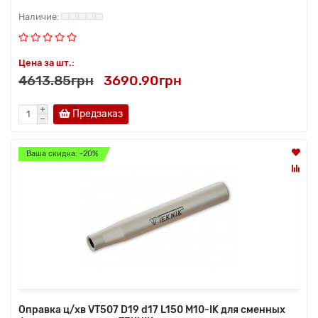
Цена за шт.:
4613.85грн
3690.90грн
Предзаказ
Ваша скидка: -20%
Оправка ц/хв VT507 D19 d17 L150 M10-IK для сменных