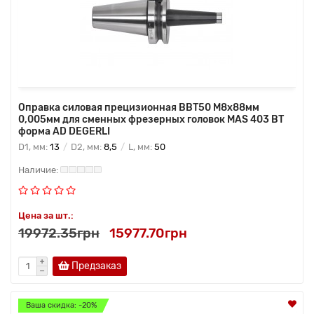
Оправка силовая прецизионная BBT50 M8x88мм
0,005мм для сменных фрезерных головок MAS 403 BT
форма AD DEGERLI
D1, мм:
13
D2, мм:
8,5
L, мм:
50
Цена за шт.:
19972.35грн
15977.70грн
Предзаказ
Ваша скидка: -20%