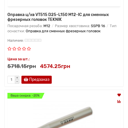
Оправка ц/хв VT515 D25-L150 M12-IC для сменных
фрезерных головок TEKNIK
Посадочная резьба:
M12
Размер хвостовика:
SSPB 16
Тип
оснастки:
Оправка для сменных фрезерных головок
Цена за шт.:
5718.15грн
4574.25грн
Предзаказ
Ваша скидка: -20%