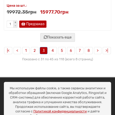
Цена за шт.:
19972.35грн
15977.70грн
Предзаказ
Показать еще
|<
<
1
2
3
4
5
6
7
8
>
>|
Показано с 31 по 45 из 118 (всего 8 страниц)
ОКЕАН ТРЕЙД
Мы используем файлы cookie, а также сервисы аналитики и
Договір публичної оферти
обработки обращений (включая Google Analytics, Ringostat и
Доставка та оплата
CRM-системы) для обеспечения корректной работы сайта,
Наші контакти
анализа трафика и улучшения качества обслуживания.
Умови повернення
Продолжая использование сайта, вы подтверждаете
+38 (099) 452-20-02
согласие с
Политикой конфиденциальности
и даёте
+38 (098) 492-20-02