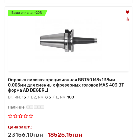
Ваша скидка: -20%
Оправка силовая прецизионная BBT50 M8x138мм
0,005мм для сменных фрезерных головок MAS 403 BT
форма AD DEGERLI
D1, мм:
13
D2, мм:
8,5
L, мм:
100
Цена за шт.:
23156.10грн
18525.15грн