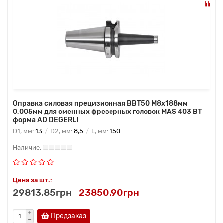
Оправка силовая прецизионная BBT50 M8x188мм
0,005мм для сменных фрезерных головок MAS 403 BT
форма AD DEGERLI
D1, мм:
13
D2, мм:
8,5
L, мм:
150
Цена за шт.:
29813.85грн
23850.90грн
Предзаказ