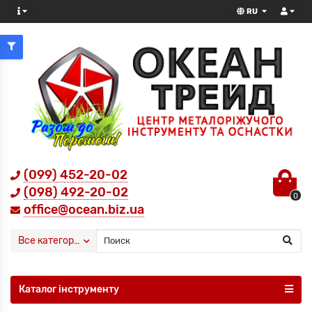
RU
(099) 452-20-02
(098) 492-20-02
0
office@ocean.biz.ua
Все категории
Каталог інструменту