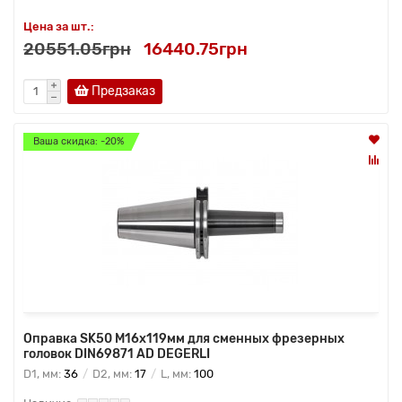
Цена за шт.:
20551.05грн
16440.75грн
Предзаказ
Ваша скидка: -20%
Оправка SK50 M16x119мм для сменных фрезерных
головок DIN69871 AD DEGERLI
D1, мм:
36
D2, мм:
17
L, мм:
100