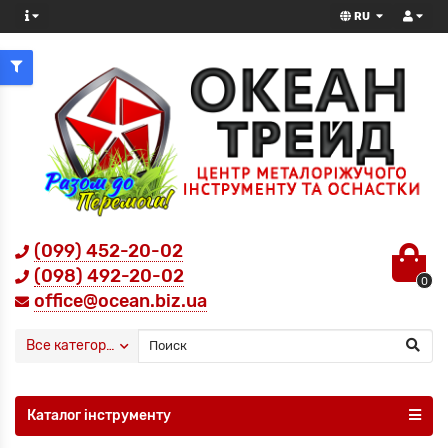
RU
(099) 452-20-02
(098) 492-20-02
0
office@ocean.biz.ua
Все категории
Каталог інструменту