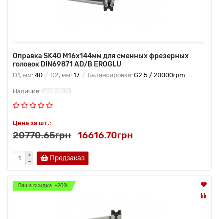
Оправка SK40 M16x144мм для сменных фрезерных
головок DIN69871 AD/B EROGLU
D1, мм:
40
D2, мм:
17
Балансировка:
G2.5 / 20000rpm
Цена за шт.:
20770.65грн
16616.70грн
Предзаказ
Ваша скидка: -20%