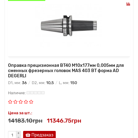
Оправка прецизионная BT40 M10x177мм 0,005мм для
сменных фрезерных головок MAS 403 BT форма AD
DEGERLI
D1, мм:
36
D2, мм:
10,5
L, мм:
150
Цена за шт.:
14183.10грн
11346.75грн
Предзаказ