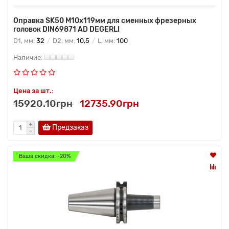
Оправка SK50 M10x119мм для сменных фрезерных
головок DIN69871 AD DEGERLI
D1, мм:
32
D2, мм:
10,5
L, мм:
100
Цена за шт.:
15920.10грн
12735.90грн
Предзаказ
Ваша скидка: -20%