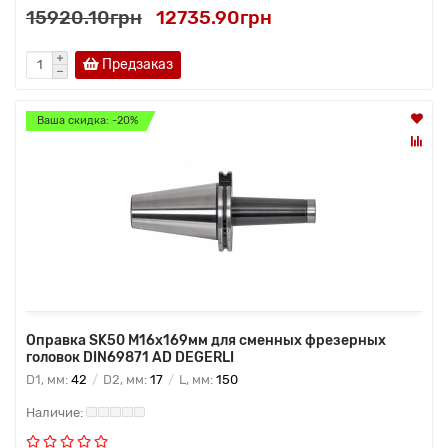
15920.10грн
12735.90грн
Предзаказ
Ваша скидка: -20%
Оправка SK50 M16x169мм для сменных фрезерных
головок DIN69871 AD DEGERLI
D1, мм:
42
D2, мм:
17
L, мм:
150