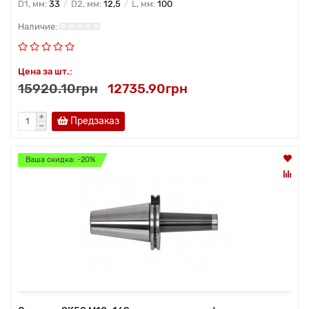
D1, мм:
33
D2, мм:
12,5
L, мм:
100
Цена за шт.:
15920.10грн
12735.90грн
Предзаказ
Ваша скидка: -20%