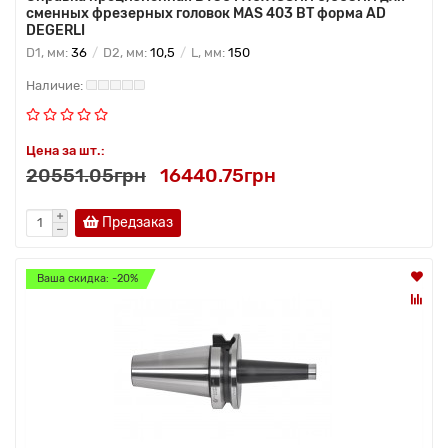
сменных фрезерных головок MAS 403 BT форма AD
DEGERLI
D1, мм:
36
D2, мм:
10,5
L, мм:
150
Цена за шт.:
20551.05грн
16440.75грн
Предзаказ
Ваша скидка: -20%