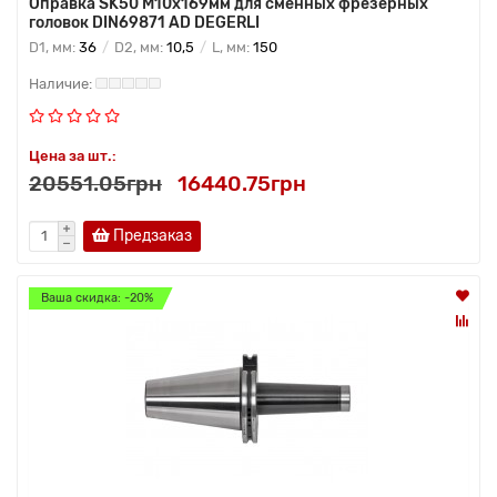
Оправка SK50 M10x169мм для сменных фрезерных
головок DIN69871 AD DEGERLI
D1, мм:
36
D2, мм:
10,5
L, мм:
150
Цена за шт.:
20551.05грн
16440.75грн
Предзаказ
Ваша скидка: -20%