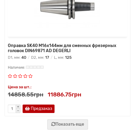
Оправка SK40 M16x144мм для сменных фрезерных
головок DIN69871 AD DEGERLI
D1, мм:
40
D2, мм:
17
L, мм:
125
Цена за шт.:
14858.55грн
11886.75грн
Предзаказ
Показать еще