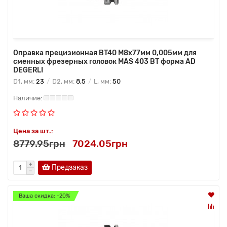
Оправка прецизионная BT40 M8x77мм 0,005мм для
сменных фрезерных головок MAS 403 BT форма AD
DEGERLI
D1, мм:
23
D2, мм:
8,5
L, мм:
50
Цена за шт.:
8779.95грн
7024.05грн
Предзаказ
Ваша скидка: -20%