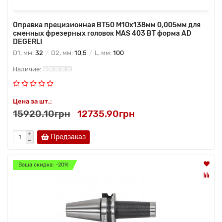
Оправка прецизионная BT50 M10x138мм 0,005мм для
сменных фрезерных головок MAS 403 BT форма AD
DEGERLI
D1, мм:
32
D2, мм:
10,5
L, мм:
100
Цена за шт.:
15920.10грн
12735.90грн
Предзаказ
Ваша скидка: -20%