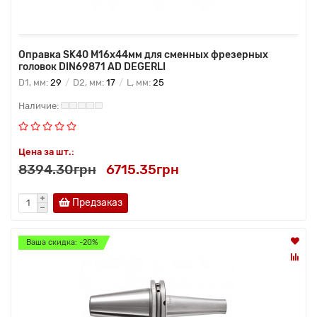
Оправка SK40 M16x44мм для сменных фрезерных
головок DIN69871 AD DEGERLI
D1, мм:
29
D2, мм:
17
L, мм:
25
Цена за шт.:
8394.30грн
6715.35грн
Предзаказ
Ваша скидка: -20%