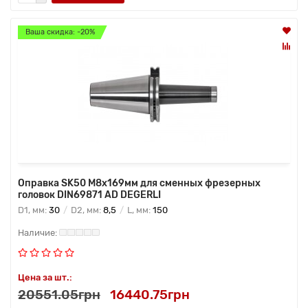
Ваша скидка: -20%
Оправка SK50 M8x169мм для сменных фрезерных
головок DIN69871 AD DEGERLI
D1, мм:
30
D2, мм:
8,5
L, мм:
150
Цена за шт.:
20551.05грн
16440.75грн