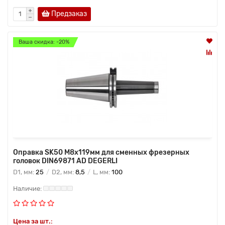
Предзаказ
Ваша скидка: -20%
Оправка SK50 M8x119мм для сменных фрезерных
головок DIN69871 AD DEGERLI
D1, мм:
25
D2, мм:
8,5
L, мм:
100
Цена за шт.: