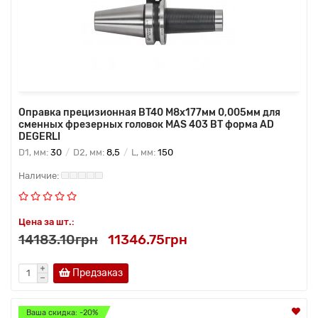
Оправка прецизионная BT40 M8x177мм 0,005мм для
сменных фрезерных головок MAS 403 BT форма AD
DEGERLI
D1, мм:
30
D2, мм:
8,5
L, мм:
150
Цена за шт.:
14183.10грн
11346.75грн
Предзаказ
Ваша скидка: -20%