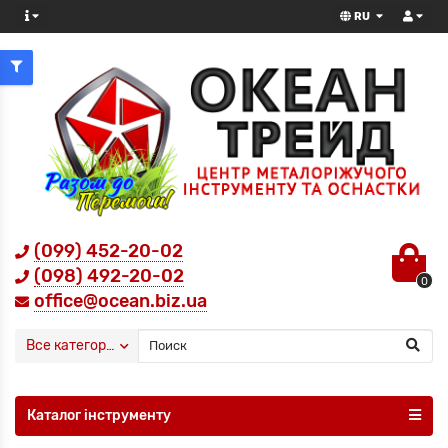
RU
(099) 452-20-02
(098) 492-20-02
0
office@ocean.biz.ua
Все категории
Каталог інструменту