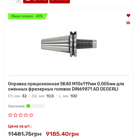
Ваша скидка: -20%
Оправка прецизионная SK40 M10x119мм 0,005мм для
сменных фрезерных головок DIN69871 AD DEGERLI
D1, мм:
32
D2, мм:
10,5
L, мм:
100
Цена за шт.:
11481.75грн
9185.40грн