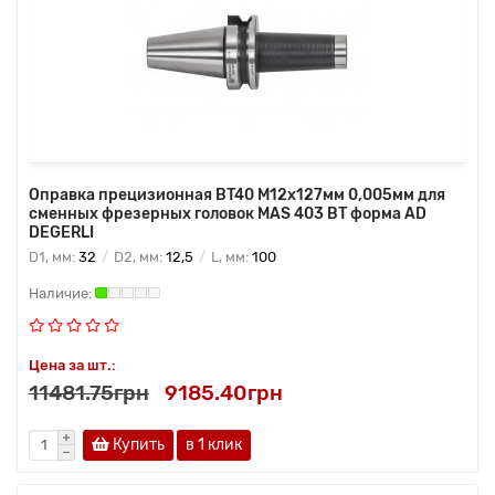
Оправка прецизионная BT40 M12x127мм 0,005мм для
сменных фрезерных головок MAS 403 BT форма AD
DEGERLI
D1, мм:
32
D2, мм:
12,5
L, мм:
100
Цена за шт.:
11481.75грн
9185.40грн
Купить
в 1 клик