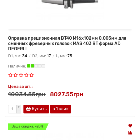
Оправка прецизионная BT40 M16x102мм 0,005мм для
сменных фрезерных головок MAS 403 BT форма AD
DEGERLI
D1, мм:
34
D2, мм:
17
L, мм:
75
Цена за шт.:
10034.55грн
8027.55грн
Купить
в 1 клик
Ваша скидка: -20%