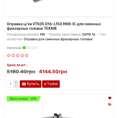
Оправка ц/хв VT505 D16-L150 M08-IC для сменных
фрезерных головок TEKNIK
Посадочная резьба:
M8
Размер хвостовика:
SSPB 16
Тип
оснастки:
Оправка для сменных фрезерных головок
Цена за шт.:
5180.40грн
4144.50грн
Купить
в 1 клик
Ваша скидка: -20%