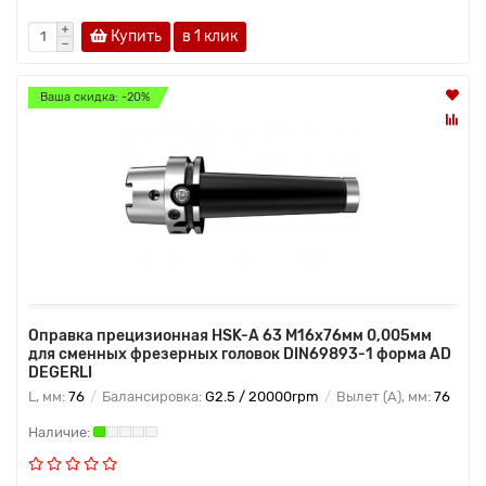
Купить
в 1 клик
Ваша скидка: -20%
Оправка прецизионная HSK-A 63 M16x76мм 0,005мм
для сменных фрезерных головок DIN69893-1 форма AD
DEGERLI
L, мм:
76
Балансировка:
G2.5 / 20000rpm
Вылет (A), мм:
76