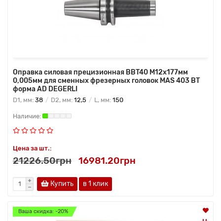
Оправка силовая прецизионная BBT40 M12x177мм
0,005мм для сменных фрезерных головок MAS 403 BT
форма AD DEGERLI
D1, мм:
38
D2, мм:
12,5
L, мм:
150
Цена за шт.:
21226.50грн
16981.20грн
Купить
в 1 клик
Ваша скидка: -20%