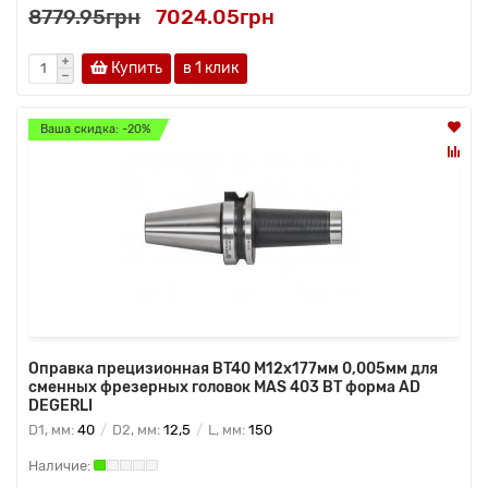
8779.95грн
7024.05грн
Купить
в 1 клик
Ваша скидка: -20%
Оправка прецизионная BT40 M12x177мм 0,005мм для
сменных фрезерных головок MAS 403 BT форма AD
DEGERLI
D1, мм:
40
D2, мм:
12,5
L, мм:
150