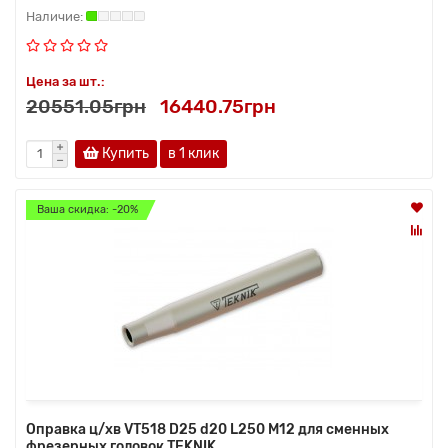
Цена за шт.:
20551.05грн
16440.75грн
Купить
в 1 клик
Ваша скидка: -20%
Оправка ц/хв VT518 D25 d20 L250 M12 для сменных
фрезерных головок TEKNIK