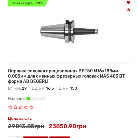
Ваша скидка: -20%
Оправка силовая прецизионная BBT50 M16x188мм
0,005мм для сменных фрезерных головок MAS 403 BT
форма AD DEGERLI
D1, мм:
29
D2, мм:
16,5
L, мм:
150
Цена за шт.:
29813.85грн
23850.90грн