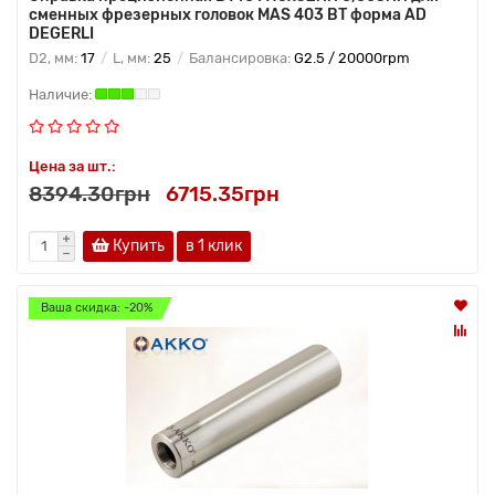
сменных фрезерных головок MAS 403 BT форма AD
DEGERLI
D2, мм:
17
L, мм:
25
Балансировка:
G2.5 / 20000rpm
Цена за шт.:
8394.30грн
6715.35грн
Купить
в 1 клик
Ваша скидка: -20%