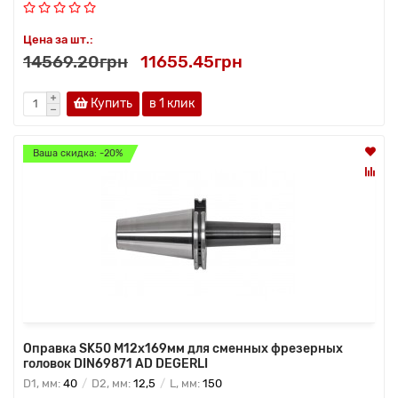
Цена за шт.:
14569.20грн
11655.45грн
Купить
в 1 клик
Ваша скидка: -20%
Оправка SK50 M12x169мм для сменных фрезерных
головок DIN69871 AD DEGERLI
D1, мм:
40
D2, мм:
12,5
L, мм:
150