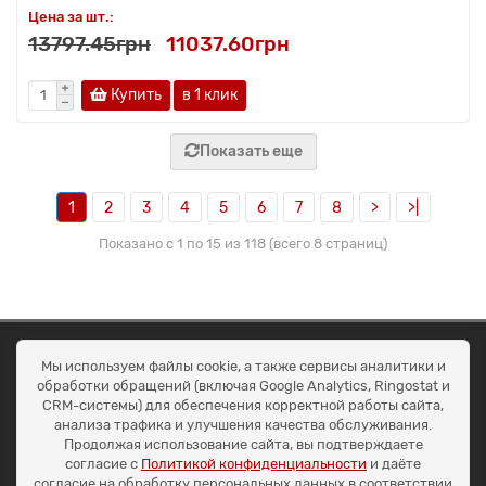
Цена за шт.:
13797.45грн
11037.60грн
Купить
в 1 клик
Показать еще
1
2
3
4
5
6
7
8
>
>|
Показано с 1 по 15 из 118 (всего 8 страниц)
ОКЕАН ТРЕЙД
Мы используем файлы cookie, а также сервисы аналитики и
Договір публичної оферти
обработки обращений (включая Google Analytics, Ringostat и
Доставка та оплата
CRM-системы) для обеспечения корректной работы сайта,
Наші контакти
анализа трафика и улучшения качества обслуживания.
Умови повернення
Продолжая использование сайта, вы подтверждаете
+38 (099) 452-20-02
согласие с
Политикой конфиденциальности
и даёте
+38 (098) 492-20-02
согласие на обработку персональных данных в соответствии