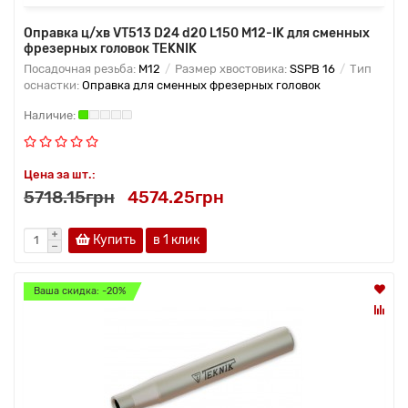
Оправка ц/хв VT513 D24 d20 L150 M12-IK для сменных
фрезерных головок TEKNIK
Посадочная резьба:
M12
Размер хвостовика:
SSPB 16
Тип
оснастки:
Оправка для сменных фрезерных головок
Цена за шт.:
5718.15грн
4574.25грн
Купить
в 1 клик
Ваша скидка: -20%