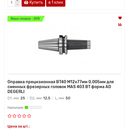
Купить
в 1 клик
Ваша скидка: -20%
Оправка прецизионная BT40 M12x77мм 0,005мм для
сменных фрезерных головок MAS 403 BT форма AD
DEGERLI
D1, мм:
25
D2, мм:
12,5
L, мм:
50
Цена за шт.: