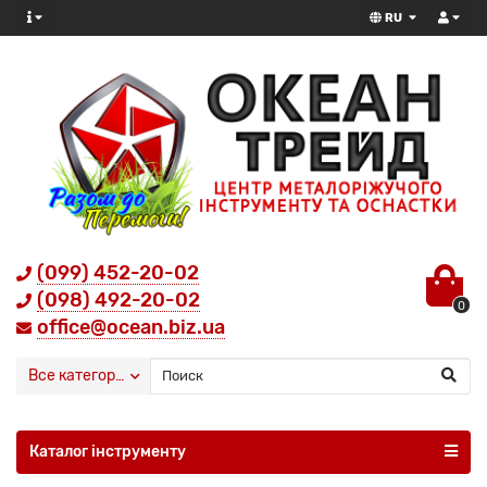
RU
(099) 452-20-02
(098) 492-20-02
0
office@ocean.biz.ua
Все категории
Каталог інструменту