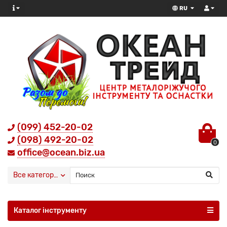
RU
(099) 452-20-02
(098) 492-20-02
0
office@ocean.biz.ua
Все категории
Каталог інструменту