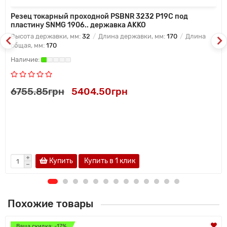
Резец токарный проходной PSBNR 3232 P19C под
пластину SNMG 1906.. державка AKKO
Высота державки, мм:
32
Длина державки, мм:
170
Длина
общая, мм:
170
6755.85грн
5404.50грн
Купить
Купить в 1 клик
Похожие товары
Ваша скидка: -17%