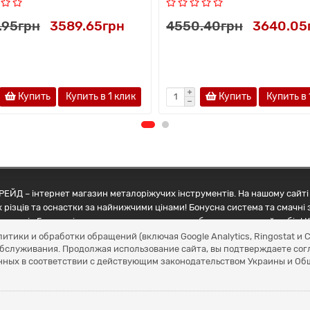
.95грн
3589.65грн
4550.40грн
3640.05
Купить
Купить в 1 клик
Купить
Купить в 
ЕЙД – інтернет магазин металоріжучих інструментів. На нашому сайті 
 різців та оснастки за найнижчими цінами! Бонусна система та смачні 
ртнерів Грамотні менеджери допоможуть зробити правильний вибір! К
литики и обработки обращений (включая Google Analytics, Ringostat 
обслуживания. Продолжая использование сайта, вы подтверждаете сог
нных в соответствии с действующим законодательством Украины и О