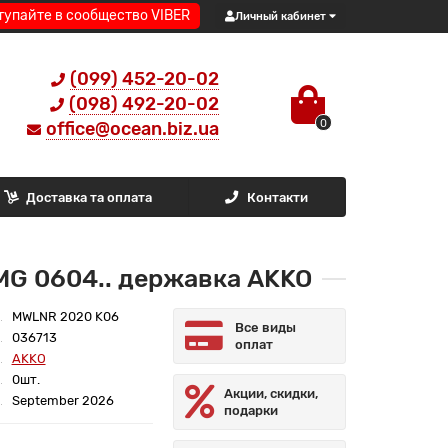
тупайте в сообщество VIBER
Личный кабинет
(099) 452-20-02
(098) 492-20-02
0
office@ocean.biz.ua
Доставка та оплата
Контакти
MG 0604.. державка AKKO
MWLNR 2020 K06
Все виды
036713
оплат
AKKO
0шт.
Акции, скидки,
September 2026
подарки