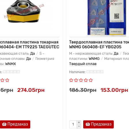
сплавная пластина токарная
Твердосплавная пластина то
060404-EM TT9225 TAEGUTEC
WNMG 060408-EF YBG205
жавеющая сталь:
Да
S -
M - нержавеющая сталь:
Да
Гео
очные сплавы:
Да
Геометрия
пластины:
WNMG
Материал пла
ны:
WNMX
Твердый сплав
95грн
274.05грн
186.30грн
153.00грн
Предзаказ
Предзаказ