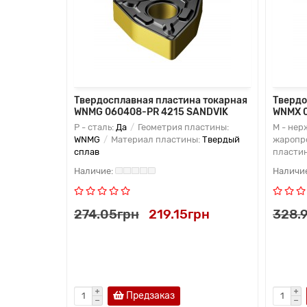
 токарная
Твердосплавная пластина токарная
Твердо
 KORLOY
WNMG 060408-PR 4215 SANDVIK
WNMX 
астины:
P - сталь:
Да
Геометрия пластины:
M - нер
:
Твердый
WNMG
Материал пластины:
Твердый
жаропр
сплав
пласти
рн
274.05грн
219.15грн
328.
Предзаказ