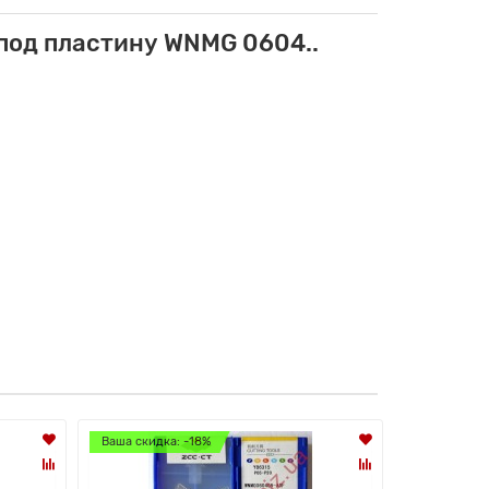
под пластину WNMG 0604..
Ваша скидка: -18%
Ваша скидк