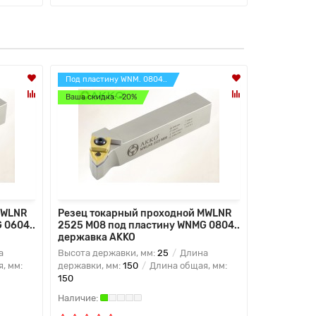
Под пластину WNM. 0804..
Под пласти
Ваша скидка: -20%
Ваша скидк
MWLNR
Резец токарный проходной MWLNR
Резец ток
 0604..
2525 M08 под пластину WNMG 0804..
2525 M08 
державка AKKO
державка
а
Высота державки, мм:
25
Длина
Высота дер
, мм:
державки, мм:
150
Длина общая, мм:
державки, 
150
150