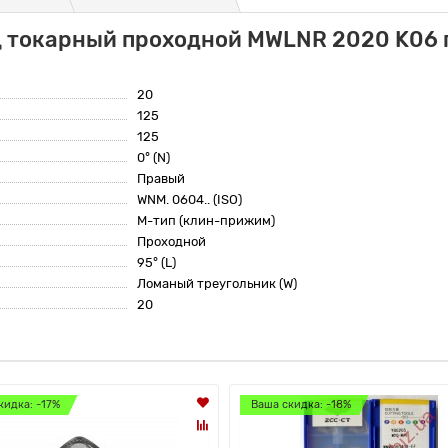
ц токарный проходной MWLNR 2020 K06 
20
125
125
0° (N)
Правый
WNM. 0604.. (ISO)
M-тип (клин-прижим)
Проходной
95° (L)
Ломаный треугольник (W)
20
кидка: -17%
Ваша скидка: -18%