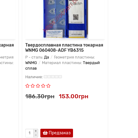
карная
Твердосплавная пластина токарная
Твердоспл
WNMG 060408-ADF YB6315
WNMG 0604
метрия
P - сталь:
Да
Геометрия пластины:
K - чугун:
Д
стины:
WNMG
Материал пластины:
Твердый
WNMG
Мат
сплав
сплав
186.30грн
153.00грн
274.05г
Предзаказ