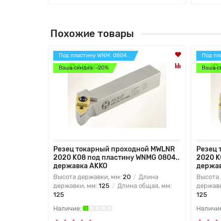
Похожие товары
Под пластину WNM. 0804..
Под пл
Ваша скидка: -20%
Ваша с
Резец токарный проходной MWLNR
Резец 
2020 K08 под пластину WNMG 0804..
2020 K
державка AKKO
держа
Высота державки, мм:
20
Длина
Высота 
державки, мм:
125
Длина общая, мм:
державк
125
125