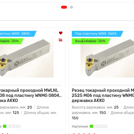
астину WNM. 0804..
Под пластину WNM. 0604..
кидка: -20%
Ваша скидка: -20%
токарный проходной MWLNL
Резец токарный проходной 
08 под пластину WNMG 0804..
2525 M06 под пластину WNMG
вка AKKO
державка AKKO
державки, мм:
20
Длина
Высота державки, мм:
25
Длин
и, мм:
125
Длина общая, мм:
державки, мм:
150
Длина общая
150