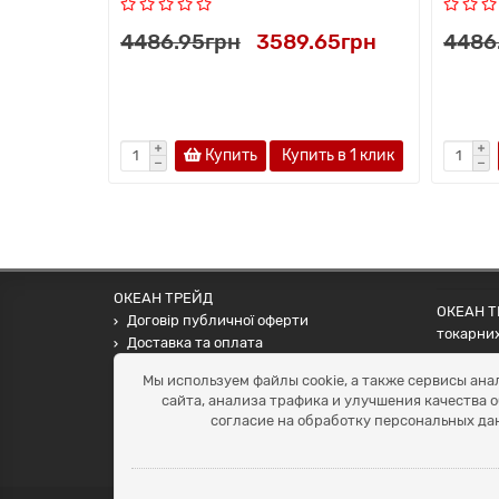
4486.95грн
3589.65грн
4486
Купить
Купить в 1 клик
ОКЕАН ТРЕЙД
ОКЕАН ТР
Договір публичної оферти
токарних
Доставка та оплата
наших па
Наші контакти
Мы используем файлы cookie, а также сервисы ана
Умови повернення
сайта, анализа трафика и улучшения качества 
+38 (099) 452-20-02
согласие на обработку персональных да
+38 (098) 492-20-02
office@ocean.biz.ua