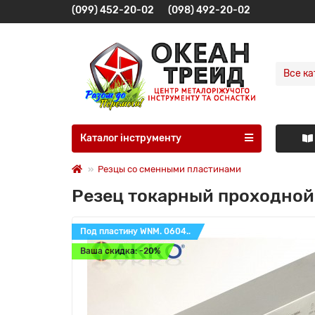
(099) 452-20-02
(098) 492-20-02
Все ка
Каталог інструменту
Резцы со сменными пластинами
Резец токарный проходной
Под пластину WNM. 0604..
Ваша скидка: -20%