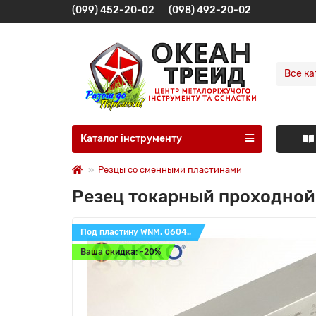
(099) 452-20-02
(098) 492-20-02
Все ка
Каталог інструменту
Резцы со сменными пластинами
Резец токарный проходной
Под пластину WNM. 0604..
Ваша скидка: -20%