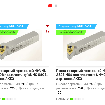
астину WNM. 0804..
Под пластину WNM. 0604..
кидка: -20%
Ваша скидка: -20%
токарный проходной MWLNL
Резец токарный проходной 
08 под пластину WNMG 0804..
2525 M06 под пластину WNMG
вка AKKO
державка AKKO
державки, мм:
20
Длина
Высота державки, мм:
25
Длин
и, мм:
125
Длина общая, мм:
державки, мм:
150
Длина общая
150