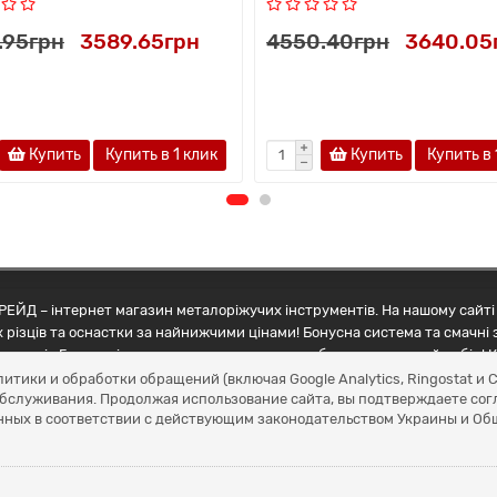
.95грн
3589.65грн
4550.40грн
3640.05
Купить
Купить в 1 клик
Купить
Купить в 
ЕЙД – інтернет магазин металоріжучих інструментів. На нашому сайті 
 різців та оснастки за найнижчими цінами! Бонусна система та смачні 
ртнерів Грамотні менеджери допоможуть зробити правильний вибір! К
литики и обработки обращений (включая Google Analytics, Ringostat 
обслуживания. Продолжая использование сайта, вы подтверждаете сог
нных в соответствии с действующим законодательством Украины и О