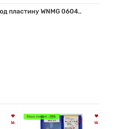
од пластину WNMG 0604..
Ваша скидка: -18%
Ваша скидк