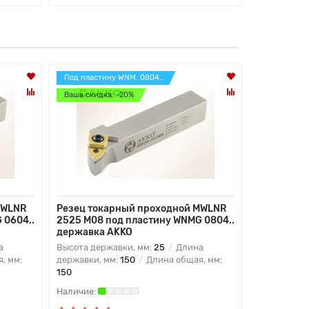
Под пластину WNM. 0804..
Под пласти
Ваша скидка: -20%
Ваша скидк
MWLNR
Резец токарный проходной MWLNR
Резец ток
 0604..
2525 M08 под пластину WNMG 0804..
2525 M08 
державка AKKO
державка
а
Высота державки, мм:
25
Длина
Высота дер
, мм:
державки, мм:
150
Длина общая, мм:
державки, 
150
150