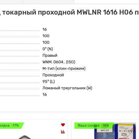
ц токарный проходной MWLNR 1616 H06 п
16
100
100
0° (N)
Правый
WNM. 0604.. (ISO)
M-тип (клин-прижим)
Проходной
95° (L)
Ломаный треугольник (W)
16
кидка: -17%
Ваша скидка: -18%