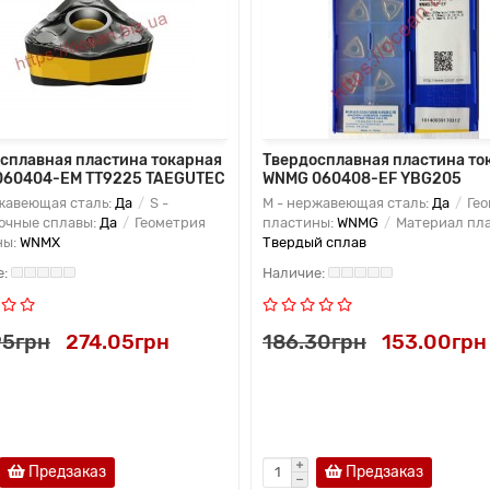
сплавная пластина токарная
Твердосплавная пластина то
060404-EM TT9225 TAEGUTEC
WNMG 060408-EF YBG205
жавеющая сталь:
Да
S -
M - нержавеющая сталь:
Да
Гео
очные сплавы:
Да
Геометрия
пластины:
WNMG
Материал пла
ны:
WNMX
Твердый сплав
95грн
274.05грн
186.30грн
153.00грн
Предзаказ
Предзаказ