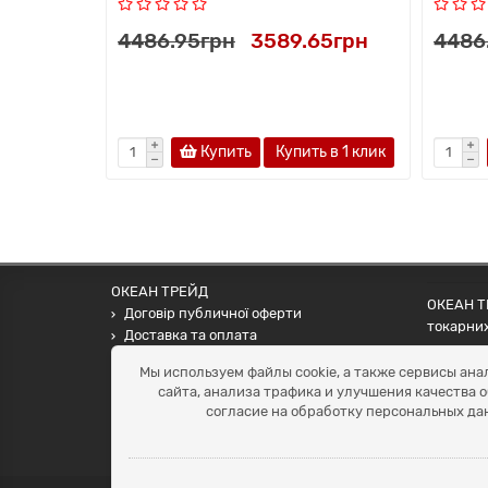
4486.95грн
3589.65грн
4486
Купить
Купить в 1 клик
ОКЕАН ТРЕЙД
ОКЕАН ТР
Договір публичної оферти
токарних
Доставка та оплата
наших па
Наші контакти
Мы используем файлы cookie, а также сервисы ана
Умови повернення
сайта, анализа трафика и улучшения качества 
+38 (099) 452-20-02
согласие на обработку персональных да
+38 (098) 492-20-02
office@ocean.biz.ua