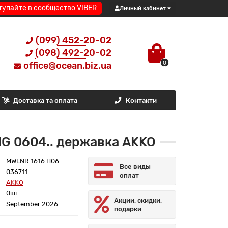
тупайте в сообщество VIBER
Личный кабинет
(099) 452-20-02
(098) 492-20-02
0
office@ocean.biz.ua
Доставка та оплата
Контакти
G 0604.. державка AKKO
MWLNR 1616 H06
Все виды
036711
оплат
AKKO
0шт.
Акции, скидки,
September 2026
подарки