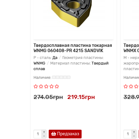
 токарная
Твердосплавная пластина токарная
Твердо
 KORLOY
WNMG 060408-PR 4215 SANDVIK
WNMX 
астины:
P - сталь:
Да
Геометрия пластины:
M - нер
:
Твердый
WNMG
Материал пластины:
Твердый
жаропр
сплав
пласти
рн
274.05грн
219.15грн
328.
Предзаказ