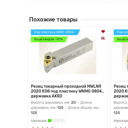
Похожие товары
Под пластину WNM. 0804..
Под пл
Ваша скидка: -20%
Ваша с
Резец токарный проходной MWLNR
Резец 
2020 K08 под пластину WNMG 0804..
2020 K
державка AKKO
держа
Высота державки, мм:
20
Длина
Высота 
державки, мм:
125
Длина общая, мм:
державк
125
125