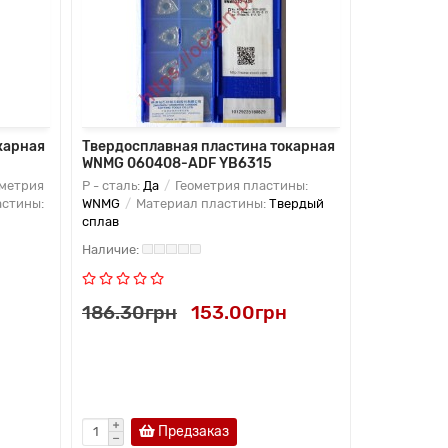
карная
Твердосплавная пластина токарная
Твердоспл
WNMG 060408-ADF YB6315
WNMG 0604
метрия
P - сталь:
Да
Геометрия пластины:
K - чугун:
Д
стины:
WNMG
Материал пластины:
Твердый
WNMG
Мат
сплав
сплав
186.30грн
153.00грн
274.05г
Предзаказ