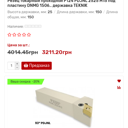
Резец токарный проходной P124 PDJNL 2525 M15 под
пластину DNMG 1506.. державка TEKNIK
Высота державки, мм:
25
Длина державки, мм:
150
Длина
общая, мм:
150
Цена за шт.:
4014.45грн
3211.20грн
Предзаказ
Ваша скидка: -20%