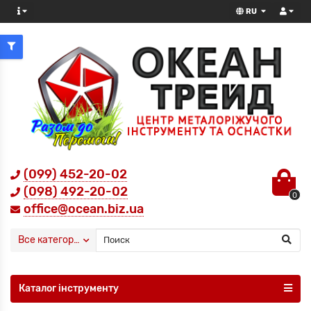
RU
(099) 452-20-02
(098) 492-20-02
0
office@ocean.biz.ua
Все категории
Каталог інструменту