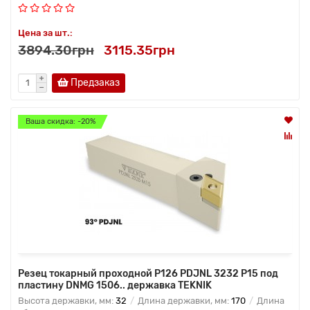
Цена за шт.:
3894.30грн
3115.35грн
Предзаказ
Ваша скидка: -20%
Резец токарный проходной P126 PDJNL 3232 P15 под
пластину DNMG 1506.. державка TEKNIK
Высота державки, мм:
32
Длина державки, мм:
170
Длина