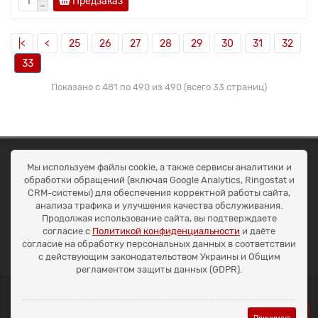
Предзаказ
|<
<
25
26
27
28
29
30
31
32
33
Показано с 481 по 490 из 490 (всего 33 страниц)
ОКЕАН ТРЕЙД
Мы используем файлы cookie, а также сервисы аналитики и
Договір публичної оферти
обработки обращений (включая Google Analytics, Ringostat и
Доставка та оплата
CRM-системы) для обеспечения корректной работы сайта,
Наші контакти
анализа трафика и улучшения качества обслуживания.
Умови повернення
Продолжая использование сайта, вы подтверждаете
+38 (099) 452-20-02
согласие с
Политикой конфиденциальности
и даёте
+38 (098) 492-20-02
согласие на обработку персональных данных в соответствии
office@ocean.biz.ua
с действующим законодательством Украины и Общим
регламентом защиты данных (GDPR).