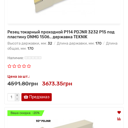
Резец токарный проходной P114 PDJNR 3232 P15 под
пластину DNMG 1506.. державка TEKNIK
Высота державки, мм:
32
Длина державки, мм:
170
Длина
общая, мм:
170
Цена за шт.:
4591.80грн
3673.35грн
Предзаказ
Ваша скидка: -20%