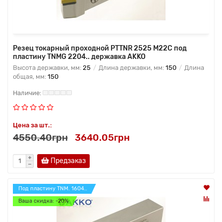
Резец токарный проходной PTTNR 2525 M22C под
пластину TNMG 2204.. державка AKKO
Высота державки, мм:
25
Длина державки, мм:
150
Длина
общая, мм:
150
Цена за шт.:
4550.40грн
3640.05грн
Предзаказ
Под пластину TNM. 1604..
Ваша скидка: -20%