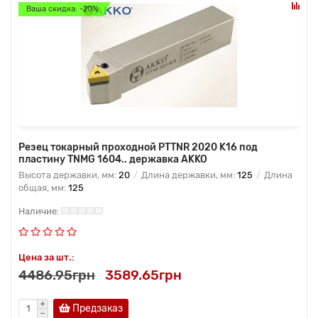
Ваша скидка: -20%
Резец токарный проходной PTTNR 2020 K16 под
пластину TNMG 1604.. державка AKKO
Высота державки, мм:
20
Длина державки, мм:
125
Длина
общая, мм:
125
Цена за шт.:
4486.95грн
3589.65грн
Предзаказ