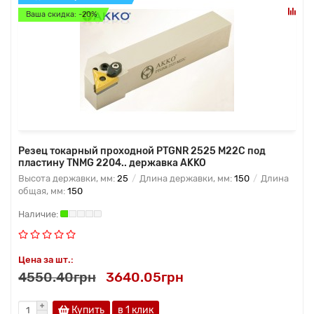
Ваша скидка: -20%
Резец токарный проходной PTGNR 2525 M22C под
пластину TNMG 2204.. державка AKKO
Высота державки, мм:
25
Длина державки, мм:
150
Длина
общая, мм:
150
Цена за шт.:
4550.40грн
3640.05грн
Купить
в 1 клик