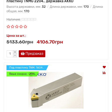
пластину TNMG 2204.. державка AKKO
Высота державки, мм:
32
Длина державки, мм:
170
Длина
общая, мм:
170
Цена за шт.:
5133.60грн
4106.70грн
Предзаказ
Под пластину TNM. 1604..
Ваша скидка: -20%