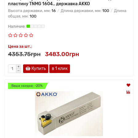
пластину TNMG 1604.. державка AKKO
Высота державки, мм:
16
Длина державки, мм:
100
Длина
общая, мм:
100
Цена за шт.:
4353.75грн
3483.00грн
Купить
в 1 клик
Ваша скидка: -20%