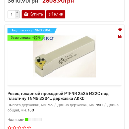
3510.90грн
2808.90грн
Купить
в 1 клик
Под пластину TNMG 2204..
Ваша скидка: -20%
Резец токарный проходной PTFNR 2525 M22C под
пластину TNMG 2204.. державка AKKO
Высота державки, мм:
25
Длина державки, мм:
150
Длина
общая, мм:
150