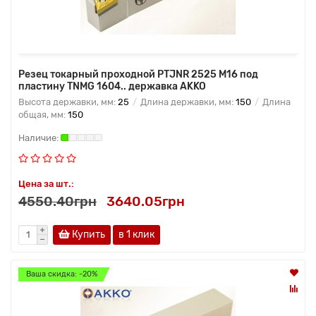
Резец токарный проходной PTJNR 2525 M16 под
пластину TNMG 1604.. державка AKKO
Высота державки, мм:
25
Длина державки, мм:
150
Длина
общая, мм:
150
Цена за шт.:
4550.40грн
3640.05грн
Купить
в 1 клик
Ваша скидка: -20%