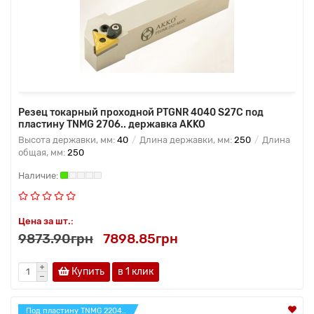
Резец токарный проходной PTGNR 4040 S27C под
пластину TNMG 2706.. державка AKKO
Высота державки, мм:
40
Длина державки, мм:
250
Длина
общая, мм:
250
Цена за шт.:
9873.90грн
7898.85грн
Купить
в 1 клик
Под пластину TNMG 2204..