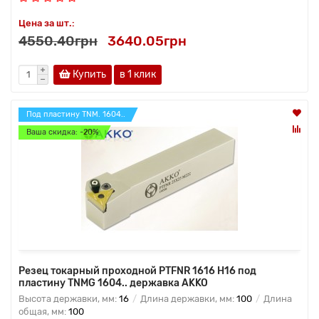
Цена за шт.:
4550.40грн
3640.05грн
Купить
в 1 клик
Под пластину TNM. 1604..
Ваша скидка: -20%
Резец токарный проходной PTFNR 1616 H16 под
пластину TNMG 1604.. державка AKKO
Высота державки, мм:
16
Длина державки, мм:
100
Длина
общая, мм:
100