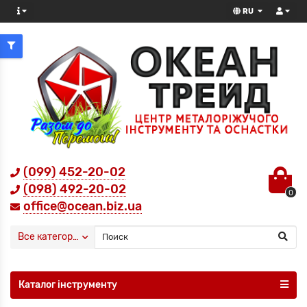
RU
(099) 452-20-02
(098) 492-20-02
0
office@ocean.biz.ua
Все категории
Каталог інструменту