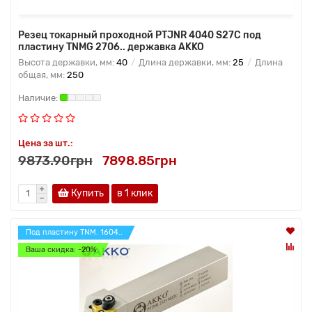
Резец токарный проходной PTJNR 4040 S27C под
пластину TNMG 2706.. державка AKKO
Высота державки, мм:
40
Длина державки, мм:
25
Длина
общая, мм:
250
Цена за шт.:
9873.90грн
7898.85грн
Купить
в 1 клик
Под пластину TNM. 1604..
Ваша скидка: -20%