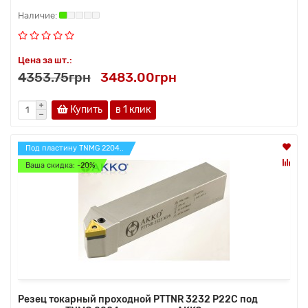
Цена за шт.:
4353.75грн
3483.00грн
Купить
в 1 клик
Под пластину TNMG 2204..
Ваша скидка: -20%
Резец токарный проходной PTTNR 3232 P22C под