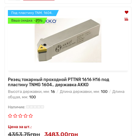
Под пластину TNM. 1604..
Ваша скидка: -20%
Резец токарный проходной PTTNR 1616 H16 под
пластину TNMG 1604.. державка AKKO
Высота державки, мм:
16
Длина державки, мм:
100
Длина
общая, мм:
100
Цена за шт.:
4353.75грн
3483.00грн