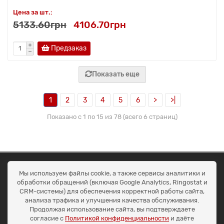
Цена за шт.:
5133.60грн
4106.70грн
Предзаказ
Показать еще
1
2
3
4
5
6
>
>|
Показано с 1 по 15 из 78 (всего 6 страниц)
ОКЕАН ТРЕЙД
Мы используем файлы cookie, а также сервисы аналитики и
Договір публичної оферти
обработки обращений (включая Google Analytics, Ringostat и
Доставка та оплата
CRM-системы) для обеспечения корректной работы сайта,
Наші контакти
анализа трафика и улучшения качества обслуживания.
Умови повернення
Продолжая использование сайта, вы подтверждаете
+38 (099) 452-20-02
согласие с
Политикой конфиденциальности
и даёте