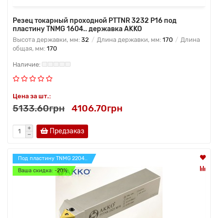
Резец токарный проходной PTTNR 3232 P16 под
пластину TNMG 1604.. державка AKKO
Высота державки, мм:
32
Длина державки, мм:
170
Длина
общая, мм:
170
Цена за шт.:
5133.60грн
4106.70грн
Предзаказ
Под пластину TNMG 2204..
Ваша скидка: -20%