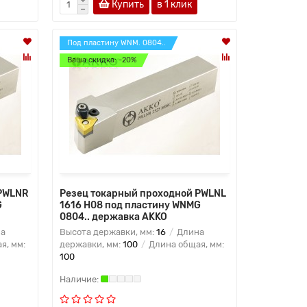
Купить
в 1 клик
Под пластину WNM. 0804..
Ваша скидка: -20%
 PWLNR
Резец токарный проходной PWLNL
G
1616 H08 под пластину WNMG
0804.. державка AKKO
а
Высота державки, мм:
16
Длина
я, мм:
державки, мм:
100
Длина общая, мм:
100