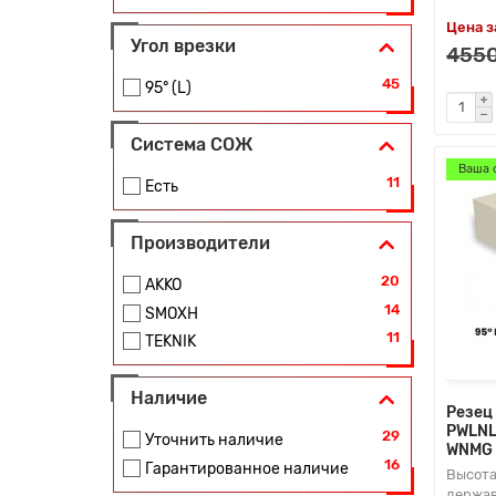
Цена з
Угол врезки
4550
45
95° (L)
Система СОЖ
Ваша 
11
Есть
Производители
20
AKKO
14
SMOXH
11
TEKNIK
Наличие
Резец
PWLNL
29
Уточнить наличие
WNMG 
16
Гарантированное наличие
Высота
держав