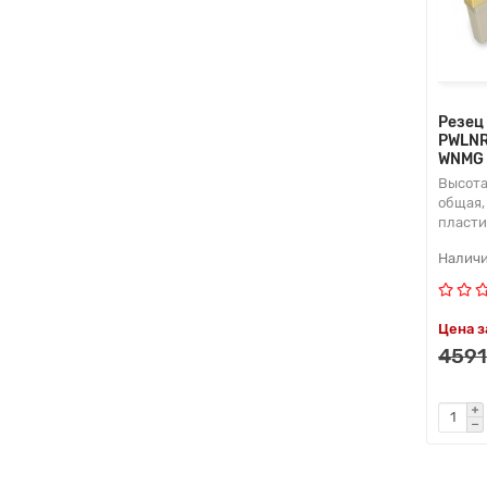
Резец
PWLNR
WNMG 
Высота
общая,
пласт
Цена з
4591