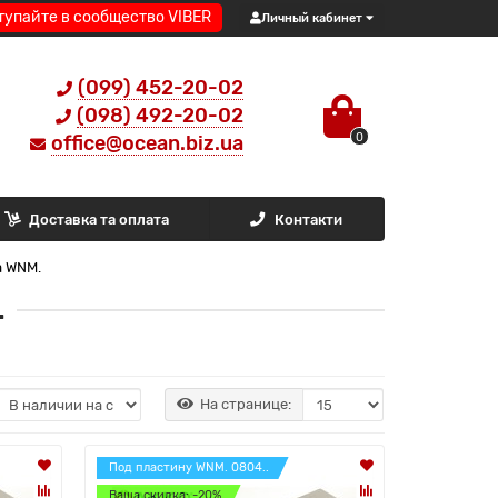
тупайте в сообщество VIBER
Личный кабинет
(099) 452-20-02
(098) 492-20-02
0
office@ocean.biz.ua
Доставка та оплата
Контакти
а WNM.
.
На странице:
Под пластину WNM. 0804..
Ваша скидка: -20%