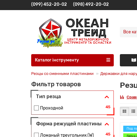
(099) 452-20-02
(098) 492-20-02
Все ка
Каталог інструменту
Резцы со сменными пластинами
Державки для нар
Резц
Фильтр товаров
Тип резца
Срав
45
Проходной
Форма режущей пластины
Под п
45
Ломаный треугольник (W)
Ваша 