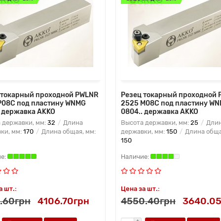
 токарный проходной PWLNR
Резец токарный проходной 
P08C под пластину WNMG
2525 M08C под пластину W
. державка AKKO
0804.. державка AKKO
 державки, мм:
32
Длина
Высота державки, мм:
25
Дли
ки, мм:
170
Длина общая, мм:
державки, мм:
150
Длина обща
150
а шт.:
Цена за шт.:
.60грн
4106.70грн
4550.40грн
3640.05