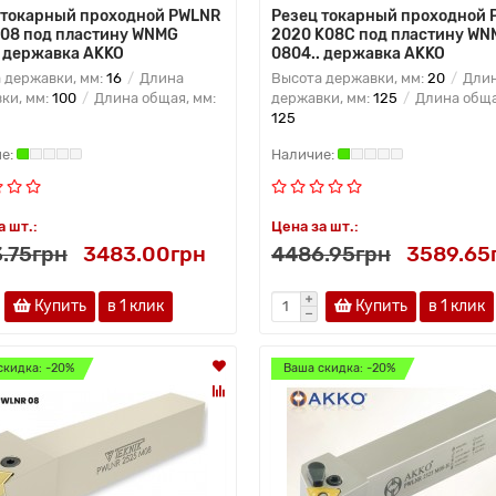
 токарный проходной PWLNR
Резец токарный проходной 
H08 под пластину WNMG
2020 K08C под пластину WN
. державка AKKO
0804.. державка AKKO
 державки, мм:
16
Длина
Высота державки, мм:
20
Дли
ки, мм:
100
Длина общая, мм:
державки, мм:
125
Длина обща
125
а шт.:
Цена за шт.:
.75грн
3483.00грн
4486.95грн
3589.65
Купить
в 1 клик
Купить
в 1 клик
скидка: -20%
Ваша скидка: -20%