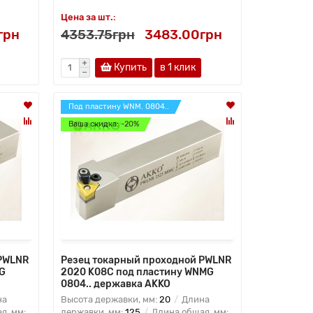
Цена за шт.:
грн
4353.75грн
3483.00грн
Купить
в 1 клик
Под пластину WNM. 0804..
Ваша скидка: -20%
 PWLNR
Резец токарный проходной PWLNR
G
2020 K08C под пластину WNMG
0804.. державка AKKO
на
Высота державки, мм:
20
Длина
я, мм:
державки, мм:
125
Длина общая, мм: