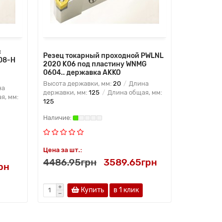
с
Резец токарный проходной PWLNL
08-H
2020 K06 под пластину WNMG
0604.. державка AKKO
Высота державки, мм:
20
Длина
на
державки, мм:
125
Длина общая, мм:
я, мм:
125
Цена за шт.:
4486.95грн
3589.65грн
рн
Купить
в 1 клик