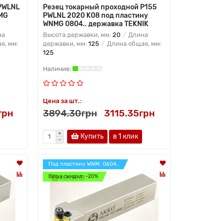
PWLNL
Резец токарный проходной P155
MG
PWLNL 2020 K08 под пластину
WNMG 0804.. державка TEKNIK
на
Высота державки, мм:
20
Длина
я, мм:
державки, мм:
125
Длина общая, мм:
125
Цена за шт.:
грн
3894.30грн
3115.35грн
Купить
в 1 клик
Под пластину WNM. 0604..
Ваша скидка: -20%