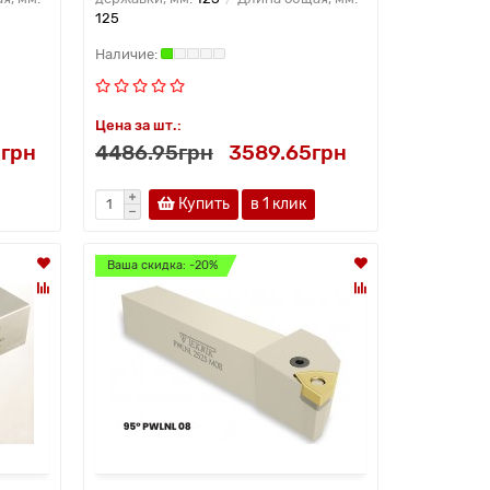
125
Цена за шт.:
грн
4486.95грн
3589.65грн
Купить
в 1 клик
Ваша скидка: -20%