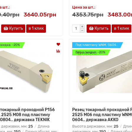
а шт.:
Цена за шт.:
.40грн
3640.05грн
4353.75грн
3483.00
Купить
в 1 клик
Купить
в 1 клик
скидка: -20%
Под пластину WNM. 0604..
Ваша скидка: -20%
 токарный проходной P156
Резец токарный проходной
 2525 M08 под пластину
2525 M06 под пластину WNM
0804.. державка TEKNIK
0604.. державка AKKO
 державки, мм:
25
Длина
Высота державки, мм:
25
Дли
ки, мм:
150
Длина общая, мм:
державки, мм:
150
Длина обща