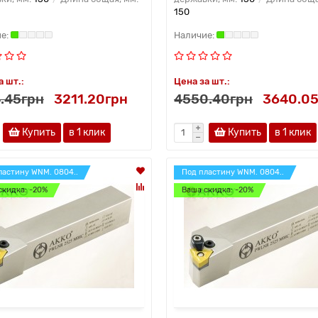
150
а шт.:
Цена за шт.:
.45грн
3211.20грн
4550.40грн
3640.05
Купить
в 1 клик
Купить
в 1 клик
ластину WNM. 0804..
Под пластину WNM. 0804..
скидка: -20%
Ваша скидка: -20%