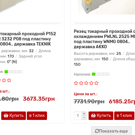
Резец токарный проходной 
 токарный проходной P152
охлаждением PWLNL 2525 M
 3232 P08 под пластину
под пластину WNMG 0804..
0804.. державка TEKNIK
державка AKKO
 державки, мм:
32
Длина
Высота державки, мм:
25
Дли
 мм:
170
Задний угол
державки, мм:
150
Длина обща
ины:
0° (N)
150
а шт.:
Цена за шт.:
.80грн
3673.35грн
7731.90грн
6185.25г
Купить
в 1 клик
Купить
в 1 клик
Показать еще