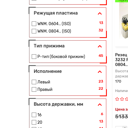
Режущая пластина
13
WNM. 0604.. (ISO)
32
WNM. 0804.. (ISO)
Тип прижима
Резец
45
P-тип (боковой прижим)
3232 
0804.
Исполнение
Высота
держав
23
170
Левый
22
Правый
Высота державки, мм
Цена з
6
16
5133
13
20