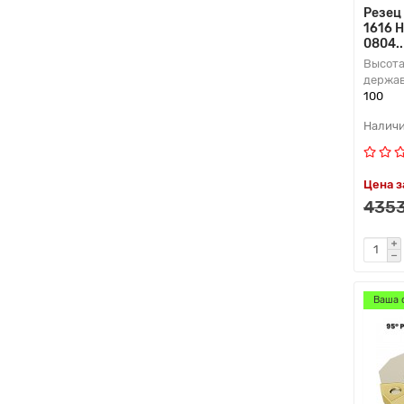
Резец
1616 
0804.
Высота
держав
100
Цена з
4353
Ваша 