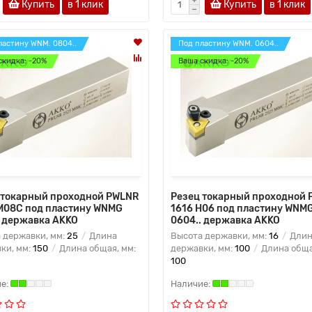
Купить
в 1 клик
Купить
в 1 клик
ластину WNM. 0804..
Под пластину WNM. 0604..
скидка: -20%
Ваша скидка: -20%
 токарный проходной PWLNR
Резец токарный проходной
M08C под пластину WNMG
1616 H06 под пластину WNM
. державка AKKO
0604.. державка AKKO
 державки, мм:
25
Длина
Высота державки, мм:
16
Длин
ки, мм:
150
Длина общая, мм:
державки, мм:
100
Длина обща
100