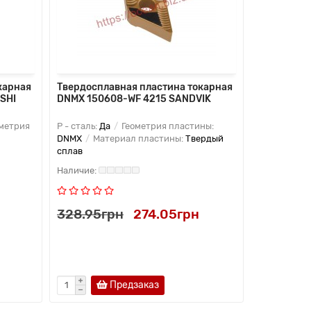
карная
Твердосплавная пластина токарная
Твердоспл
SHI
DNMX 150608-WF 4215 SANDVIK
DNMG 1506
метрия
P - сталь:
Да
Геометрия пластины:
P - сталь:
Д
DNMX
Материал пластины:
Твердый
DNMG
Мат
сплав
сплав
328.95грн
274.05грн
328.95г
Предзаказ