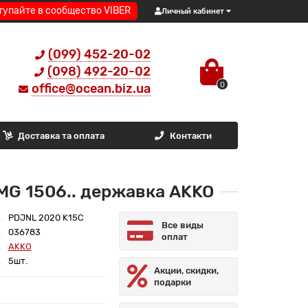
тупайте в сообщество VIBER
Личный кабинет
(099) 452-20-02
(098) 492-20-02
0
office@ocean.biz.ua
Доставка та оплата
Контакти
MG 1506.. державка AKKO
PDJNL 2020 K15C
Все виды
036783
оплат
AKKO
5шт.
Акции, скидки,
подарки