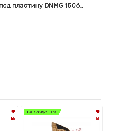
под пластину DNMG 1506..
Ваша скидка: -17%
Ваша скидка