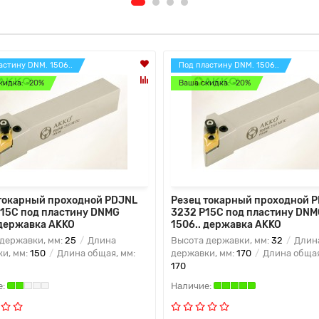
астину DNM. 1506..
Под пластину DNM. 1506..
кидка: -20%
Ваша скидка: -20%
токарный проходной PDJNL
Резец токарный проходной 
15C под пластину DNMG
3232 P15C под пластину DNM
 державка AKKO
1506.. державка AKKO
державки, мм:
25
Длина
Высота державки, мм:
32
Длин
и, мм:
150
Длина общая, мм:
державки, мм:
170
Длина общая
170