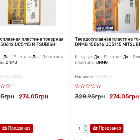
сплавная пластина токарная
Твердосплавная пластина то
50612 UC5115 MITSUBISHI
DNMG 150616 UC5115 MITSUBI
н:
Да
P - сталь:
Да
Геометрия
K - чугун:
Да
P - сталь:
Да
Гео
ны:
DNMG
пластины:
DNMG
95грн
274.05грн
328.95грн
274.05грн
Предзаказ
Предзаказ