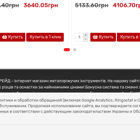
.40грн
3640.05грн
5133.60грн
4106.70г
Купить
Купить в 1 клик
Купить
Купить в 
ЕЙД – інтернет магазин металоріжучих інструментів. На нашому сайті 
 різців та оснастки за найнижчими цінами! Бонусна система та смачні 
ртнерів Грамотні менеджери допоможуть зробити правильний вибір! К
литики и обработки обращений (включая Google Analytics, Ringostat 
обслуживания. Продолжая использование сайта, вы подтверждаете сог
нных в соответствии с действующим законодательством Украины и О