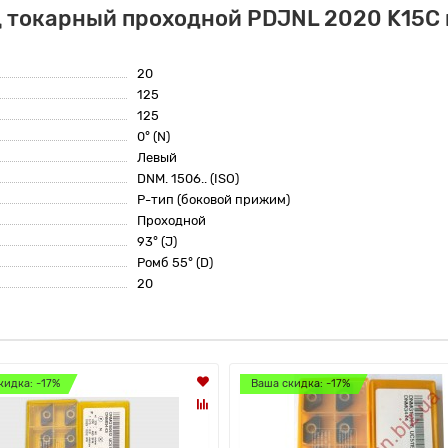
 токарный проходной PDJNL 2020 K15C 
20
125
125
0° (N)
Левый
DNM. 1506.. (ISO)
P-тип (боковой прижим)
Проходной
93° (J)
Ромб 55° (D)
20
кидка: -17%
Ваша скидка: -17%