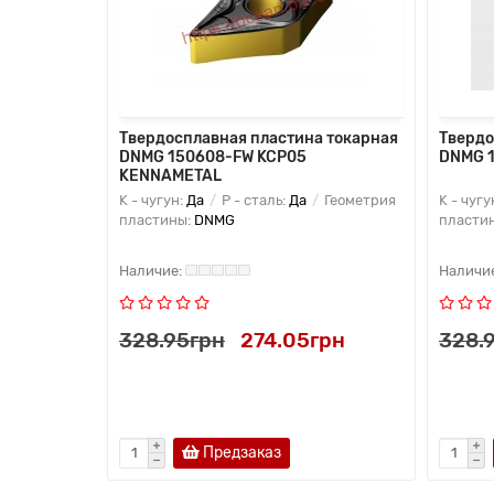
 токарная
Твердосплавная пластина токарная
Твердо
DNMG 150608-FW KCP05
DNMG 1
KENNAMETAL
P - сталь:
K - чугун:
Да
P - сталь:
Да
Геометрия
K - чугу
NMG
пластины:
DNMG
пласти
грн
328.95грн
274.05грн
328.
Предзаказ