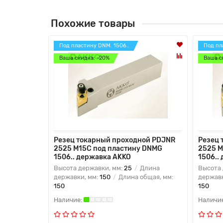
Похожие товары
Под пластину DNM. 1506..
Под пл
Ваша скидка: -20%
Ваша с
Резец токарный проходной PDJNR
Резец 
2525 M15C под пластину DNMG
2525 M
1506.. державка AKKO
1506..
Высота державки, мм:
25
Длина
Высота 
державки, мм:
150
Длина общая, мм:
державк
150
150