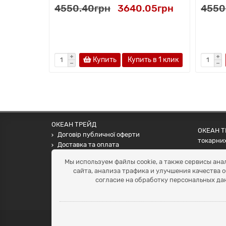
4550.40грн
3640.05грн
4550
Купить
Купить в 1 клик
ОКЕАН ТРЕЙД
ОКЕАН ТР
Договір публичної оферти
токарних
Доставка та оплата
наших па
Наші контакти
Мы используем файлы cookie, а также сервисы ана
Умови повернення
сайта, анализа трафика и улучшения качества 
+38 (099) 452-20-02
согласие на обработку персональных да
+38 (098) 492-20-02
office@ocean.biz.ua