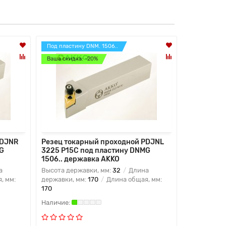
Под пластину DNM. 1506..
Под пластин
Ваша скидка: -20%
Ваша скидк
PDJNR
Резец токарный проходной PDJNL
Резец ток
G
3225 P15C под пластину DNMG
4040 S15C
1506.. державка AKKO
1506.. де
а
Высота державки, мм:
32
Длина
Высота дер
, мм:
державки, мм:
170
Длина общая, мм:
державки, 
170
250