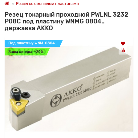
Резцы со сменными пластинами
Резец токарный проходной PWLNL 3232
P08C под пластину WNMG 0804..
державка AKKO
Под пластину WNM. 0804..
Ваша скидка: -20%