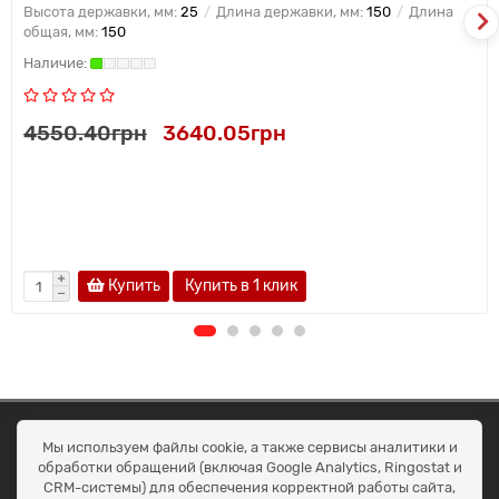
Высота державки, мм:
25
Длина державки, мм:
150
Длина
общая, мм:
150
4550.40грн
3640.05грн
Купить
Купить в 1 клик
ОКЕАН ТРЕЙД
Мы используем файлы cookie, а также сервисы аналитики и
Договір публичної оферти
обработки обращений (включая Google Analytics, Ringostat и
Доставка та оплата
CRM-системы) для обеспечения корректной работы сайта,
Наші контакти