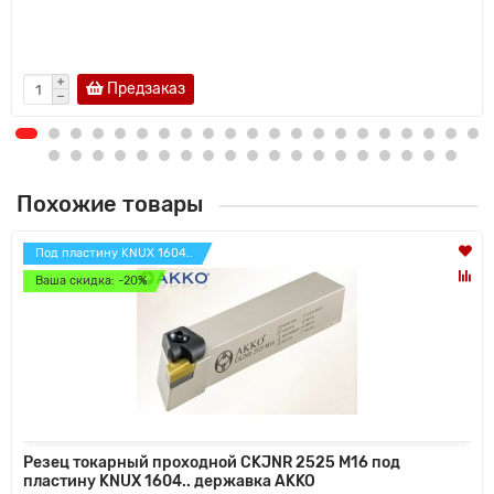
Предзаказ
Похожие товары
Под пластину KNUX 1604..
Ваша скидка: -20%
Резец токарный проходной CKJNR 2525 M16 под
пластину KNUX 1604.. державка AKKO