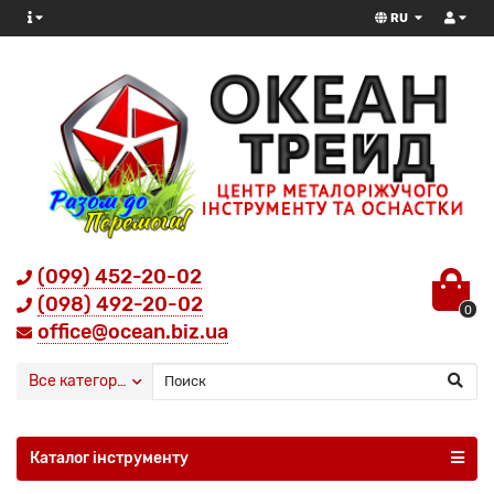
RU
(099) 452-20-02
(098) 492-20-02
0
office@ocean.biz.ua
Все категории
Каталог інструменту