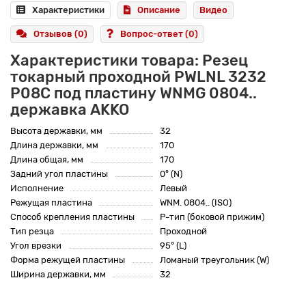
Характеристики
Описание
Видео
Отзывов (0)
Вопрос-ответ
(0)
Характеристики товара: Резец
токарный проходной PWLNL 3232
P08C под пластину WNMG 0804..
державка AKKO
Высота державки, мм
32
Длина державки, мм
170
Длина общая, мм
170
Задний угол пластины
0° (N)
Исполнение
Левый
Режущая пластина
WNM. 0804.. (ISO)
Способ крепления пластины
P-тип (боковой прижим)
Тип резца
Проходной
Угол врезки
95° (L)
Форма режущей пластины
Ломаный треугольник (W)
Ширина державки, мм
32