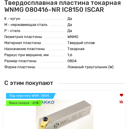
Твердосплавная пластина токарная
WNMG 080416-NR IC8150 ISCAR
K - чугун
Да
M - нержавеющая сталь
Да
P - сталь
Да
Геометрия пластины
WNMG
Материал пластины
Твердый сплав
Назначение пластины
Токарная
Радиус при вершине, мм
1,6
Размер пластины
0804
Форма пластины
Ломаный треугольник (W)
С этим покупают
Под пластину WNM. 0804..
Ваша скидка: -20%