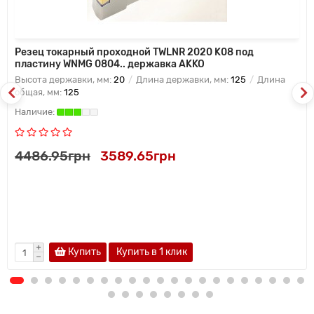
Резец токарный проходной TWLNR 2020 K08 под
пластину WNMG 0804.. державка AKKO
Высота державки, мм:
20
Длина державки, мм:
125
Длина
общая, мм:
125
4486.95грн
3589.65грн
Купить
Купить в 1 клик