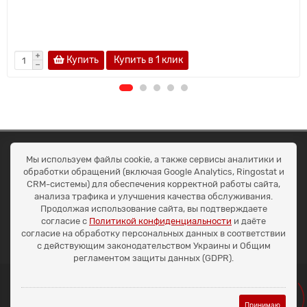
Купить
Купить в 1 клик
ОКЕАН ТРЕЙД
Мы используем файлы cookie, а также сервисы аналитики и
Договір публичної оферти
обработки обращений (включая Google Analytics, Ringostat и
Доставка та оплата
CRM-системы) для обеспечения корректной работы сайта,
Наші контакти
анализа трафика и улучшения качества обслуживания.
Умови повернення
Продолжая использование сайта, вы подтверждаете
+38 (099) 452-20-02
согласие с
Политикой конфиденциальности
и даёте
+38 (098) 492-20-02
согласие на обработку персональных данных в соответствии
office@ocean.biz.ua
с действующим законодательством Украины и Общим
регламентом защиты данных (GDPR).
Принимаю