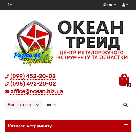
RU
(099) 452-20-02
(098) 492-20-02
0
office@ocean.biz.ua
Все категории
Каталог інструменту