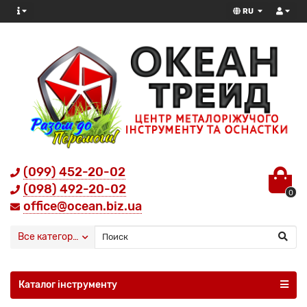
RU
(099) 452-20-02
(098) 492-20-02
0
office@ocean.biz.ua
Все категории
Каталог інструменту