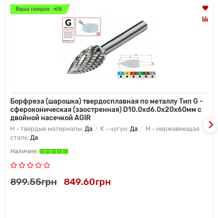
Ваша скидка: -6%
Борфреза (шарошка) твердосплавная по металлу Тип G -
сфероконическая (заостренная) D10.0xd6.0x20x60мм c
двойной насечкой AGIR
H - твердые материалы:
Да
K - чугун:
Да
M - нержавеющая
сталь:
Да
899.55грн
849.60грн