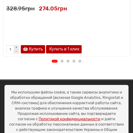
328.95грн
274.05грн
Купить
Купить в 1 клик
ОКЕАН ТРЕЙД
Мы используем файлы cookie, а также сервисы аналитики и
Договір публичної оферти
обработки обращений (включая Google Analytics, Ringostat и
Доставка та оплата
CRM-системы) для обеспечения корректной работы сайта,
Наші контакти
анализа трафика и улучшения качества обслуживания.
Умови повернення
Продолжая использование сайта, вы подтверждаете
+38 (099) 452-20-02
согласие с
Политикой конфиденциальности
и даёте
+38 (098) 492-20-02
согласие на обработку персональных данных в соответствии
office@ocean.biz.ua
с действующим законодательством Украины и Общим