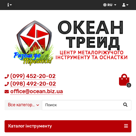
RU
(099) 452-20-02
(098) 492-20-02
0
office@ocean.biz.ua
Все категории
Каталог інструменту