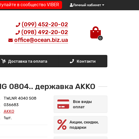
тупайте в сообщество VIBER
Личный кабинет
(099) 452-20-02
(098) 492-20-02
0
office@ocean.biz.ua
Доставка та оплата
Контакти
G 0804.. державка AKKO
TWLNR 4040 S08
Все виды
036683
оплат
AKKO
1шт.
Акции, скидки,
подарки