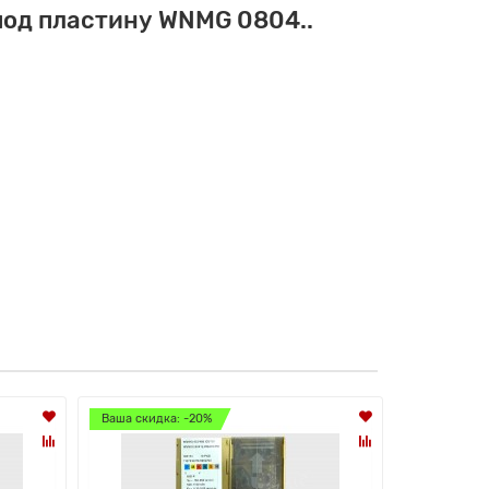
под пластину WNMG 0804..
Ваша скидка: -20%
Ваша скидк