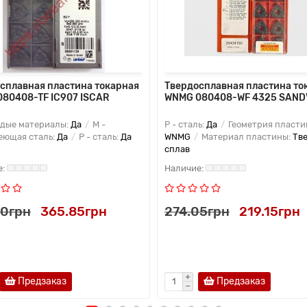
сплавная пластина токарная
Твердосплавная пластина то
80408-TF IC907 ISCAR
WNMG 080408-WF 4325 SAND
рдые материалы:
Да
M -
P - сталь:
Да
Геометрия пласти
еющая сталь:
Да
P - сталь:
Да
WNMG
Материал пластины:
Тв
сплав
50грн
365.85грн
274.05грн
219.15грн
Предзаказ
Предзаказ