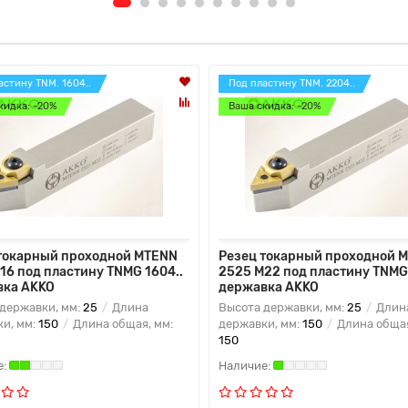
астину TNM. 1604..
Под пластину TNM. 2204..
кидка: -20%
Ваша скидка: -20%
токарный проходной MTENN
Резец токарный проходной 
16 под пластину TNMG 1604..
2525 M22 под пластину TNMG
вка AKKO
державка AKKO
державки, мм:
25
Длина
Высота державки, мм:
25
Длин
и, мм:
150
Длина общая, мм:
державки, мм:
150
Длина общая
150