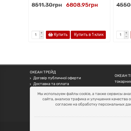
8511.30грн
6808.95грн
4550
Купить
Купить в 1 клик
ОКЕАН ТРЕЙД
ОКЕАН ТР
Договір публичної оферти
токарних
Доставка та оплата
наших па
Наші контакти
Мы используем файлы cookie, а также сервисы ана
Умови повернення
сайта, анализа трафика и улучшения качества 
+38 (099) 452-20-02
согласие на обработку персональных да
+38 (098) 492-20-02
office@ocean.biz.ua