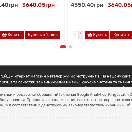
.40грн
3640.05грн
4550.40грн
3640.05
Купить
Купить в 1 клик
Купить
Купить в 
ЕЙД – інтернет магазин металоріжучих інструментів. На нашому сайті 
 різців та оснастки за найнижчими цінами! Бонусна система та смачні 
ртнерів Грамотні менеджери допоможуть зробити правильний вибір! К
литики и обработки обращений (включая Google Analytics, Ringostat 
обслуживания. Продолжая использование сайта, вы подтверждаете сог
нных в соответствии с действующим законодательством Украины и О