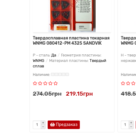
 токарная
Твердосплавная пластина токарная
Твердо
5 VORGEN
WNMG 080412-PM 4325 SANDVIK
WNMG 0
S -
P - сталь:
Да
Геометрия пластины:
H - тве
WNMG
Материал пластины:
Твердый
нержав
сплав
рн
274.05грн
219.15грн
418.
Предзаказ