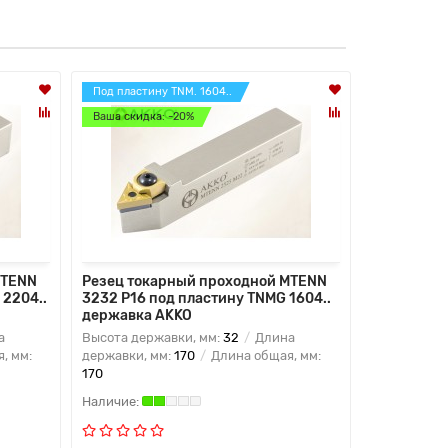
Под пластину TNM. 1604..
Под пластин
Ваша скидка: -20%
Ваша скидк
MTENN
Резец токарный проходной MTENN
Резец ток
 2204..
3232 P16 под пластину TNMG 1604..
3232 P22 
державка AKKO
державка
а
Высота державки, мм:
32
Длина
Высота дер
, мм:
державки, мм:
170
Длина общая, мм:
державки, 
170
170