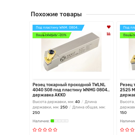
Похожие товары
Под пластину WNM. 0804..
Под пл
Ваша скидка: -20%
Ваша с
Резец токарный проходной TWLNL
Резец 
4040 S08 под пластину WNMG 0804..
2525 M
державка AKKO
держа
Высота державки, мм:
40
Длина
Высота 
державки, мм:
250
Длина общая, мм:
державк
250
150