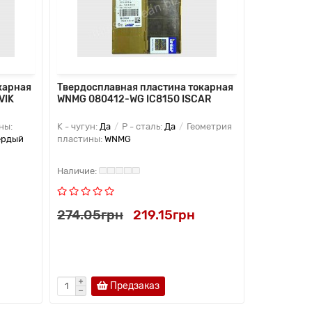
карная
Твердосплавная пластина токарная
Твердоспл
VIK
WNMG 080412-WG IC8150 ISCAR
WNMG 0804
ны:
K - чугун:
Да
P - сталь:
Да
Геометрия
K - чугун:
Д
ердый
пластины:
WNMG
Да
P - ста
274.05грн
219.15грн
274.05г
Предзаказ