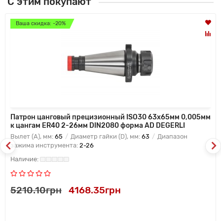
С этим покупают
Ваша скидка: -20%
Патрон цанговый прецизионный ISO30 63x65мм 0,005мм
к цангам ER40 2-26мм DIN2080 форма AD DEGERLI
Вылет (A), мм:
65
Диаметр гайки (D), мм:
63
Диапазон
зажима инструмента:
2-26
5210.10грн
4168.35грн