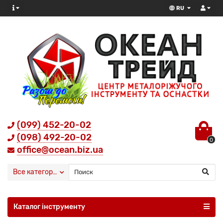
RU
(099) 452-20-02
(098) 492-20-02
0
office@ocean.biz.ua
Все категории
Каталог інструменту