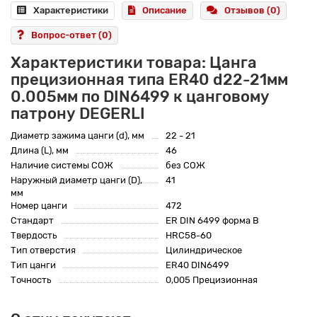
Характеристики
Описание
Отзывов (0)
Вопрос-ответ
(0)
Характеристики товара: Цанга
прецизионная типа ER40 d22-21мм
0.005мм по DIN6499 к цанговому
патрону DEGERLI
Диаметр зажима цанги (d), мм
22 - 21
Длина (L), мм
46
Наличие системы СОЖ
без СОЖ
Наружный диаметр цанги (D),
41
мм
Номер цанги
472
Стандарт
ER DIN 6499 форма B
Твердость
HRC58-60
Тип отверстия
Цилиндрическое
Тип цанги
ER40 DIN6499
Точность
0,005 Прецизионная