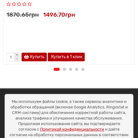
1870.65грн
1496.70грн
Купить
Купить в 1 клик
ОКЕАН ТРЕЙД
Мы используем файлы cookie, а также сервисы аналитики и
Договір публичної оферти
обработки обращений (включая Google Analytics, Ringostat и
Доставка та оплата
CRM-системы) для обеспечения корректной работы сайта,
Наші контакти
анализа трафика и улучшения качества обслуживания.
Умови повернення
Продолжая использование сайта, вы подтверждаете
+38 (099) 452-20-02
согласие с
Политикой конфиденциальности
и даёте
+38 (098) 492-20-02
согласие на обработку персональных данных в соответствии