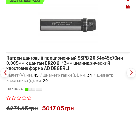
Ваша скидка: -20%
Патрон цанговый прецизионный SSPB 20 34x45x70мм
0,005мм к цангам ER20 2-13мм цилиндрический
хвостовик форма AD DEGERLI
Вылет (A), мм:
45
Диаметр гайки (D), мм:
34
Диаметр
хвостовика (d), мм:
20
6271.65грн
5017.05грн