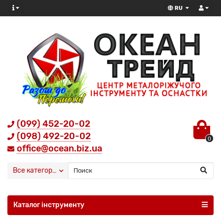
RU
(099) 452-20-02
(098) 492-20-02
0
office@ocean.biz.ua
Все категории
Каталог інструменту