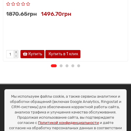
1870.65грн
1496.70грн
Купить
Купить в 1 клик
ОКЕАН ТРЕЙД
Мы используем файлы cookie, а также сервисы аналитики и
Договір публичної оферти
обработки обращений (включая Google Analytics, Ringostat и
Доставка та оплата
CRM-системы) для обеспечения корректной работы сайта,
Наші контакти
анализа трафика и улучшения качества обслуживания.
Умови повернення
Продолжая использование сайта, вы подтверждаете
+38 (099) 452-20-02
согласие с
Политикой конфиденциальности
и даёте
+38 (098) 492-20-02
согласие на обработку персональных данных в соответствии