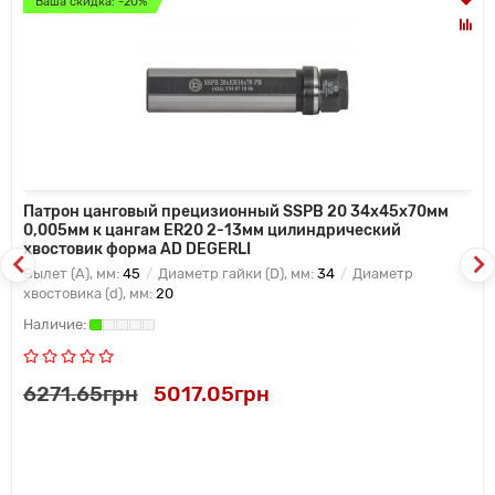
Ваша скидка: -20%
Патрон цанговый прецизионный SSPB 20 34x45x70мм
0,005мм к цангам ER20 2-13мм цилиндрический
хвостовик форма AD DEGERLI
Вылет (A), мм:
45
Диаметр гайки (D), мм:
34
Диаметр
хвостовика (d), мм:
20
6271.65грн
5017.05грн