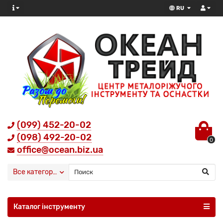
RU
(099) 452-20-02
(098) 492-20-02
0
office@ocean.biz.ua
Все категории
Каталог інструменту