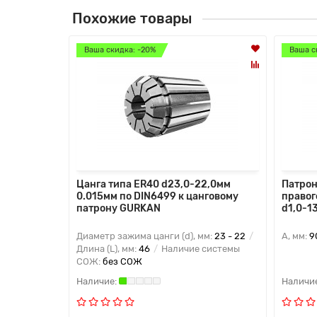
Похожие товары
Ваша скидка: -20%
Ваша с
Цанга типа ER40 d23,0-22,0мм
Патрон
0.015мм по DIN6499 к цанговому
правог
патрону GURKAN
d1,0-1
Диаметр зажима цанги (d), мм:
23 - 22
A, мм:
9
Длина (L), мм:
46
Наличие системы
СОЖ:
без СОЖ