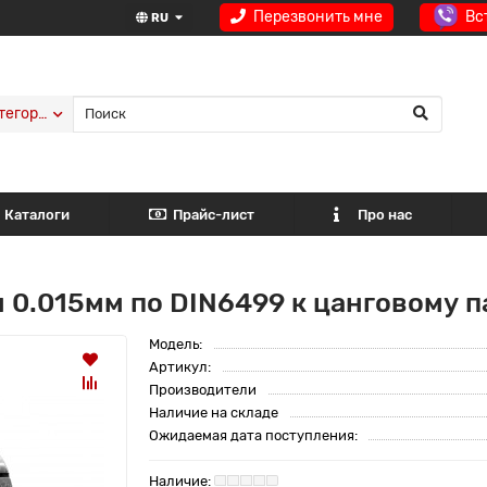
Перезвонить мне
Вс
RU
тегории
Каталоги
Прайс-лист
Про нас
м 0.015мм по DIN6499 к цанговому
Модель:
Артикул:
Производители
Наличие на складе
Ожидаемая дата поступления: