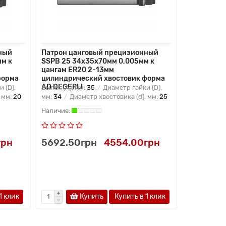
ный
Патрон цанговый прецизионный
Патрон ца
м к
SSPB 25 34x35x70мм 0,005мм к
SSPB 25 3
цангам ER20 2-13мм
цангам ER
форма
цилиндрический хвостовик форма
цилиндрич
AD DEGERLI
AD DEGERL
 (D),
Вылет (A), мм:
35
Диаметр гайки (D),
Вылет (A), 
 мм:
20
мм:
34
Диаметр хвостовика (d), мм:
25
мм:
34
Диа
грн
5692.50грн
4554.00грн
6947.10
1 клик
Купить
Купить в 1 клик