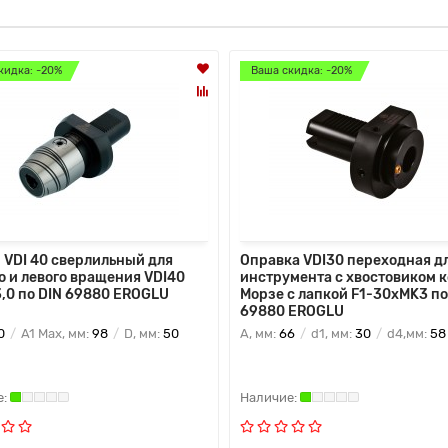
кидка: -20%
Ваша скидка: -20%
 VDI 40 сверлильный для
Оправка VDI30 переходная д
о и левого вращения VDI40
инструмента с хвостовиком 
3,0 по DIN 69880 EROGLU
Морзе с лапкой F1-30хMK3 по
69880 EROGLU
0
A1 Max, мм:
98
D, мм:
50
A, мм:
66
d1, мм:
30
d4,мм:
58