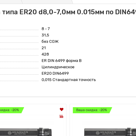
 типа ER20 d8,0-7,0мм 0.015мм по DIN64
8 - 7
31,5
без СОЖ
21
428
ER DIN 6499 форма B
Цилиндрическое
ER20 DIN6499
0,015 Стандартная точность
кидка: -20%
Ваша скидка: -20%