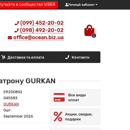
тупайте в сообщество VIBER
Личный кабинет
(099) 452-20-02
(098) 492-20-02
0
office@ocean.biz.ua
Доставка та оплата
Контакти
 патрону GURKAN
ER200802
Все виды
045583
оплат
GURKAN
0шт.
Акции, скидки,
September 2026
подарки