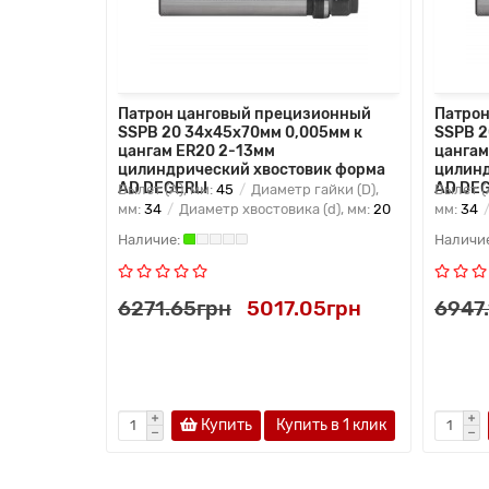
зионный
Патрон цанговый прецизионный
Патрон
005мм к
SSPB 20 34x45x70мм 0,005мм к
SSPB 2
цангам ER20 2-13мм
цангам
ик форма
цилиндрический хвостовик форма
цилинд
AD DEGERLI
AD DEG
айки (D),
Вылет (A), мм:
45
Диаметр гайки (D),
Вылет (
(d), мм:
25
мм:
34
Диаметр хвостовика (d), мм:
20
мм:
34
0грн
6271.65грн
5017.05грн
6947
ь в 1 клик
Купить
Купить в 1 клик