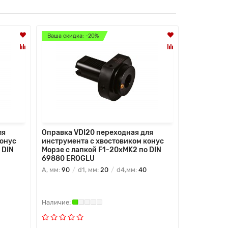
Ваша скидка: -20%
Ваша скидк
ля
Оправка VDI20 переходная для
Оправка V
конус
инструмента с хвостовиком конус
инструмен
 DIN
Морзе с лапкой F1-20хMK2 по DIN
Морзе с ла
69880 EROGLU
69880 ER
A, мм:
90
d1, мм:
20
d4,мм:
40
A, мм:
23
d