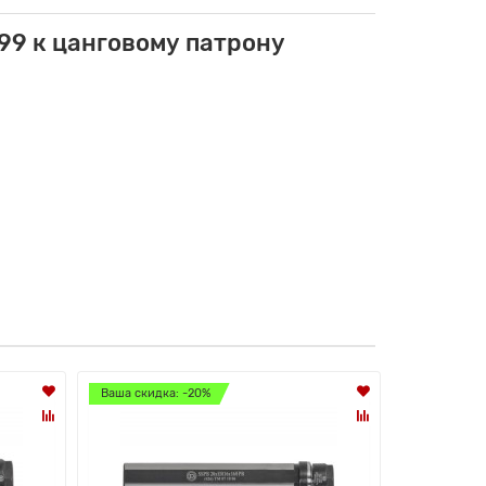
99 к цанговому патрону
Ваша скидка: -20%
Ваша скидк