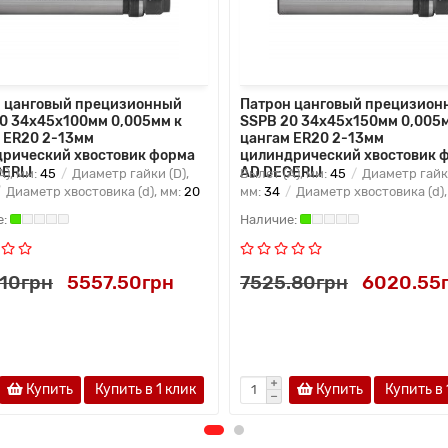
 цанговый прецизионный
Патрон цанговый прецизион
0 34x45x100мм 0,005мм к
SSPB 20 34x45x150мм 0,005м
 ER20 2-13мм
цангам ER20 2-13мм
рический хвостовик форма
цилиндрический хвостовик 
ERLI
AD DEGERLI
A), мм:
45
Диаметр гайки (D),
Вылет (A), мм:
45
Диаметр гайки
Диаметр хвостовика (d), мм:
20
мм:
34
Диаметр хвостовика (d),
.10грн
5557.50грн
7525.80грн
6020.55
Купить
Купить в 1 клик
Купить
Купить в 