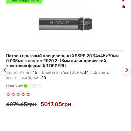
Ваша скидка: -20%
Патрон цанговый прецизионный SSPB 20 34x45x70мм
0,005мм к цангам ER20 2-13мм цилиндрический
хвостовик форма AD DEGERLI
Вылет (A), мм:
45
Диаметр гайки (D), мм:
34
Диаметр
хвостовика (d), мм:
20
6271.65грн
5017.05грн