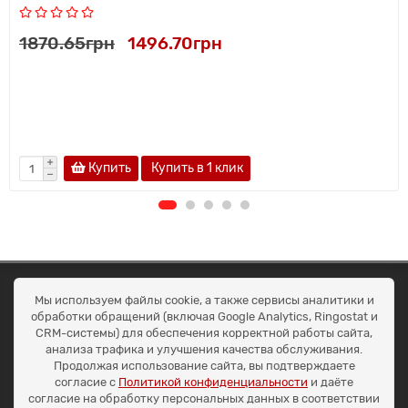
1870.65грн
1496.70грн
Купить
Купить в 1 клик
ОКЕАН ТРЕЙД
Мы используем файлы cookie, а также сервисы аналитики и
Договір публичної оферти
обработки обращений (включая Google Analytics, Ringostat и
Доставка та оплата
CRM-системы) для обеспечения корректной работы сайта,
Наші контакти
анализа трафика и улучшения качества обслуживания.
Умови повернення
Продолжая использование сайта, вы подтверждаете
+38 (099) 452-20-02
согласие с
Политикой конфиденциальности
и даёте
+38 (098) 492-20-02
согласие на обработку персональных данных в соответствии