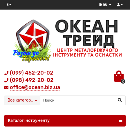
RU
(099) 452-20-02
(098) 492-20-02
0
office@ocean.biz.ua
Все категории
Каталог інструменту