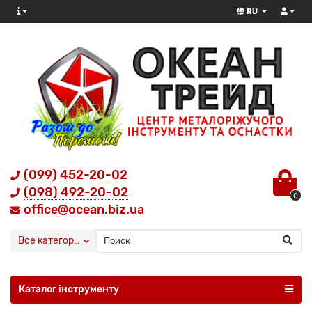
RU
(099) 452-20-02
(098) 492-20-02
0
office@ocean.biz.ua
Все категории
Каталог інструменту