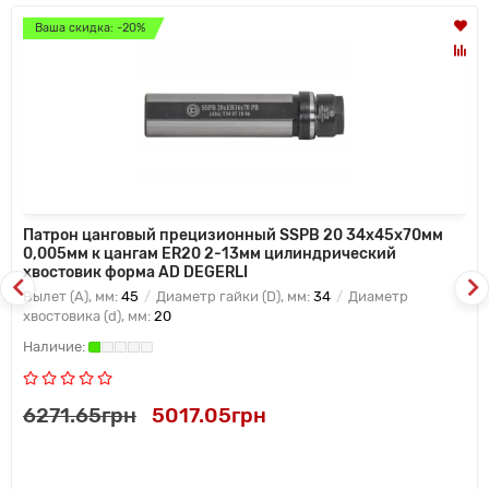
Ваша скидка: -20%
Патрон цанговый прецизионный SSPB 20 34x45x70мм
0,005мм к цангам ER20 2-13мм цилиндрический
хвостовик форма AD DEGERLI
Вылет (A), мм:
45
Диаметр гайки (D), мм:
34
Диаметр
хвостовика (d), мм:
20
6271.65грн
5017.05грн