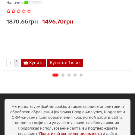
1870.65грн
1496.70грн
Купить
Купить в 1 клик
ОКЕАН ТРЕЙД
Мы используем файлы cookie, а также сервисы аналитики и
Договір публичної оферти
обработки обращений (включая Google Analytics, Ringostat и
Доставка та оплата
CRM-системы) для обеспечения корректной работы сайта,
Наші контакти
анализа трафика и улучшения качества обслуживания.
Умови повернення
Продолжая использование сайта, вы подтверждаете
+38 (099) 452-20-02
согласие с
Политикой конфиденциальности
и даёте