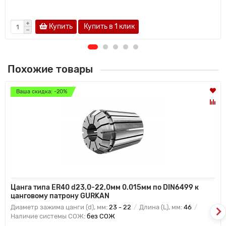
Купить
Купить в 1 клик
Похожие товары
Ваша скидка: -20%
Цанга типа ER40 d23,0-22,0мм 0.015мм по DIN6499 к
цанговому патрону GURKAN
Диаметр зажима цанги (d), мм:
23 - 22
Длина (L), мм:
46
Наличие системы СОЖ:
без СОЖ