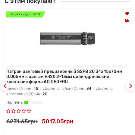
С этим покупают
Ваша скидка: -20%
Патрон цанговый прецизионный SSPB 20 34x45x70мм
0,005мм к цангам ER20 2-13мм цилиндрический
хвостовик форма AD DEGERLI
Вылет (A), мм:
45
Диаметр гайки (D), мм:
34
Диаметр
хвостовика (d), мм:
20
6271.65грн
5017.05грн