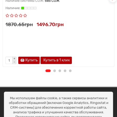
Наличие системы СОЖ:
без СОЖ
1870.65грн
1496.70грн
Купить
Купить в 1 клик
ОКЕАН ТРЕЙД
Мы используем файлы cookie, а также сервисы аналитики и
Договір публичної оферти
обработки обращений (включая Google Analytics, Ringostat и
Доставка та оплата
CRM-системы) для обеспечения корректной работы сайта,
Наші контакти
анализа трафика и улучшения качества обслуживания.
Умови повернення
Продолжая использование сайта, вы подтверждаете