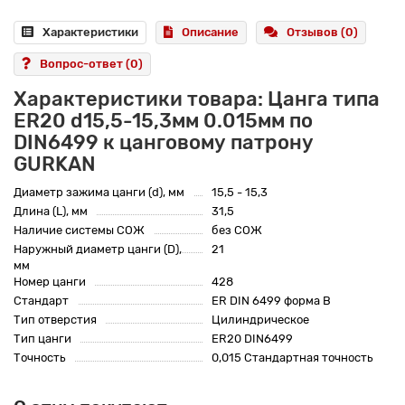
Характеристики
Описание
Отзывов (0)
Вопрос-ответ
(0)
Характеристики товара: Цанга типа
ER20 d15,5-15,3мм 0.015мм по
DIN6499 к цанговому патрону
GURKAN
Диаметр зажима цанги (d), мм
15,5 - 15,3
Длина (L), мм
31,5
Наличие системы СОЖ
без СОЖ
Наружный диаметр цанги (D),
21
мм
Номер цанги
428
Стандарт
ER DIN 6499 форма B
Тип отверстия
Цилиндрическое
Тип цанги
ER20 DIN6499
Точность
0,015 Стандартная точность