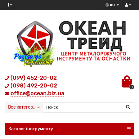
RU
(099) 452-20-02
(098) 492-20-02
0
office@ocean.biz.ua
Все категории
Каталог інструменту