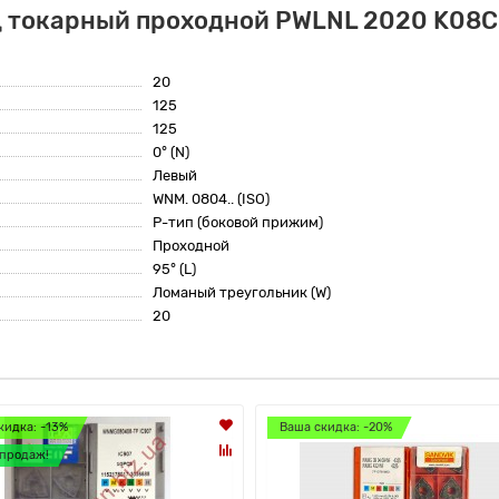
ц токарный проходной PWLNL 2020 K08C
20
125
125
0° (N)
Левый
WNM. 0804.. (ISO)
P-тип (боковой прижим)
Проходной
95° (L)
Ломаный треугольник (W)
20
кидка: -13%
Ваша скидка: -20%
продаж!