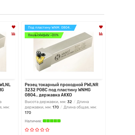
Под пластину WNM. 0804..
Под пласти
Ваша скидка: -20%
Ваша скидк
PWLNL
Резец токарный проходной PWLNR
Резец ток
MG
3232 P08C под пластину WNMG
3232 P08C
0804.. державка AKKO
0804.. де
а
Высота державки, мм:
32
Длина
Высота дер
, мм:
державки, мм:
170
Длина общая, мм:
державки, 
170
170