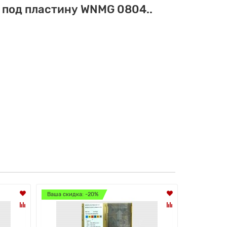
 под пластину WNMG 0804..
Ваша скидка: -20%
Ваша скидк