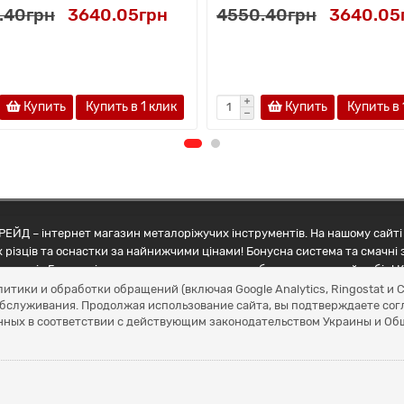
.40грн
3640.05грн
4550.40грн
3640.05
Купить
Купить в 1 клик
Купить
Купить в 
ЕЙД – інтернет магазин металоріжучих інструментів. На нашому сайті 
 різців та оснастки за найнижчими цінами! Бонусна система та смачні 
ртнерів Грамотні менеджери допоможуть зробити правильний вибір! К
литики и обработки обращений (включая Google Analytics, Ringostat 
обслуживания. Продолжая использование сайта, вы подтверждаете сог
нных в соответствии с действующим законодательством Украины и О