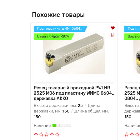
Похожие товары
Под пластину WNM. 0604..
Под пл
Ваша скидка: -20%
Ваша с
Резец токарный проходной PWLNR
Резец 
2525 M06 под пластину WNMG 0604..
2525 M
державка AKKO
0804..
Высота державки, мм:
25
Длина
Высота 
державки, мм:
150
Длина общая, мм:
державк
150
150