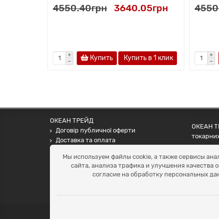
4550.40грн
3640.05грн
4550
Купить
Купить в 1 клик
ОКЕАН ТРЕЙД
ОКЕАН ТР
Договір публичної оферти
токарних
Доставка та оплата
наших па
Наші контакти
Мы используем файлы cookie, а также сервисы ана
Умови повернення
сайта, анализа трафика и улучшения качества 
+38 (099) 452-20-02
согласие на обработку персональных да
+38 (098) 492-20-02
office@ocean.biz.ua