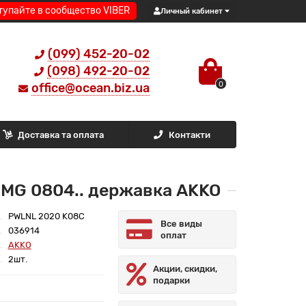
тупайте в сообщество VIBER
Личный кабинет
(099) 452-20-02
(098) 492-20-02
0
office@ocean.biz.ua
Доставка та оплата
Контакти
MG 0804.. державка AKKO
PWLNL 2020 K08C
Все виды
036914
оплат
AKKO
2шт.
Акции, скидки,
подарки