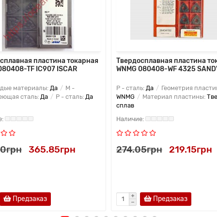
сплавная пластина токарная
Твердосплавная пластина то
80408-TF IC907 ISCAR
WNMG 080408-WF 4325 SAND
рдые материалы:
Да
M -
P - сталь:
Да
Геометрия пласти
еющая сталь:
Да
P - сталь:
Да
WNMG
Материал пластины:
Тв
сплав
50грн
365.85грн
274.05грн
219.15грн
Предзаказ
Предзаказ