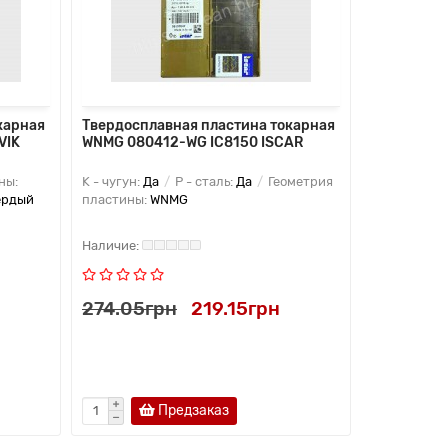
карная
Твердосплавная пластина токарная
Твердоспл
VIK
WNMG 080412-WG IC8150 ISCAR
WNMG 0804
ны:
K - чугун:
Да
P - сталь:
Да
Геометрия
K - чугун:
Д
ердый
пластины:
WNMG
Да
P - ста
274.05грн
219.15грн
274.05г
Предзаказ