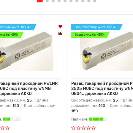
астину WNM. 0804..
Под пластину WNM. 0804..
кидка: -20%
Ваша скидка: -20%
токарный проходной PWLNR
Резец токарный проходной 
08C под пластину WNMG
2525 M08C под пластину WN
 державка AKKO
0804.. державка AKKO
державки, мм:
25
Длина
Высота державки, мм:
25
Длин
и, мм:
150
Длина общая, мм:
державки, мм:
150
Длина общая
150