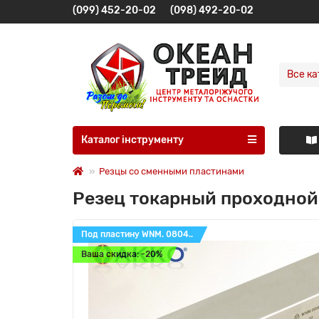
(099) 452-20-02
(098) 492-20-02
Все ка
Каталог інструменту
Резцы со сменными пластинами
Резец токарный проходной
Под пластину WNM. 0804..
Ваша скидка: -20%