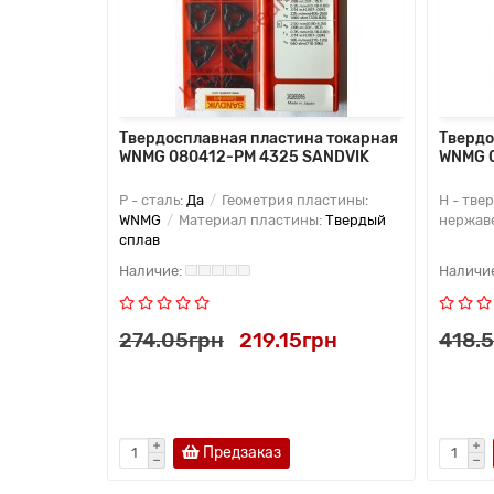
 токарная
Твердосплавная пластина токарная
Твердо
5 VORGEN
WNMG 080412-PM 4325 SANDVIK
WNMG 0
S -
P - сталь:
Да
Геометрия пластины:
H - тве
WNMG
Материал пластины:
Твердый
нержав
сплав
рн
274.05грн
219.15грн
418.
Предзаказ