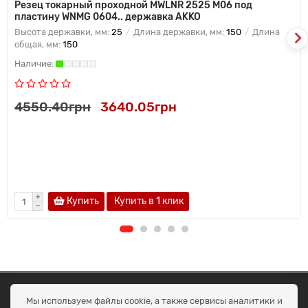
Резец токарный проходной MWLNR 2525 M06 под
пластину WNMG 0604.. державка AKKO
Высота державки, мм:
25
Длина державки, мм:
150
Длина
общая, мм:
150
4550.40грн
3640.05грн
Купить
Купить в 1 клик
ОКЕАН ТРЕЙД
Мы используем файлы cookie, а также сервисы аналитики и
Договір публичної оферти