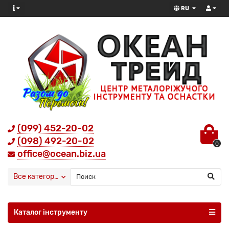
RU
(099) 452-20-02
(098) 492-20-02
0
office@ocean.biz.ua
Все категории
Каталог інструменту