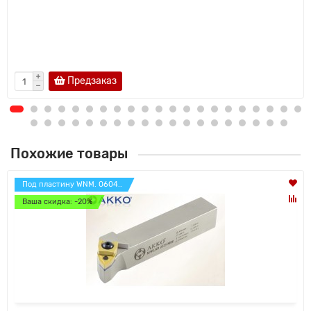
Предзаказ
Похожие товары
Под пластину WNM. 0604..
Ваша скидка: -20%