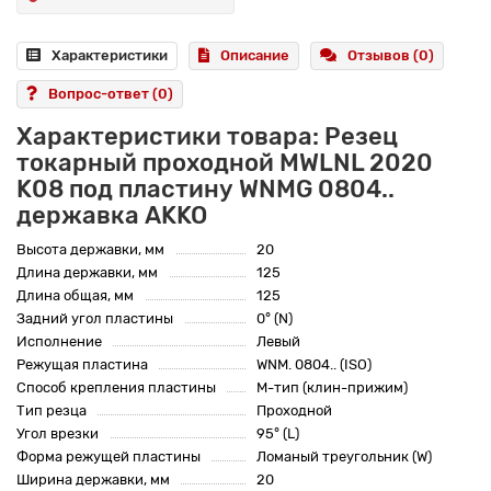
Характеристики
Описание
Отзывов (0)
Вопрос-ответ
(0)
Характеристики товара: Резец
токарный проходной MWLNL 2020
K08 под пластину WNMG 0804..
державка AKKO
Высота державки, мм
20
Длина державки, мм
125
Длина общая, мм
125
Задний угол пластины
0° (N)
Исполнение
Левый
Режущая пластина
WNM. 0804.. (ISO)
Способ крепления пластины
M-тип (клин-прижим)
Тип резца
Проходной
Угол врезки
95° (L)
Форма режущей пластины
Ломаный треугольник (W)
Ширина державки, мм
20