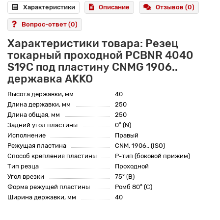
Характеристики
Описание
Отзывов (0)
Вопрос-ответ
(0)
Характеристики товара: Резец
токарный проходной PCBNR 4040
S19C под пластину CNMG 1906..
державка AKKO
Высота державки, мм
40
Длина державки, мм
250
Длина общая, мм
250
Задний угол пластины
0° (N)
Исполнение
Правый
Режущая пластина
CNM. 1906.. (ISO)
Способ крепления пластины
P-тип (боковой прижим)
Тип резца
Проходной
Угол врезки
75° (B)
Форма режущей пластины
Ромб 80° (C)
Ширина державки, мм
40