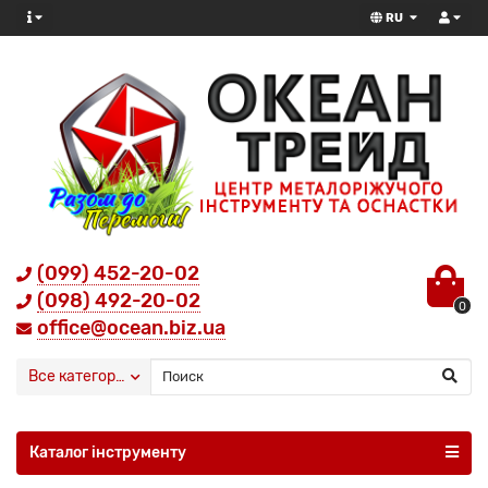
RU
(099) 452-20-02
(098) 492-20-02
0
office@ocean.biz.ua
Все категории
Каталог інструменту