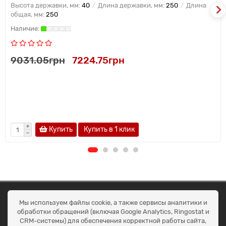
Высота державки, мм:
40
Длина державки, мм:
250
Длина
общая, мм:
250
9031.05грн
7224.75грн
Купить
Купить в 1 клик
ОКЕАН ТРЕЙД
Мы используем файлы cookie, а также сервисы аналитики и
Договір публичної оферти
обработки обращений (включая Google Analytics, Ringostat и
Доставка та оплата
CRM-системы) для обеспечения корректной работы сайта,
Наші контакти