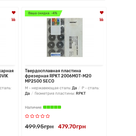
Ваша скидка: -4%
Ваша скидк
Лидер прод
карная
Твердосплавная пластина
Твердоспл
DVIK
фрезерная RPKT 2006MOT-M20
резьбовая
MP2500 SECO
наружной
 сталь:
M - нержавеющая сталь:
Да
P - сталь:
K - чугун:
Д
Да
Геометрия пластины:
RPKT
Да
P - ста
499.95грн
479.70грн
599.85г