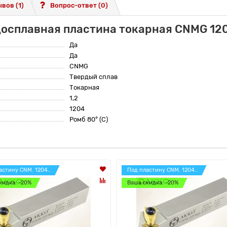
вов (1)
Вопрос-ответ
(0)
досплавная пластина токарная CNMG 12
Да
Да
CNMG
Твердый сплав
Токарная
1,2
1204
Ромб 80° (C)
астину CNM. 1204..
Под пластину CNM. 1204..
кидка: -20%
Ваша скидка: -20%