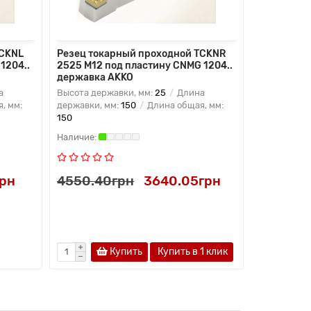
TCKNL
Резец токарный проходной TCKNR
Резец ток
1204..
2525 M12 под пластину CNMG 1204..
2525 M12 
державка AKKO
державка
а
Высота державки, мм:
25
Длина
Высота дер
, мм:
державки, мм:
150
Длина общая, мм:
державки, 
150
150
грн
4550.40грн
3640.05грн
4550.4
Купить
Купить в 1 клик