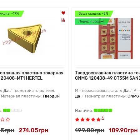
кидка: -17%
Ваша скидка: -5%
Лидер продаж!
сплавная пластина токарная
Твердосплавная пластина то
220408-MT1 HERTEL
CNMG 120408-49 CT35M SAN
ь:
Да
Геометрия пластины:
M - нержавеющая сталь:
Да
P -
Материал пластины:
Твердый
Да
Геометрия пластины:
CNMG
3
95грн
274.05грн
199.80грн
189.90грн