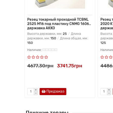
ой DCLNR-
Резец токарный проходной TCBNL
Резец 
NMG 1906..
2525 M16 под пластину CNMG 1606..
2020 K
державка AKKO
держа
лина
Высота державки, мм:
25
Длина
Высота 
бщая, мм:
державки, мм:
150
Длина общая, мм:
державк
150
125
5грн
4677.30грн
3741.75грн
4486
ь в 1 клик
Предзаказ
Похожие товары