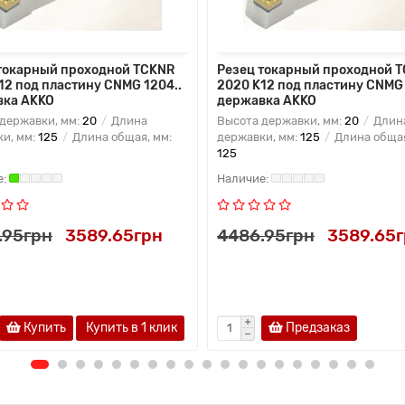
токарный проходной TCKNR
Резец токарный проходной 
12 под пластину CNMG 1204..
2020 K12 под пластину CNMG 
вка AKKO
державка AKKO
державки, мм:
20
Длина
Высота державки, мм:
20
Длин
и, мм:
125
Длина общая, мм:
державки, мм:
125
Длина общая
125
.95грн
3589.65грн
4486.95грн
3589.65
Купить
Купить в 1 клик
Предзаказ