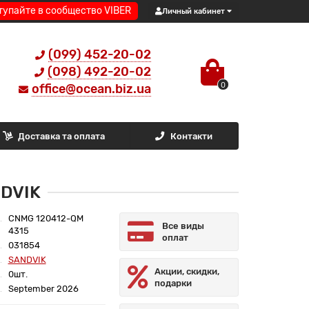
тупайте в сообщество VIBER
Личный кабинет
(099) 452-20-02
(098) 492-20-02
0
office@ocean.biz.ua
Доставка та оплата
Контакти
NDVIK
CNMG 120412-QM
Все виды
4315
оплат
031854
SANDVIK
Акции, скидки,
0шт.
подарки
September 2026