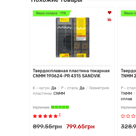
Ваша скидка: -11%
Ваша с
Твердосплавная пластина токарная
Твердо
CNMM 190624-PR 4315 SANDVIK
TNMM 
K - чугун:
Да
P - сталь:
Да
Геометрия
P - стал
пластины:
CNMM
TNMM
сплав
3
899.55грн
799.65грн
328.