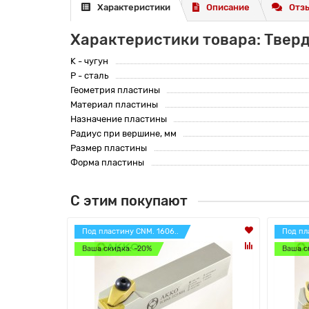
Характеристики
Описание
Отзы
Характеристики товара: Твер
K - чугун
P - сталь
Геометрия пластины
Материал пластины
Назначение пластины
Радиус при вершине, мм
Размер пластины
Форма пластины
С этим покупают
Под пластину CNM. 1606..
Под пл
Ваша скидка: -20%
Ваша с