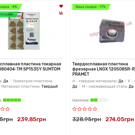
кидка: -4%
Ваша скидка: -17%
продаж!
сплавная пластина токарная
Твердосплавная пластина
080404-TM SP1535Y SUMTOM
фрезерная LNGX 120508SR-R
PRAMET
ь:
Да
Геометрия пластины:
H - твердые материалы:
Да
K - 
Материал пластины:
Твердый
Да
M - нержавеющая сталь:
Да
75грн
239.85грн
328.95грн
274.05грн