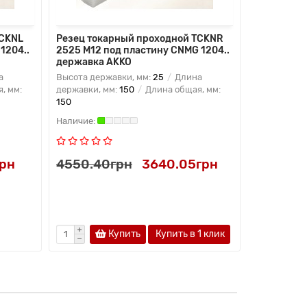
TCKNL
Резец токарный проходной TCKNR
Резец ток
1204..
2525 M12 под пластину CNMG 1204..
2525 M12 
державка AKKO
державка
а
Высота державки, мм:
25
Длина
Высота дер
, мм:
державки, мм:
150
Длина общая, мм:
державки, 
150
150
грн
4550.40грн
3640.05грн
4550.4
Купить
Купить в 1 клик