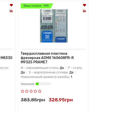
Ваша скидка: -14%
Ваша скидка
Твердосплавная пластина
Твердоспл
 M8330
фрезерная ADMX 160608PR-R
фрезерная
M9325 PRAMET
PRAMET
чугун:
M - нержавеющая сталь:
Да
P - сталь:
K - чугун:
Д
Да
S - жаропрочные сплавы:
Да
Да
P - ста
Номинальный диаметр резьбы:
1
383.85грн
328.95грн
383.85г