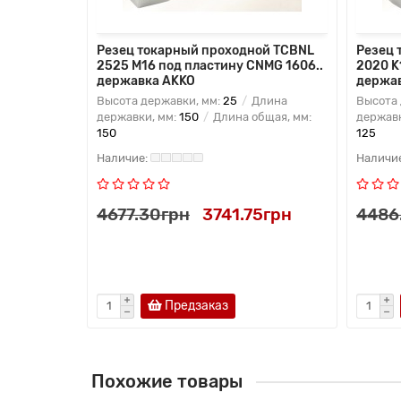
ой DCLNR-
Резец токарный проходной TCBNL
Резец 
NMG 1906..
2525 M16 под пластину CNMG 1606..
2020 K
державка AKKO
держа
лина
Высота державки, мм:
25
Длина
Высота 
бщая, мм:
державки, мм:
150
Длина общая, мм:
державк
150
125
5грн
4677.30грн
3741.75грн
4486
ь в 1 клик
Предзаказ
Похожие товары