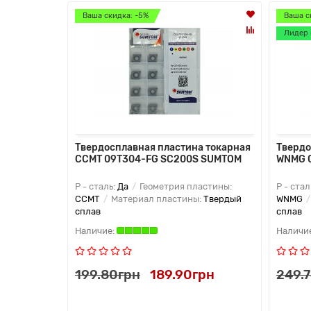
Ваша скидка: -5%
Ваша с
Лидер 
Твердосплавная пластина токарная
Твердо
CCMT 09T304-FG SC200S SUMTOM
WNMG 
P - сталь:
Да
Геометрия пластины:
P - стал
CCMT
Материал пластины:
Твердый
WNMG
сплав
сплав
199.80грн
189.90грн
249.