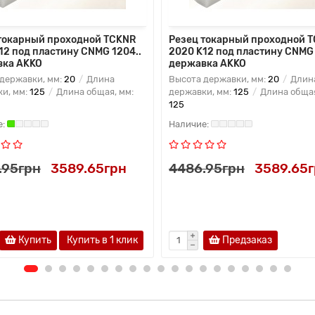
токарный проходной TCKNR
Резец токарный проходной 
12 под пластину CNMG 1204..
2020 K12 под пластину CNMG 
вка AKKO
державка AKKO
державки, мм:
20
Длина
Высота державки, мм:
20
Длин
и, мм:
125
Длина общая, мм:
державки, мм:
125
Длина общая
125
.95грн
3589.65грн
4486.95грн
3589.65
Купить
Купить в 1 клик
Предзаказ