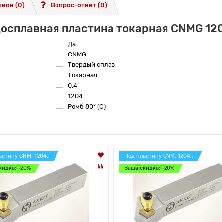
вов (0)
Вопрос-ответ
(0)
досплавная пластина токарная CNMG 12
Да
CNMG
Твердый сплав
Токарная
0,4
1204
Ромб 80° (C)
астину CNM. 1204..
Под пластину CNM. 1204..
кидка: -20%
Ваша скидка: -20%