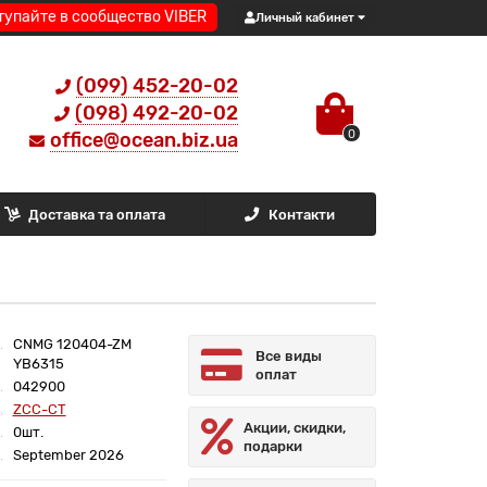
тупайте в сообщество VIBER
Личный кабинет
(099) 452-20-02
(098) 492-20-02
0
office@ocean.biz.ua
Доставка та оплата
Контакти
CNMG 120404-ZM
Все виды
YB6315
оплат
042900
ZCC-CT
Акции, скидки,
0шт.
подарки
September 2026