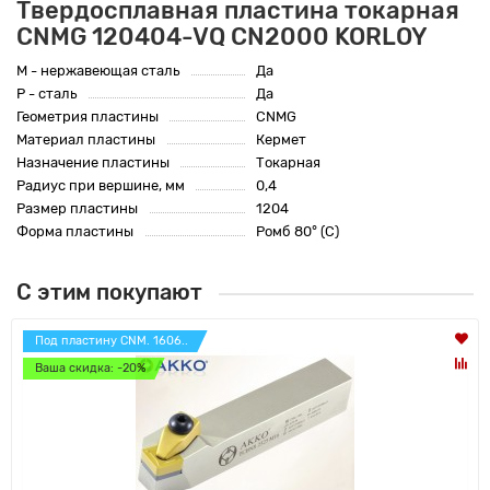
Твердосплавная пластина токарная
CNMG 120404-VQ CN2000 KORLOY
M - нержавеющая сталь
Да
P - сталь
Да
Геометрия пластины
CNMG
Материал пластины
Кермет
Назначение пластины
Токарная
Радиус при вершине, мм
0,4
Размер пластины
1204
Форма пластины
Ромб 80° (C)
С этим покупают
Под пластину CNM. 1606..
Ваша скидка: -20%