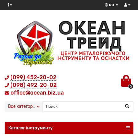
RU
(099) 452-20-02
(098) 492-20-02
0
office@ocean.biz.ua
Все категории
Каталог інструменту