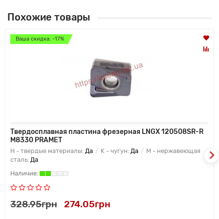
Похожие товары
Ваша скидка: -17%
Твердосплавная пластина фрезерная LNGX 120508SR-R
M8330 PRAMET
H - твердые материалы:
Да
K - чугун:
Да
M - нержавеющая
сталь:
Да
328.95грн
274.05грн