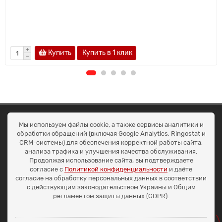
Купить
Купить в 1 клик
ОКЕАН ТРЕЙД
Мы используем файлы cookie, а также сервисы аналитики и
Договір публичної оферти
обработки обращений (включая Google Analytics, Ringostat и
Доставка та оплата
CRM-системы) для обеспечения корректной работы сайта,
Наші контакти
анализа трафика и улучшения качества обслуживания.
Умови повернення
Продолжая использование сайта, вы подтверждаете
+38 (099) 452-20-02
согласие с
Политикой конфиденциальности
и даёте
+38 (098) 492-20-02
согласие на обработку персональных данных в соответствии
office@ocean.biz.ua
с действующим законодательством Украины и Общим
регламентом защиты данных (GDPR).