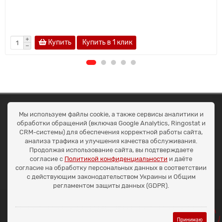
Купить
Купить в 1 клик
ОКЕАН ТРЕЙД
Мы используем файлы cookie, а также сервисы аналитики и
Договір публичної оферти
обработки обращений (включая Google Analytics, Ringostat и
Доставка та оплата
CRM-системы) для обеспечения корректной работы сайта,
Наші контакти
анализа трафика и улучшения качества обслуживания.
Умови повернення
Продолжая использование сайта, вы подтверждаете
+38 (099) 452-20-02
согласие с
Политикой конфиденциальности
и даёте
+38 (098) 492-20-02
согласие на обработку персональных данных в соответствии
office@ocean.biz.ua
с действующим законодательством Украины и Общим
регламентом защиты данных (GDPR).
Принимаю