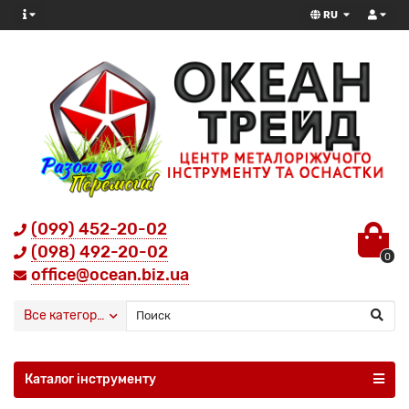
RU
(099) 452-20-02
(098) 492-20-02
0
office@ocean.biz.ua
Все категории
Каталог інструменту