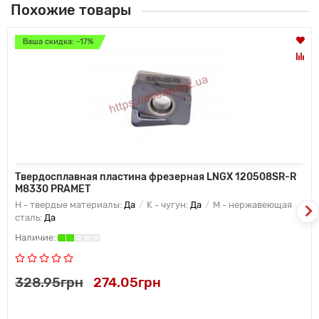
Похожие товары
Ваша скидка: -17%
Твердосплавная пластина фрезерная LNGX 120508SR-R
M8330 PRAMET
H - твердые материалы:
Да
K - чугун:
Да
M - нержавеющая
сталь:
Да
328.95грн
274.05грн