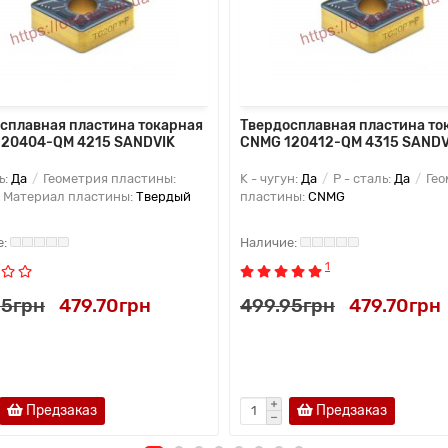
сплавная пластина токарная
Твердосплавная пластина то
20404-QM 4215 SANDVIK
CNMG 120412-QM 4315 SANDV
ь:
Да
Геометрия пластины:
K - чугун:
Да
P - сталь:
Да
Гео
Материал пластины:
Твердый
пластины:
CNMG
1
95грн
479.70грн
499.95грн
479.70грн
Предзаказ
Предзаказ