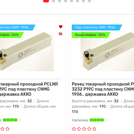
астину CNM. 1906..
Под пластину CNM. 1906..
кидка: -20%
Ваша скидка: -20%
токарный проходной PCLNR
Резец токарный проходной 
19C под пластину CNMG
3232 P19C под пластину CNM
 державка AKKO
1906.. державка AKKO
державки, мм:
32
Длина
Высота державки, мм:
32
Длин
и, мм:
170
Длина общая, мм:
державки, мм:
170
Длина общая
170