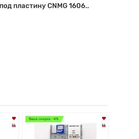
под пластину CNMG 1606..
Ваша скидка: -4%
Ваша скидк