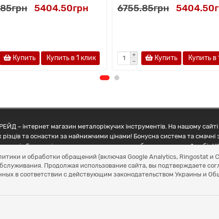
.85грн
5404.50грн
6755.85грн
5404.50
Купить
Купить в 1 клик
Купить
Купить в 
ЕЙД – інтернет магазин металоріжучих інструментів. На нашому сайті 
 різців та оснастки за найнижчими цінами! Бонусна система та смачні 
ртнерів Грамотні менеджери допоможуть зробити правильний вибір! К
литики и обработки обращений (включая Google Analytics, Ringostat 
обслуживания. Продолжая использование сайта, вы подтверждаете сог
нных в соответствии с действующим законодательством Украины и О