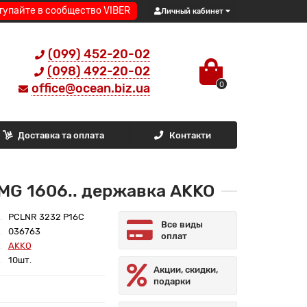
тупайте в сообщество VIBER
Личный кабинет
(099) 452-20-02
(098) 492-20-02
0
office@ocean.biz.ua
Доставка та оплата
Контакти
MG 1606.. державка AKKO
PCLNR 3232 P16C
Все виды
036763
оплат
AKKO
10шт.
Акции, скидки,
подарки