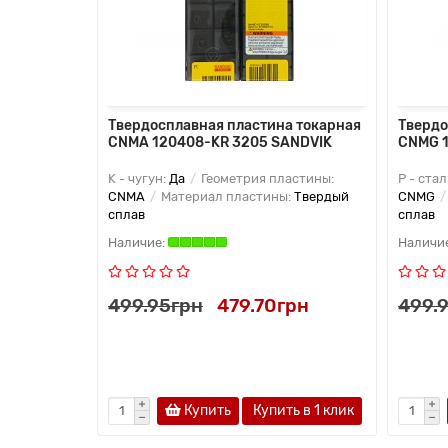
 токарная
Твердосплавная пластина токарная
Твердо
CNMA 120408-KR 3205 SANDVIK
CNMG 1
астины:
K - чугун:
Да
Геометрия пластины:
P - стал
:
Твердый
CNMA
Материал пластины:
Твердый
CNMG
сплав
сплав
н
499.95грн
479.70грн
499.
Купить
Купить в 1 клик