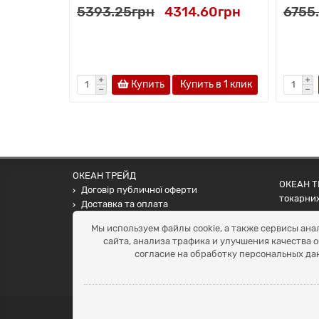
5393.25грн
4314.60грн
6755
Купить
Купить в 1 клик
ОКЕАН ТРЕЙД
ОКЕАН ТР
Договір публичної оферти
токарних
Доставка та оплата
наших па
Наші контакти
Мы используем файлы cookie, а также сервисы ана
Умови повернення
сайта, анализа трафика и улучшения качества 
+38 (099) 452-20-02
согласие на обработку персональных да
+38 (098) 492-20-02
office@ocean.biz.ua