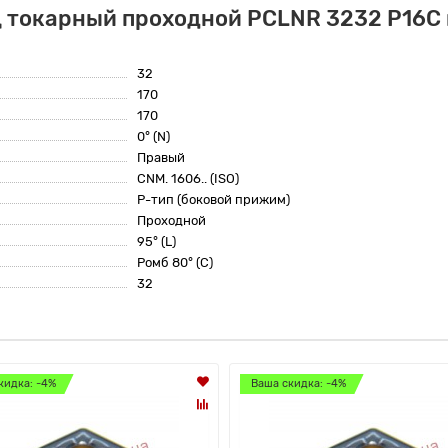
 токарный проходной PCLNR 3232 P16C 
32
170
170
0° (N)
Правый
CNM. 1606.. (ISO)
P-тип (боковой прижим)
Проходной
95° (L)
Ромб 80° (C)
32
кидка: -4%
Ваша скидка: -4%