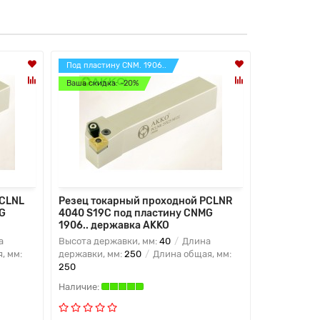
Под пластину CNM. 1906..
Под пластин
Ваша скидка: -20%
Ваша скидк
PCLNL
Резец токарный проходной PCLNR
Резец ток
G
4040 S19C под пластину CNMG
4040 S19C
1906.. державка AKKO
1906.. де
а
Высота державки, мм:
40
Длина
Высота дер
, мм:
державки, мм:
250
Длина общая, мм:
державки, 
250
250