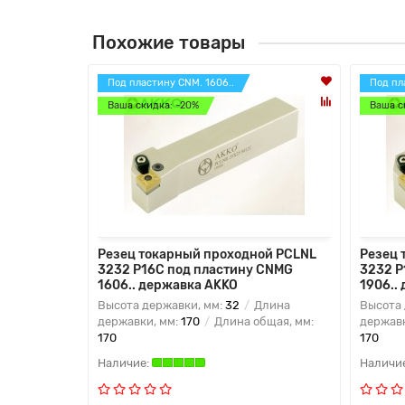
Похожие товары
Под пластину CNM. 1606..
Под пл
Ваша скидка: -20%
Ваша с
Резец токарный проходной PCLNL
Резец 
3232 P16C под пластину CNMG
3232 P
1606.. державка AKKO
1906..
Высота державки, мм:
32
Длина
Высота 
державки, мм:
170
Длина общая, мм:
державк
170
170