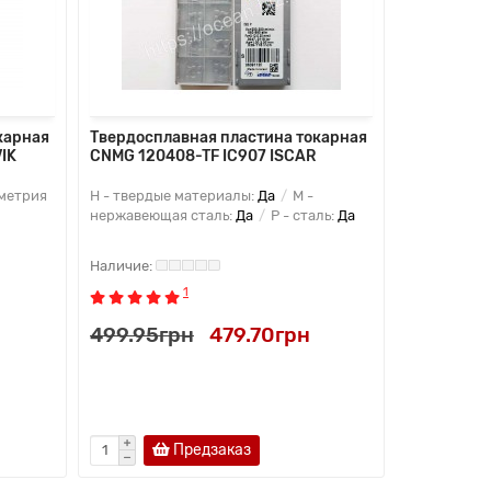
карная
Твердосплавная пластина токарная
Твердоспл
IK
CNMG 120408-TF IC907 ISCAR
CNMG 1204
метрия
H - твердые материалы:
Да
M -
P - сталь:
Д
нержавеющая сталь:
Да
P - сталь:
Да
CNMG
Мат
сплав
1
499.95грн
479.70грн
499.95г
Предзаказ