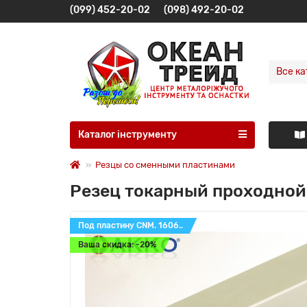
(099) 452-20-02
(098) 492-20-02
Все ка
Каталог інструменту
Резцы со сменными пластинами
Резец токарный проходной
Под пластину CNM. 1606..
Ваша скидка: -20%