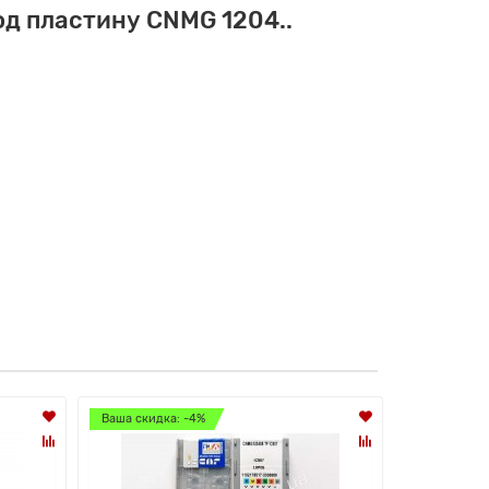
д пластину CNMG 1204..
Ваша скидка: -4%
Ваша скидк