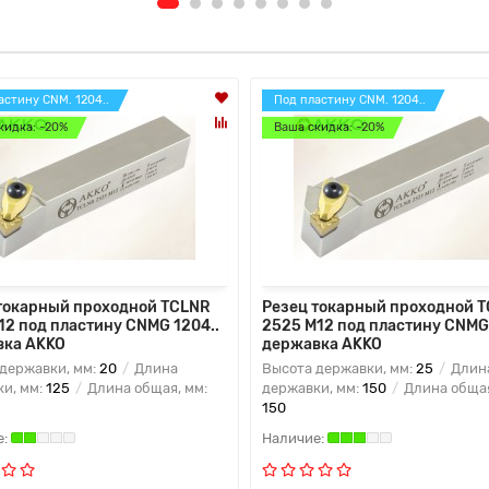
астину CNM. 1204..
Под пластину CNM. 1204..
кидка: -20%
Ваша скидка: -20%
токарный проходной TCLNR
Резец токарный проходной 
12 под пластину CNMG 1204..
2525 M12 под пластину CNMG 
вка AKKO
державка AKKO
державки, мм:
20
Длина
Высота державки, мм:
25
Длин
и, мм:
125
Длина общая, мм:
державки, мм:
150
Длина общая
150