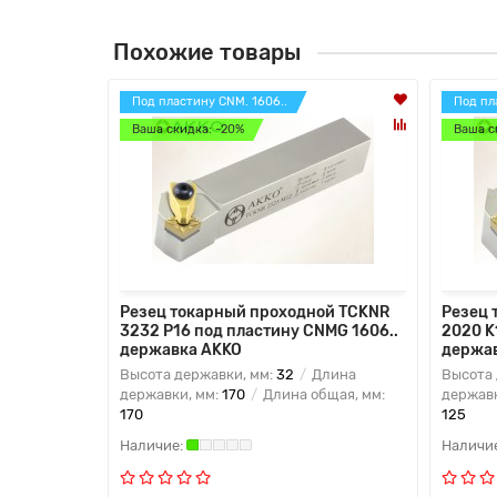
Похожие товары
Под пластину CNM. 1606..
Под пл
Ваша скидка: -20%
Ваша с
Резец токарный проходной TCKNR
Резец 
3232 P16 под пластину CNMG 1606..
2020 K
державка AKKO
держа
Высота державки, мм:
32
Длина
Высота 
державки, мм:
170
Длина общая, мм:
державк
170
125