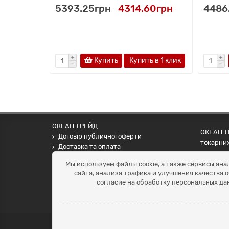
5393.25грн
4314.60грн
4486
Купить
Купить в 1 клик
ОКЕАН ТРЕЙД
ОКЕАН ТР
Договір публичної оферти
токарних
Доставка та оплата
наших па
Наші контакти
Мы используем файлы cookie, а также сервисы ана
Умови повернення
сайта, анализа трафика и улучшения качества 
+38 (099) 452-20-02
согласие на обработку персональных да
+38 (098) 492-20-02
office@ocean.biz.ua