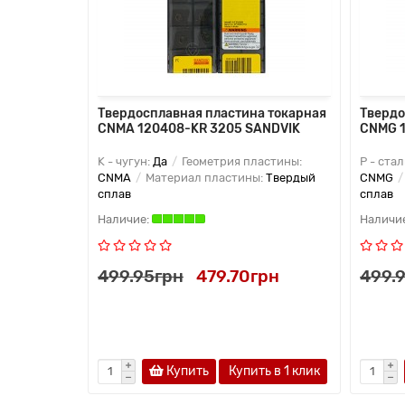
 токарная
Твердосплавная пластина токарная
Твердо
CNMA 120408-KR 3205 SANDVIK
CNMG 1
астины:
K - чугун:
Да
Геометрия пластины:
P - стал
:
Твердый
CNMA
Материал пластины:
Твердый
CNMG
сплав
сплав
н
499.95грн
479.70грн
499.
Купить
Купить в 1 клик