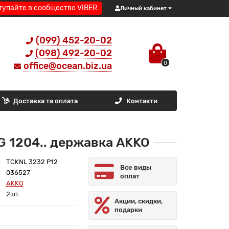
тупайте в сообщество VIBER
Личный кабинет
(099) 452-20-02
(098) 492-20-02
0
office@ocean.biz.ua
Доставка та оплата
Контакти
 1204.. державка AKKO
TCKNL 3232 P12
Все виды
036527
оплат
AKKO
2шт.
Акции, скидки,
подарки