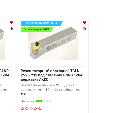
Под пластину CNM. 1204..
Под пластин
Ваша скидка: -20%
Ваша скидк
TCLNR
Резец токарный проходной TCLNL
Резец ток
1204..
2525 M12 под пластину CNMG 1204..
2525 M16 
державка AKKO
державка
а
Высота державки, мм:
25
Длина
Высота дер
, мм:
державки, мм:
150
Длина общая, мм:
державки, 
150
150