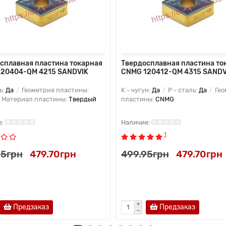
сплавная пластина токарная
Твердосплавная пластина то
20404-QM 4215 SANDVIK
CNMG 120412-QM 4315 SANDV
ь:
Да
Геометрия пластины:
K - чугун:
Да
P - сталь:
Да
Гео
Материал пластины:
Твердый
пластины:
CNMG
1
95грн
479.70грн
499.95грн
479.70грн
Предзаказ
Предзаказ