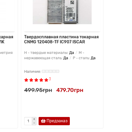
карная
Твердосплавная пластина токарная
Твердоспл
IK
CNMG 120408-TF IC907 ISCAR
CNMG 1204
метрия
H - твердые материалы:
Да
M -
P - сталь:
Д
нержавеющая сталь:
Да
P - сталь:
Да
CNMG
Мат
сплав
1
499.95грн
479.70грн
499.95г
Предзаказ