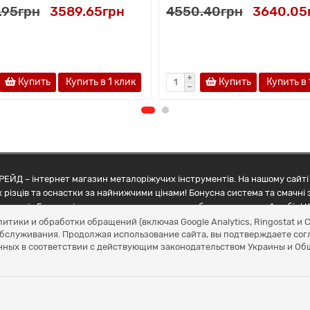
.95грн
3589.65грн
4550.40грн
3640.05
Купить
Купить в 1 клик
Купить
Купить в 
ЕЙД – інтернет магазин металоріжучих інструментів. На нашому сайті 
 різців та оснастки за найнижчими цінами! Бонусна система та смачні 
ртнерів Грамотні менеджери допоможуть зробити правильний вибір! К
литики и обработки обращений (включая Google Analytics, Ringostat 
обслуживания. Продолжая использование сайта, вы подтверждаете сог
нных в соответствии с действующим законодательством Украины и О