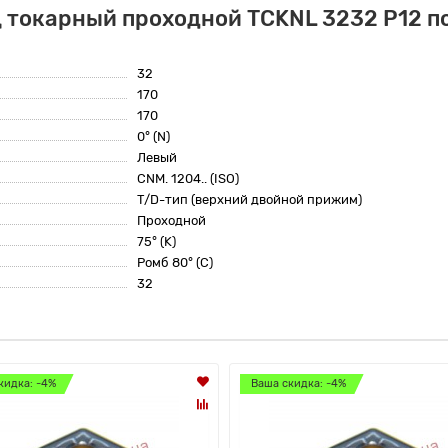
 токарный проходной TCKNL 3232 P12 по
32
170
170
0° (N)
Левый
CNM. 1204.. (ISO)
T/D-тип (верхний двойной прижим)
Проходной
75° (K)
Ромб 80° (C)
32
кидка: -4%
Ваша скидка: -4%