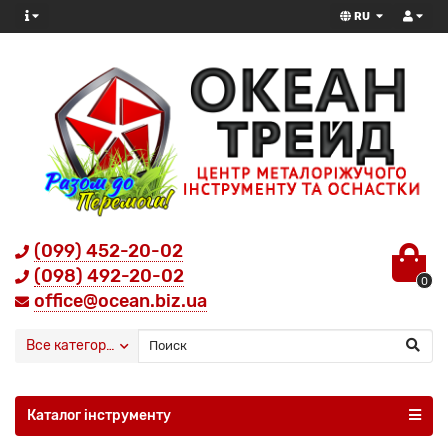
RU
(099) 452-20-02
(098) 492-20-02
0
office@ocean.biz.ua
Все категории
Каталог інструменту