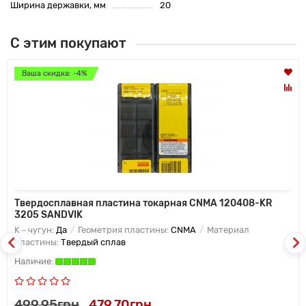
Ширина державки, мм
20
С этим покупают
Ваша скидка: -4%
Твердосплавная пластина токарная CNMA 120408-KR
3205 SANDVIK
K - чугун:
Да
Геометрия пластины:
CNMA
Материал
пластины:
Твердый сплав
499.95грн
479.70грн