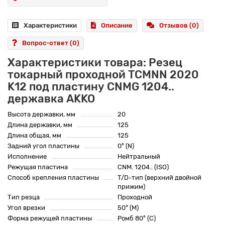
Характеристики
Описание
Отзывов (0)
Вопрос-ответ
(0)
Характеристики товара: Резец
токарный проходной TCMNN 2020
K12 под пластину CNMG 1204..
державка AKKO
Высота державки, мм
20
Длина державки, мм
125
Длина общая, мм
125
Задний угол пластины
0° (N)
Исполнение
Нейтральный
Режущая пластина
CNM. 1204.. (ISO)
Способ крепления пластины
T/D-тип (верхний двойной
прижим)
Тип резца
Проходной
Угол врезки
50° (M)
Форма режущей пластины
Ромб 80° (C)